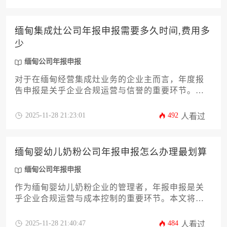
政府规费、代理服务费到潜在附加开支等关键因
素，并提供实用的成本优化策略，确保您的企业合
规运营的同时，实现成本效益最大化。了解缅甸公
缅甸集成灶公司年报申报需要多久时间,费用多
司年报申报的全貌，是您稳健经营的第一步。
少
缅甸公司年报申报
对于在缅甸经营集成灶业务的企业主而言，年度报
告申报是关乎企业合规运营与信誉的重要环节。许
多管理者最关心的是办理周期和费用构成。本文将
深入剖析缅甸公司年报申报的全流程，从法规依
2025-11-28 21:23:01
492
人看过
据、时间规划、成本明细到常见风险规避，提供一
个清晰、实用的操作指南，帮助企业高效完成这项
法定义务，确保经营无忧。
缅甸婴幼儿奶粉公司年报申报怎么办理最划算
缅甸公司年报申报
作为缅甸婴幼儿奶粉企业的管理者，年报申报是关
乎企业合规运营与成本控制的重要环节。本文将系
统解析如何通过提前规划、材料优化、政策利用等
12个专业策略，帮助企业高效完成申报流程的同时
2025-11-28 21:40:47
484
人看过