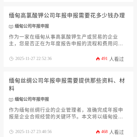
致行政处罚。
缅甸高氯酸钾公司年报申报需要花多少钱办理
缅甸公司年报申报
作为一家在缅甸从事高氯酸钾生产或贸易的企业
主，您是否正在为年度报告申报的流程和费用问题
而困扰？本文将为您深度剖析缅甸公司年报申报的
全过程，特别是针对高氯酸钾这一特殊化工行业。
2025-11-27 22:52:36
491
人看过
我们将从政府规费、专业服务费、内部成本等核心
维度，为您精确估算总花费，并提供一套切实可行
的申报策略，帮助您高效、合规地完成这项法定义
缅甸丝绸公司年报申报需要提供那些资料、材
务，避免潜在的法律风险。
料
缅甸公司年报申报
作为缅甸丝绸行业的企业管理者，准确完成年报申
报是企业合规经营的关键环节。本文将以缅甸投资
与公司管理局（DICA）最新法规为依据，系统梳理
缅甸公司年报申报所需的全套材料清单，涵盖基础
2025-11-27 23:40:56
468
人看过
注册文件、财务审计报告、股东董事变更记录等核