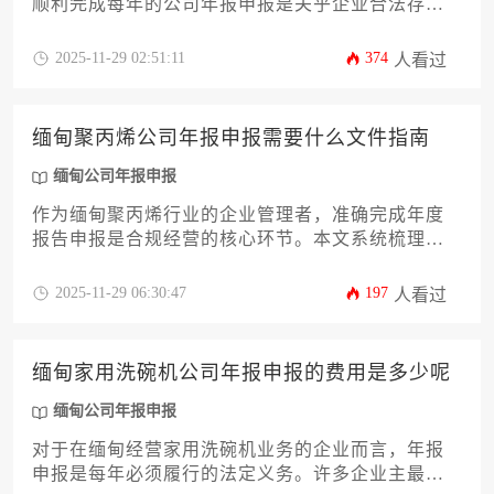
顺利完成每年的公司年报申报是关乎企业合法存续
与稳健经营的头等大事。本文旨在提供一份详尽实
用的材料准备攻略，系统梳理从基础注册文件到特
2025-11-29 02:51:11
374
人看过
定行业许可等十余项核心材料的准备要点与注意事
项。文章将帮助您高效、准确地完成缅甸公司年报
申报流程，规避潜在的法律与合规风险，确保企业
缅甸聚丙烯公司年报申报需要什么文件指南
在缅甸市场的运营根基稳固。
缅甸公司年报申报
作为缅甸聚丙烯行业的企业管理者，准确完成年度
报告申报是合规经营的核心环节。本文系统梳理了
缅甸公司年报申报所需的12类关键文件清单与操作
流程，涵盖财务审计、股东信息、税务证明等必备
2025-11-29 06:30:47
197
人看过
材料，同时提供合规性审查要点与常见问题解决方
案，助力企业高效通过审批流程。
缅甸家用洗碗机公司年报申报的费用是多少呢
缅甸公司年报申报
对于在缅甸经营家用洗碗机业务的企业而言，年报
申报是每年必须履行的法定义务。许多企业主最关