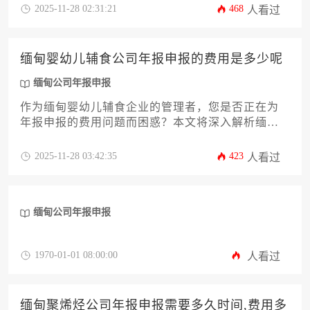
清单、核心注意事项及合规策略。文章旨在帮助企
2025-11-28 02:31:21
468
人看过
业高效、准确地完成缅甸公司年报申报流程，规避
潜在的法律与经营风险，确保企业在缅甸市场的稳
健运营。
缅甸婴幼儿辅食公司年报申报的费用是多少呢
缅甸公司年报申报
作为缅甸婴幼儿辅食企业的管理者，您是否正在为
年报申报的费用问题而困惑？本文将深入解析缅甸
公司年报申报的成本构成，从政府规费、代理服务
费到潜在合规支出，全面剖析影响费用的关键因
2025-11-28 03:42:35
423
人看过
素。我们将为您提供实用的成本控制策略，帮助您
在确保合规的前提下优化申报预算。无论您是初次
申报还是希望优化现有流程，本文都将为您提供专
缅甸公司年报申报
业且具有操作性的指导。
1970-01-01 08:00:00
人看过
缅甸聚烯烃公司年报申报需要多久时间,费用多