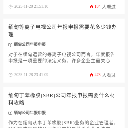
需要多长时间，以及相关费用构成如何。我们将深
2025-11-28 21:51:10
184
人看过
入剖析影响时间与成本的关键因素，并提供实用建
议，帮助您高效、合规地完成这项重要的法定义
务。理解并规划好缅甸公司年报申报事宜，是确保
缅甸等离子电视公司年报申报需要花多少钱办
企业稳健运营的基础。
理
缅甸公司年报申报
对于在缅甸运营的等离子电视公司而言，年度报告
申报是一项重要的法定义务。许多企业主最关心的
问题是“需要花多少钱办理”。实际上，费用并非固定
不变，它受到公司规模、股权结构、营收状况以及
2025-11-28 23:41:09
478
人看过
是否寻求专业服务机构协助等多种因素的综合影
响。本文将深入剖析缅甸公司年报申报的成本构
成，并提供一份详尽的办理攻略，帮助企业主精准
缅甸丁苯橡胶(SBR)公司年报申报需要什么材
预算并高效完成合规流程。
料攻略
缅甸公司年报申报
作为在缅甸从事丁苯橡胶(SBR)业务的企业管理者，