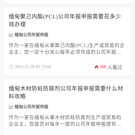
心资料。文章将深入解析每类文件的准备要点、常
见问题及规避策略，帮助您高效完成申报流程，确
缅甸聚己内酯(PCL)公司年报申报需要花多少
保企业合法运营。
钱办理
缅甸公司年报申报
作为一家在缅甸从事聚己内酯(PCL)生产或贸易的企
业主，您一定十分关心每年必须完成的公司年报申
报工作及其相关费用。这份年报不仅是法律规定的
义务，更是企业合规经营和信誉的体现。办理缅甸
2025-11-28 01:13:04
568
人看过
公司年报申报的费用并非固定不变，它会受到企业
规模、股本结构、是否聘请代理机构以及申报的及
时性等多种因素的综合影响。本文将为您详细剖析
缅甸木材防蛀防腐剂公司年报申报需要什么材
影响费用的各个维度，并提供实用的成本优化策
料攻略
略，帮助您精准预算并高效完成这项重要工作。
缅甸公司年报申报
作为一家在缅甸从事木材防蛀防腐剂生产或贸易的
企业主，您是否对每年一度的公司年报申报感到困
惑？这份攻略将为您详细解析申报所需的全部材料