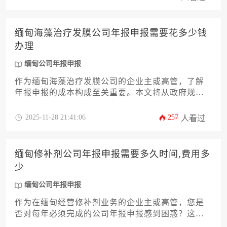
实现最大程度的成本节约。文章涵盖从政策解读到
实操细节的全方位指南，助您精准把控缅甸公司年
报申报的关键节点。
缅甸海藻治疗发膜公司年报申报需要花多少钱
办理
缅甸公司年报申报
作为缅甸海藻治疗发膜公司的企业主或高管，了解
年报申报的成本构成至关重要。本文将从政府规
费、代理服务、材料准备、时间成本等12个核心维
度，深度解析缅甸公司年报申报的实际花费。文章
2025-11-28 21:41:06
257
人看过
还将探讨合规风险控制、跨境支付解决方案以及长
期成本优化策略，帮助企业精准预算并高效完成申
报工作。
缅甸修补剂公司年报申报需要多久时间,费用多
少
缅甸公司年报申报
作为在缅甸经营修补剂业务的企业主或高管，您是
否对每年必须完成的公司年报申报感到困惑？这份
摘要将为您清晰解答核心问题：整个申报流程通常