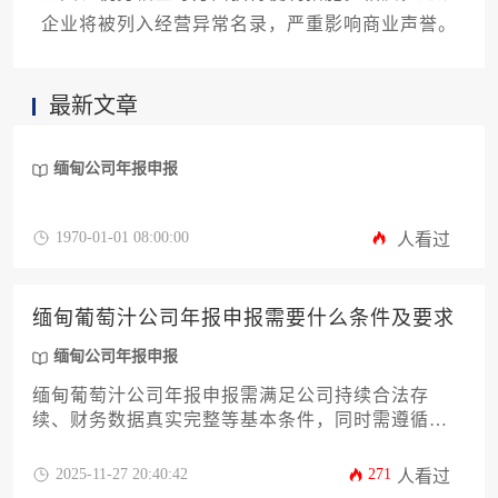
企业将被列入经营异常名录，严重影响商业声誉。
最新文章
缅甸公司年报申报
1970-01-01 08:00:00
人看过
缅甸葡萄汁公司年报申报需要什么条件及要求
缅甸公司年报申报
缅甸葡萄汁公司年报申报需满足公司持续合法存
续、财务数据真实完整等基本条件，同时需遵循缅
甸《公司法》和税务总局的具体要求。申报流程涉
及材料准备、在线提交和合规审查等环节，企业需
2025-11-27 20:40:42
271
人看过
注意申报时限与数据准确性，避免因延误或错误导