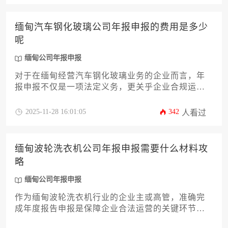
技巧及常见问题，助您高效完成这次缅甸公司年报
申报，确保合规经营，规避潜在风险。
缅甸汽车钢化玻璃公司年报申报的费用是多少
呢
缅甸公司年报申报
对于在缅甸经营汽车钢化玻璃业务的企业而言，年
报申报不仅是一项法定义务，更关乎企业合规运营
与长远发展。本攻略将深度解析申报费用的构成要
素、官方收费标准、第三方服务溢价逻辑，并提供
2025-11-28 16:01:05
342
人看过
实用的成本优化策略，帮助企业主精准规划这项重
要支出。
缅甸波轮洗衣机公司年报申报需要什么材料攻
略
缅甸公司年报申报
作为缅甸波轮洗衣机行业的企业主或高管，准确完
成年度报告申报是保障企业合法运营的关键环节。
本文将系统梳理申报所需全套材料清单，深入解析