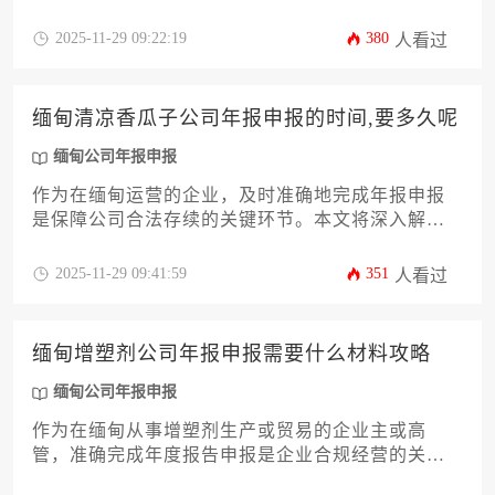
可。企业需提前准备营业执照、税务登记证明、药
品经营许可证等核心文件，并遵循缅甸《公司法》
2025-11-29 09:22:19
380
人看过
和《药品法》规定的申报流程与时间节点。本文将
系统解析申报要求与实操要点，助力企业高效完成
合规申报。
缅甸清凉香瓜子公司年报申报的时间,要多久呢
缅甸公司年报申报
作为在缅甸运营的企业，及时准确地完成年报申报
是保障公司合法存续的关键环节。本文将深入解析
缅甸清凉香瓜子公司年报申报的具体时间窗口、整
个流程所需时长，并详细阐述影响办理周期的各类
2025-11-29 09:41:59
351
人看过
因素。文章旨在为企业主及高管提供一套清晰、实
用的操作指南，帮助您高效规划并顺利完成这项重
要的法定义务，确保公司运营的合规性与连续性。
缅甸增塑剂公司年报申报需要什么材料攻略
缅甸公司年报申报
作为在缅甸从事增塑剂生产或贸易的企业主或高
管，准确完成年度报告申报是企业合规经营的关键
环节。本文将深度解析缅甸公司年报申报所需的全