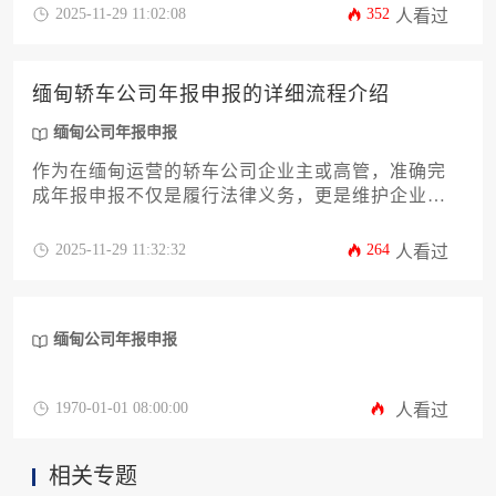
套材料清单、各项文件的准备要点、常见问题规避
2025-11-29 11:02:08
352
人看过
策略以及后续注意事项，帮助企业高效、顺利地完
成这项法定义务。无论您是初次办理还是希望优化
流程，本攻略都将提供切实可行的指导，助您规避
缅甸轿车公司年报申报的详细流程介绍
风险，保障企业稳健运营。
缅甸公司年报申报
作为在缅甸运营的轿车公司企业主或高管，准确完
成年报申报不仅是履行法律义务，更是维护企业信
誉、保障持续经营的关键环节。本文将为您提供一
份详尽、专业的缅甸轿车公司年报申报全流程攻
2025-11-29 11:32:32
264
人看过
略，涵盖从前期准备、材料整理、系统操作到后期
跟进等十二个核心环节。文章旨在帮助您清晰理解
相关规定，高效完成申报工作，规避潜在风险，确
缅甸公司年报申报
保企业在缅甸市场的合规与稳定发展。了解缅甸公
司年报申报的正确流程，对企业至关重要。
1970-01-01 08:00:00
人看过
相关专题