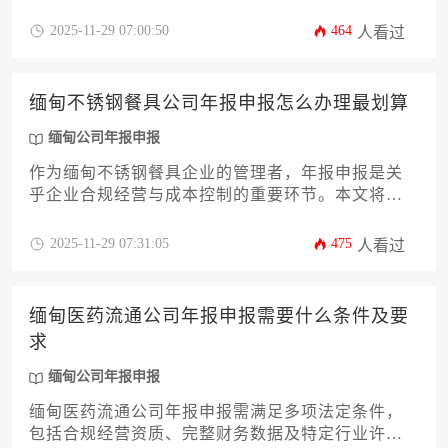
心的问题便是"缅甸家用洗碗机公司年报申报的费用
是多少呢"。实际上，这个费用并非固定数额，而是
2025-11-29 07:00:50
464
人看过
受到公司注册资本、营业收入、代理机构选择等多
重因素影响的变量。本攻略将深入剖析影响申报成
本的12个关键要素，帮助您全面掌握预算规划要
缅甸不锈钢餐具公司年报申报怎么办理最划算
点，确保企业合规经营的同时实现成本最优化。
缅甸公司年报申报
作为缅甸不锈钢餐具企业的管理者，年报申报是关
乎企业合规经营与成本控制的重要环节。本文将深
入解析缅甸公司年报申报的完整流程，从政策解
读、材料准备、申报时机选择到成本优化策略，为
2025-11-29 07:31:05
475
人看过
企业主提供12个关键维度的实操指南。通过系统化
梳理申报路径与风险防控要点，帮助企业以最高效
经济的方式完成合规义务，为业务稳健发展保驾护
缅甸医药流通公司年报申报需要什么条件及要
航。
求
缅甸公司年报申报
缅甸医药流通公司年报申报需满足多项法定条件，
包括合规经营资质、完整财务数据及特定行业许