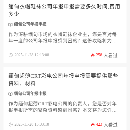
缅甸衣帽鞋袜公司年报申报需要多久时间,费用
多少
缅甸公司年报申报
作为深耕缅甸市场的衣帽鞋袜企业主，您是否对每
年一度的公司年报申报感到困惑？这份攻略将为您
详细解析缅甸公司年报申报的全流程，从时间周
期、费用构成到材料准备和常见风险，提供一份清
2025-11-28 12:13:08
258
人看过
晰实用的操作指南。文章将深入探讨影响办理效率
的关键因素，并给出专业建议，帮助企业高效合规
地完成这项法定义务，确保公司在缅甸市场的稳健
缅甸超薄CRT彩电公司年报申报需要提供那些
运营。
资料、材料
缅甸公司年报申报
作为缅甸超薄CRT彩电公司的负责人，您是否对年
报申报所需的繁杂资料感到困惑？本文将为您详细
解析申报过程中必须准备的全部材料清单，涵盖财
务、税务、公司资质及行业特殊文件等十二个关键
2025-11-28 13:03:18
423
人看过
方面。我们将深入剖析每类文件的具体要求、准备