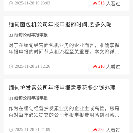
财务数据准备、股东信息核实、经营许可文件等核
2025-11-28 19:23:03
513
人看过
心要件。针对制造业特性，特别说明设备折旧计
算、库存评估等专业处理要点，助力企业高效通过
缅甸公司年报申报流程，规避合规风险。
缅甸面包机公司年报申报的时间,要多久呢
缅甸公司年报申报
对于在缅甸经营面包机业务的企业而言，准确掌握
年报申报的时间节点和流程至关重要。本文将详细
解析缅甸公司年报申报的具体时间要求、办理周期
及注意事项，帮助企业高效完成合规申报，避免因
2025-11-28 21:12:26
210
人看过
延误而产生的法律风险。
缅甸护发素公司年报申报需要花多少钱办理
缅甸公司年报申报
作为在缅甸经营护发素业务的企业主或高管，您是
否对每年必须提交的公司年报申报费用感到困惑？
这份攻略将深入解析缅甸护发素公司年报申报的完
整成本构成，帮助您精准预算。文章将详细拆解从
2025-11-28 21:21:09
378
人看过