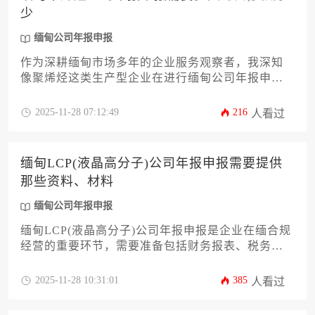
少
缅甸公司年报申报
作为深耕缅甸市场多年的企业服务观察者，我深知
像聚烯烃这类生产型企业在进行缅甸公司年报申报
时，最关心的莫过于时间周期与费用成本这两个核
心问题。本文将为您彻底剖析整个申报流程，从时
2025-11-28 07:12:49
216
人看过
间线的精确拆解到费用的明细构成，并提供一套切
实可行的优化策略，旨在帮助您高效、合规地完成
这项年度重要工作，规避潜在风险，确保企业稳健
缅甸LCP(液晶高分子)公司年报申报需要提供
运营。
那些资料、材料
缅甸公司年报申报
缅甸LCP(液晶高分子)公司年报申报是企业在缅合规
经营的重要环节，需要准备包括财务报表、税务证
明、股东变更记录等在内的12类核心材料。本文将
详细解析申报所需的具体资料清单、注意事项及常
2025-11-28 10:31:01
385
人看过
见问题处理方案，帮助企业高效完成申报流程。