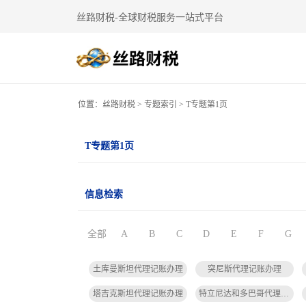
丝路财税-全球财税服务一站式平台
位置：
丝路财税
>
专题索引
> T专题第1页
T专题第1页
信息检索
全部
A
B
C
D
E
F
G
土库曼斯坦代理记账办理
突尼斯代理记账办理
塔吉克斯坦代理记账办理
特立尼达和多巴哥代理记账办理