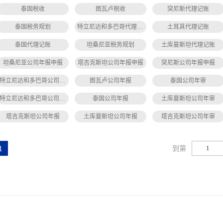
泰国税收
图瓦卢税收
突尼斯代理记账
泰国税务规划
特立尼达和多巴哥代理记账
土耳其代理记账
泰国代理记账
坦桑尼亚税务规划
土库曼斯坦代理记账
坦桑尼亚公司年报申报
塔吉克斯坦公司年报申报
突尼斯公司年报申报
特立尼达和多巴哥公司年报申报
图瓦卢公司年报
泰国公司年审
特立尼达和多巴哥公司年审
泰国公司年报
土库曼斯坦公司年审
塔吉克斯坦公司年报
土库曼斯坦公司年报
塔吉克斯坦公司年审
1
到第