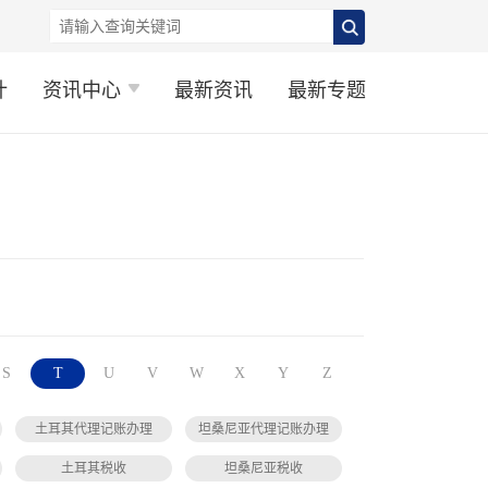
计
资讯中心
最新资讯
最新专题
S
T
U
V
W
X
Y
Z
土耳其代理记账办理
坦桑尼亚代理记账办理
土耳其税收
坦桑尼亚税收