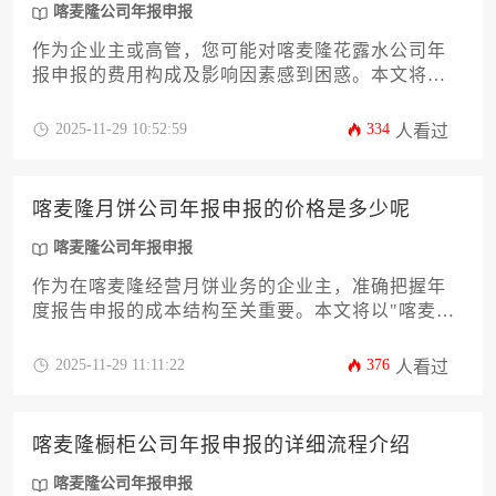
喀麦隆公司年报申报
作为企业主或高管，您可能对喀麦隆花露水公司年
报申报的费用构成及影响因素感到困惑。本文将深
入解析年报申报的具体费用项目、官方收费标准、
汇率波动影响、合规建议及潜在风险控制策略，帮
2025-11-29 10:52:59
334
人看过
助您全面掌握申报成本并优化企业财务管理流程。
喀麦隆月饼公司年报申报的价格是多少呢
喀麦隆公司年报申报
作为在喀麦隆经营月饼业务的企业主，准确把握年
度报告申报的成本结构至关重要。本文将以"喀麦隆
月饼公司年报申报的价格是多少呢"为核心议题，系
统解析申报费用的组成要素、合规流程与优化策
2025-11-29 11:11:22
376
人看过
略。通过分析注册资本、营业规模等定价变量，结
合当地税务部门（DGI）和商业法庭的最新规费标
准，为企业提供精准的成本测算模型。文中还将探
喀麦隆橱柜公司年报申报的详细流程介绍
讨如何通过提前准备材料、合理选择申报方式等技
巧有效控制申报支出，助力企业完成高效合规的喀
喀麦隆公司年报申报