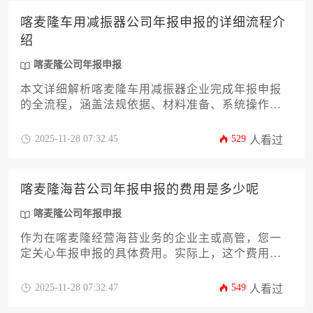
算规划与合规操作指南，帮助您精准控制这项重要
喀麦隆车用减振器公司年报申报的详细流程介
的合规支出，确保企业在喀麦隆市场的稳健运营。
绍
喀麦隆公司年报申报
本文详细解析喀麦隆车用减振器企业完成年报申报
的全流程，涵盖法规依据、材料准备、系统操作及
合规要点。内容针对企业主与高管设计，助力高效
通过喀麦隆公司年报申报，规避法律风险，提升跨
2025-11-28 07:32:45
529
人看过
境经营合规性。
喀麦隆海苔公司年报申报的费用是多少呢
喀麦隆公司年报申报
作为在喀麦隆经营海苔业务的企业主或高管，您一
定关心年报申报的具体费用。实际上，这个费用并
非一个固定数字，它受到公司注册资本、营业额、
是否委托专业服务机构以及申报的及时性等多种因
2025-11-28 07:32:47
549
人看过
素综合影响。本文将为您深入剖析喀麦隆公司年报