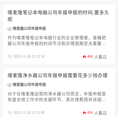
效完成申报的实用策略。文章旨在帮助企业主和高
管系统了解喀麦隆公司年报申报的全流程，规避因
喀麦隆笔记本电脑公司年报申报的时间,要多久
延误而产生的罚款风险，确保公司运营顺畅无忧。
呢
喀麦隆公司年报申报
作为喀麦隆笔记本电脑行业的企业管理者，准确把
握公司年报申报的时间节点和办理周期至关重要。
本文将深入解析喀麦隆公司年报申报的具体时间窗
口、所需时长、核心流程、所需材料、常见风险及
2025-11-28 21:22:50
460
人看过
优化策略，为您提供一份详尽的操作指南。理解并
高效完成喀麦隆公司年报申报，是确保企业合规运
营、维护良好商业信誉的基石，有助于企业主规避
喀麦隆净水器公司年报申报需要花多少钱办理
不必要的法律与财务风险。
喀麦隆公司年报申报
对于在喀麦隆运营的净水器公司而言，年报申报是
年度合规工作中的关键环节，其办理费用并非固定
数值，而是受到公司规模、业务复杂度、是否聘请
专业服务机构以及申报过程中可能产生的额外行政
2025-11-28 21:52:08
456
人看过
费用等多重因素的综合影响。本攻略将为您深度解