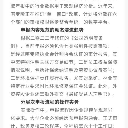
取年报中的行业数据用于宏观经济分析。近年来，
喀麦隆正在推进“单一窗口”改革，计划将分散在六
个部门的审核权限逐步整合至统一的数字平台。
申报内容规范的动态演进趋势
根据二零二二年修订的《公司透明度条
例》，当前年报必须包含七类强制性披露事项：一
是经过喀麦隆执业会计师协会认证的审计报告，其
中需特别注明关联方交易细节；二是员工权益保障
情况说明，包括社保缴纳证明及劳资协议备案号；
三是环境保护责任履行报告，尤其对采矿、林业等
特定行业要求附具环境修复保证金凭证。此外，外
资控股企业还需额外提交《最终受益人声明书》。
分层次申报流程的操作实务
实际操作中，申报流程因企业规模呈现差异
化要求。大型企业必须经历预申报沟通会、正式审
计、税务复核三轮程序，全程约需六十个工作日；