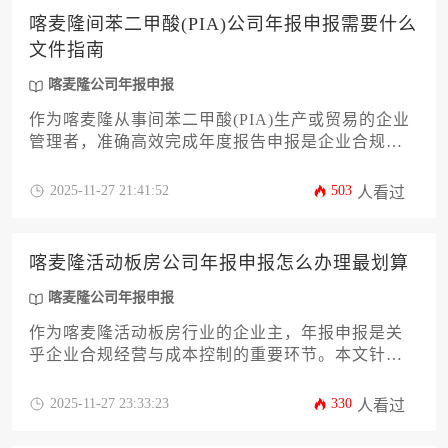
喀麦隆间苯二甲酸(PIA)公司年报申报需要什么
文件指南
喀麦隆公司年报申报
作为喀麦隆从事间苯二甲酸(PIA)生产或贸易的企业
管理者，准确高效完成年度报告申报是企业合规经
营的核心环节。本指南将系统解析申报所需的全套
文件清单、关键注意事项及本地化特殊要求，帮助
2025-11-27 21:41:52
503
人看过
企业规避合规风险，确保顺利完成喀麦隆公司年报
申报流程。
喀麦隆活动板房公司年报申报怎么办理最划算
喀麦隆公司年报申报
作为喀麦隆活动板房行业的企业主，年报申报是关
乎企业合规经营与成本控制的重要环节。本文针对
如何高效、经济地完成喀麦隆公司年报申报流程，
提供一套详尽的实操攻略。内容涵盖从前期资料准
2025-11-27 23:33:23
330
人看过
备、申报时机选择、费用结构解析，到利用本地化
服务、优化税务策略等关键环节，旨在帮助企业以