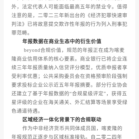
外，法定代表人可能面临最高五年的禁业令。值得
注意的是，二零二三年新出台的《经济犯罪快速审
判法》已将故意提交欺诈性年报的行为列入刑事犯
罪范畴。
年报数据在商业生态中的衍生价值
beyond合规价值，规范的年报正在成为喀麦
隆商业信用体系的核心要素。商业银行已将企业连
续三年年报质量纳入信贷评分模型，优质申报者享
受利率优惠；公共采购委员会在资格预审阶段强制
要求投标企业公示近五年年报摘要。部分行业协会
还建立了基于年报数据的“合规星级评定”，获得五
星评级的企业在海关通关、外汇结算等场景享受绿
色通道待遇。
区域经济一体化背景下的合规联动
作为中非经济货币共同体成员国，喀麦隆的
年报规范正逐步与区域标准接轨。自二零二四年