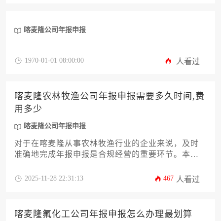
析影响成本的各个维度，并提供实用的费用管控建
议，助您高效完成这项重要的法定义务。
喀麦隆公司年报申报
1970-01-01 08:00:00
人看过
喀麦隆农林牧渔公司年报申报需要多久时间,费
用多少
喀麦隆公司年报申报
对于在喀麦隆从事农林牧渔行业的企业来说，及时
准确地完成年报申报是合规经营的重要环节。本文
将详细解析喀麦隆公司年报申报的具体流程、所需
时间周期以及相关费用构成，帮助企业主和高管更
2025-11-28 22:31:13
467
人看过
好地规划财务与法务工作，确保企业合法合规运
营。
喀麦隆氟化工公司年报申报怎么办理最划算