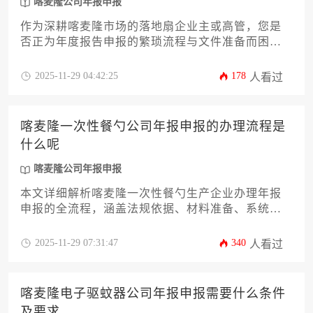
喀麦隆公司年报申报
作为深耕喀麦隆市场的落地扇企业主或高管，您是
否正为年度报告申报的繁琐流程与文件准备而困
扰？本文将为您提供一份详尽、专业且极具操作性
的喀麦隆公司年报申报文件指南。内容涵盖从基础
2025-11-29 04:42:25
178
人看过
法律文件到关键财务报表、从股东会决议到税务合
规证明等十二个核心文件类别的深度解析，并穿插
关键时间节点与常见误区提醒。无论您是初次申报
喀麦隆一次性餐勺公司年报申报的办理流程是
还是希望优化流程，本指南旨在帮助您高效、准确
什么呢
地完成这项重要的法定义务，确保企业在喀麦隆的
合规稳健运营。
喀麦隆公司年报申报
本文详细解析喀麦隆一次性餐勺生产企业办理年报
申报的全流程，涵盖法规依据、材料准备、系统操
作、税务衔接及常见风险防控等12个核心环节。文
章针对企业主及高管群体的实操需求，提供从基础
2025-11-29 07:31:47
340
人看过
概念到跨境合规的全链路指导，帮助企业高效完成
喀麦隆公司年报申报义务。
喀麦隆电子驱蚊器公司年报申报需要什么条件
及要求