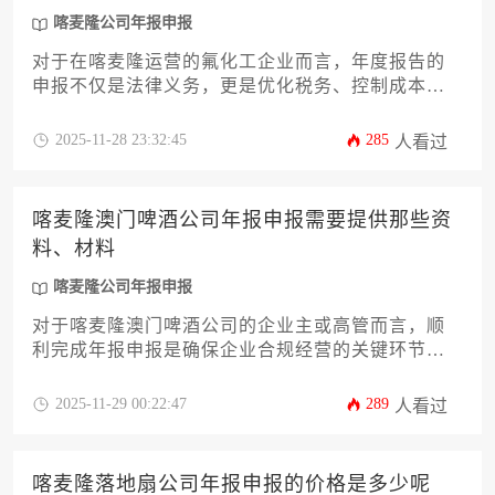
喀麦隆公司年报申报
对于在喀麦隆运营的氟化工企业而言，年度报告的
申报不仅是法律义务，更是优化税务、控制成本的
关键环节。本文旨在为企业家提供一份详尽的攻
略，深入剖析如何高效、合规且经济地完成喀麦隆
2025-11-28 23:32:45
285
人看过
公司年报申报流程。我们将从法规解读、时间规
划、成本构成、资料准备、专业服务选择、常见风
险规避以及数字化工具应用等多个维度，系统阐述
喀麦隆澳门啤酒公司年报申报需要提供那些资
实现最划算办理的核心策略，助力企业在保障合规
料、材料
性的同时，实现成本效益最优化。
喀麦隆公司年报申报
对于喀麦隆澳门啤酒公司的企业主或高管而言，顺
利完成年报申报是确保企业合规经营的关键环节。
本文将详细解析申报所需的各类资料与材料，涵盖
财务、税务、公司治理等多方面内容，帮助企业高
2025-11-29 00:22:47
289
人看过
效完成申报流程，规避潜在风险，实现稳健发展。
喀麦隆落地扇公司年报申报的价格是多少呢