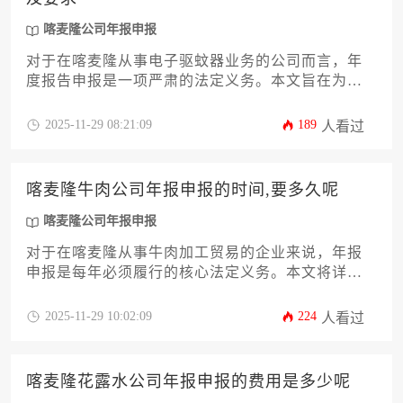
喀麦隆公司年报申报
对于在喀麦隆从事电子驱蚊器业务的公司而言，年
度报告申报是一项严肃的法定义务。本文旨在为各
位企业主及高管提供一份详尽攻略，系统解析完成
喀麦隆公司年报申报所需满足的各项前置条件、核
2025-11-29 08:21:09
189
人看过
心资料准备、具体流程步骤以及关键注意事项。文
章将深入探讨从公司法律状态核查、财务报表编制
规范，到向投资促进署（API）及税务总署（DGI）
喀麦隆牛肉公司年报申报的时间,要多久呢
等主管部门提交材料的完整路径，帮助您的企业高
效合规地完成此项工作，确保在喀麦隆市场的稳健
喀麦隆公司年报申报
运营。
对于在喀麦隆从事牛肉加工贸易的企业来说，年报
申报是每年必须履行的核心法定义务。本文将详细
解析喀麦隆牛肉公司年报申报的具体时间节点、完
整申报流程所需时长，并深入探讨影响申报周期的
2025-11-29 10:02:09
224
人看过
关键因素。内容涵盖从材料准备、在线提交到后续
审核的全过程，旨在为企业主提供一份清晰、实用
的操作指南，确保企业能够高效、合规地完成喀麦
喀麦隆花露水公司年报申报的费用是多少呢
隆公司年报申报工作，规避潜在的法律风险。