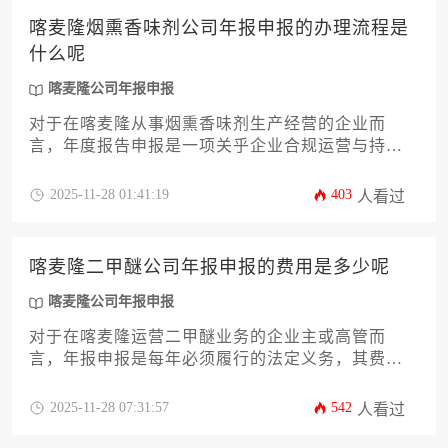
最小的合规成本，确保申报的准确性与及时性，实
喀麦隆烟熏香味剂公司年报申报的办理流程是
现真正的划算办理。
什么呢
喀麦隆公司年报申报
对于在喀麦隆从事烟熏香味剂生产经营的企业而
言，年度报告申报是一项关乎企业合规运营与持续
发展的重要法定义务。本文将系统性地解析喀麦隆
公司年报申报的全流程，从前期资料准备、关键机
2025-11-28 01:41:19
403
人看过
构对接，到在线系统填报、费用缴纳及后续跟进，
为企业主和高管提供一份详尽、实用的操作指南，
助力企业高效完成此项工作，规避潜在风险。
喀麦隆二甲醚公司年报申报的费用是多少呢
喀麦隆公司年报申报
对于在喀麦隆运营二甲醚业务的企业主或高管而
言，年报申报是每年必须履行的法定义务，其费用
构成并非单一固定数字。本文将深度剖析影响喀麦
隆公司年报申报总成本的十二个关键因素，涵盖政
2025-11-28 07:31:57
542
人看过
府规费、审计报告、代理服务、资本金规模、逾期
罚款等多个维度。文章旨在为您提供一份详尽的预