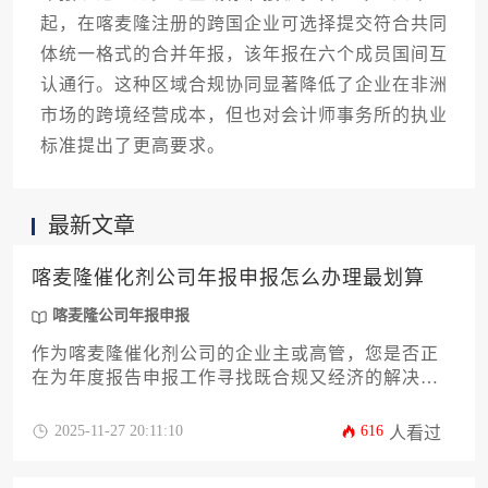
起，在喀麦隆注册的跨国企业可选择提交符合共同
体统一格式的合并年报，该年报在六个成员国间互
认通行。这种区域合规协同显著降低了企业在非洲
市场的跨境经营成本，但也对会计师事务所的执业
标准提出了更高要求。
最新文章
喀麦隆催化剂公司年报申报怎么办理最划算
喀麦隆公司年报申报
作为喀麦隆催化剂公司的企业主或高管，您是否正
在为年度报告申报工作寻找既合规又经济的解决方
案？本文将深入解析喀麦隆当地的申报法规、时间
节点与成本构成，提供从自主办理到外包服务的全
2025-11-27 20:11:10
616
人看过
流程对比。我们将探讨如何通过精准规划、利用政
策红利及选择高效服务商，显著优化喀麦隆公司年