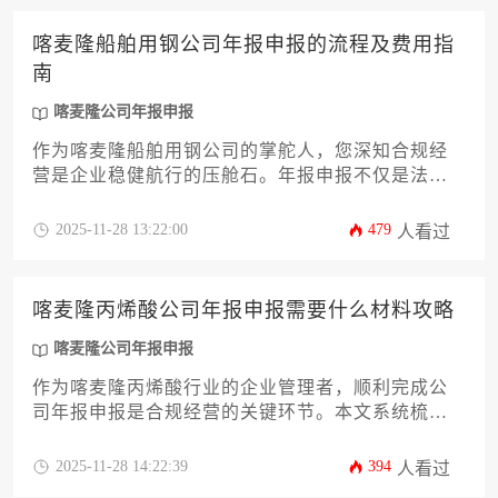
足该地区还是希望优化现有申报工作，本文都将为
您提供一份清晰、实用且具备操作性的路线图，助
喀麦隆船舶用钢公司年报申报的流程及费用指
力企业高效完成喀麦隆公司年报申报任务，确保合
南
规经营。
喀麦隆公司年报申报
作为喀麦隆船舶用钢公司的掌舵人，您深知合规经
营是企业稳健航行的压舱石。年报申报不仅是法律
义务，更是展示公司实力、维系商业信誉的关键环
节。本文将为您提供一份详尽的喀麦隆公司年报申
2025-11-28 13:22:00
479
人看过
报全流程指南，深度剖析从材料准备、系统操作到
费用构成的每一个细节，并分享应对常见挑战的实
用策略，助您高效、精准地完成这项重要工作，规
喀麦隆丙烯酸公司年报申报需要什么材料攻略
避潜在风险。
喀麦隆公司年报申报
作为喀麦隆丙烯酸行业的企业管理者，顺利完成公
司年报申报是合规经营的关键环节。本文系统梳理
了申报所需的12类核心材料清单及操作要点，涵盖
财务报告、税务证明、股权结构等必备文件，同时
2025-11-28 14:22:39
394
人看过
结合当地法律法规要求提供实操建议，帮助企业高