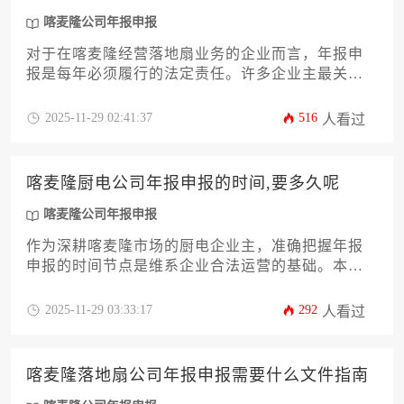
喀麦隆公司年报申报
对于在喀麦隆经营落地扇业务的企业而言，年报申
报是每年必须履行的法定责任。许多企业主最关心
的问题往往是"喀麦隆落地扇公司年报申报的价格是
多少呢"，但这实际上是一个需要综合考量多种因素
2025-11-29 02:41:37
516
人看过
的复杂问题。本文将深入解析影响申报费用的关键
要素，包括公司规模、业务复杂度和是否需要专业
服务机构协助等，为企业提供全面的成本分析和实
喀麦隆厨电公司年报申报的时间,要多久呢
操指南。了解喀麦隆公司年报申报的完整流程和费
用构成，能帮助企业做好预算规划，确保合规经
喀麦隆公司年报申报
营。
作为深耕喀麦隆市场的厨电企业主，准确把握年报
申报的时间节点是维系企业合法运营的基础。本文
将系统解析喀麦隆厨电公司年报申报的具体时间框
架、完整流程耗时以及高效完成的策略，帮助企业
2025-11-29 03:33:17
292
人看过
规避因逾期申报产生的法律风险。针对喀麦隆公司
年报申报这一关键合规事项，文章将提供从准备到
提交的全流程深度指南，助力企业主从容应对年度
喀麦隆落地扇公司年报申报需要什么文件指南
审查。