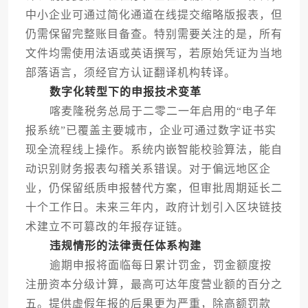
中小企业可通过简化通道在线提交缩略版报表，但
仍需保留完整账目备查。特别需要关注的是，所有
文件均需使用法语或英语撰写，若原始凭证为当地
部落语言，须经官方认证翻译机构转译。
数字化转型下的申报技术变革
喀麦隆税务总局于二零二一年启用的“电子年
报系统”已覆盖主要城市，企业可通过数字证书实
现全流程线上操作。系统内嵌智能校验算法，能自
动识别财务报表勾稽关系错误。对于偏远地区企
业，仍保留纸质申报替代方案，但审批周期延长二
十个工作日。未来三年内，政府计划引入区块链技
术建立不可篡改的年报存证链。
违规情形的法律责任体系构建
逾期申报将面临每日累计罚金，罚金额度按
注册资本分级计算，最高可达年度营业额的百分之
五。提供虚假年报的后果更为严重，除高额罚款