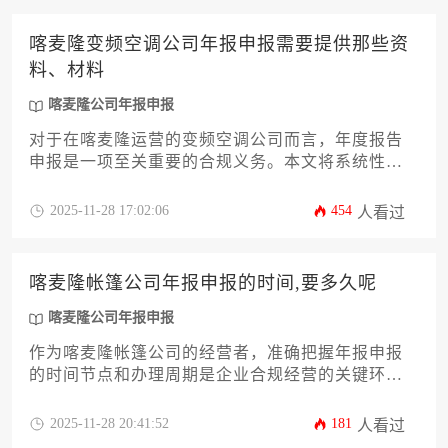
效完成喀麦隆公司年报申报流程，规避合规风险。
喀麦隆变频空调公司年报申报需要提供那些资
料、材料
喀麦隆公司年报申报
对于在喀麦隆运营的变频空调公司而言，年度报告
申报是一项至关重要的合规义务。本文将系统性地
阐述完成此项申报所需准备的全部资料与核心材
料，涵盖基础公司文件、详尽财务报告、税务合规
2025-11-28 17:02:06
454
人看过
证明、股东与董事会变更记录以及其他法定文件。
清晰理解喀麦隆公司年报申报的具体要求，能帮助
企业主或高管高效完成法律程序，规避潜在风险，
喀麦隆帐篷公司年报申报的时间,要多久呢
确保企业在当地的合法稳健经营。
喀麦隆公司年报申报
作为喀麦隆帐篷公司的经营者，准确把握年报申报
的时间节点和办理周期是企业合规经营的关键环
节。本文将详细解析喀麦隆关于公司年报申报的具
体法律规定，包括年度申报的起止日期、不同公司
2025-11-28 20:41:52
181
人看过
类型的申报差异、影响办理时长的核心因素以及高