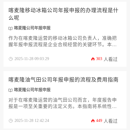
申报费用的构成，并提供一份详尽的办理攻略，帮
助您清晰规划这项重要的合规工作，确保企业稳健
喀麦隆移动冰箱公司年报申报的办理流程是什
运营。
么呢
喀麦隆公司年报申报
作为在喀麦隆运营的移动冰箱公司负责人，准确把
握年报申报流程是企业合规经营的关键环节。本文
将系统解析喀麦隆公司年报申报的全过程，从前期
资料准备、核心申报步骤到后续注意事项，为您提
2025-11-28 09:03:29
303
人看过
供一份清晰、实用的操作指南。文章旨在帮助企业
主或高管高效完成这项法定义务，规避潜在风险，
确保企业在当地市场的稳健发展。
喀麦隆油气田公司年报申报的流程及费用指南
喀麦隆公司年报申报
对于在喀麦隆运营的油气田公司而言，年度报告申
报是一项至关重要的法定义务。本指南将系统性地
阐述从前期准备、资料整理、线上提交到后续跟进
的全流程，并详细解析其中涉及的各项官方费用、
2025-11-28 12:42:24
449
人看过
潜在代理服务成本以及合规要点。无论您是初次涉