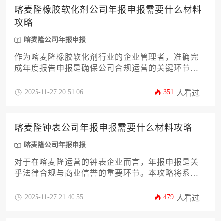
报申报的整体支出与效率，确保您的企业在满足法
喀麦隆橡胶软化剂公司年报申报需要什么材料
律要求的同时，实现成本效益的最大化。
攻略
喀麦隆公司年报申报
作为喀麦隆橡胶软化剂行业的企业管理者，准确完
成年度报告申报是确保公司合规运营的关键环节。
本文旨在提供一份详尽实用的申报材料攻略，帮助
企业高效应对喀麦隆公司年报申报流程。内容将系
2025-11-27 20:51:06
351
人看过
统梳理从基础文件到行业特定证明所需的全部材料
清单，深入解析材料准备的核心要点、常见误区及
应对策略，并分享提升申报成功率的实用技巧，助
喀麦隆钟表公司年报申报需要什么材料攻略
力企业主规避风险，保障经营活动的顺畅进行。
喀麦隆公司年报申报
对于在喀麦隆运营的钟表企业而言，年报申报是关
乎法律合规与商业信誉的重要环节。本攻略将系统
解析完成喀麦隆公司年报申报所需的全套材料清
单、详细流程及关键注意事项，助力企业高效、准
2025-11-27 21:40:55
479
人看过
确地履行法定义务，规避潜在风险，确保企业在当
地的稳健经营。