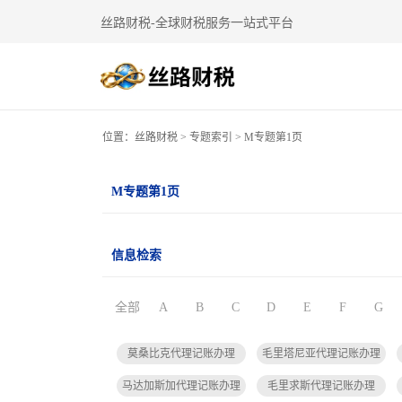
丝路财税-全球财税服务一站式平台
位置：
丝路财税
>
专题索引
> M专题第1页
M专题第1页
信息检索
全部
A
B
C
D
E
F
G
莫桑比克代理记账办理
毛里塔尼亚代理记账办理
马达加斯加代理记账办理
毛里求斯代理记账办理