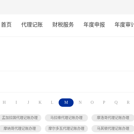
首页
代理记账
财税服务
年度申报
年度审
H
I
J
K
L
M
N
O
P
Q
R
孟加拉国代理记账办理
马拉维代理记账办理
摩洛哥代理记账办理
摩纳哥代理记账办理
摩尔多瓦代理记账办理
马其顿代理记账办理