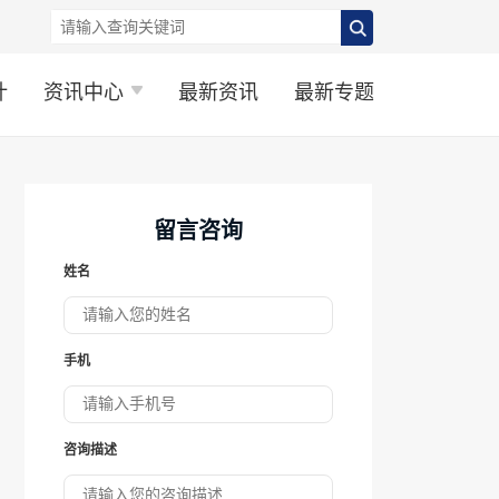
计
资讯中心
最新资讯
最新专题
留言咨询
姓名
手机
咨询描述