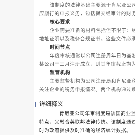
该制度的法律基础主要源于肯尼亚公司
应履行的申报义务，包括提交经审计的财
核心要求
企业需要准备的材料包括但不限于：经
地址证明以及税务合规证书。这些文件必
时间节点
年度审核通常以公司注册周年日为基准
某公司于三月注册成立，则其年审截止期
监管机构
主要监督机构为公司注册局和肯尼亚税
关注企业的税务申报情况。两个机构通过
详细释义
肯尼亚公司年审制度是该国商业监管
特点，又融合英联邦法律传统。该制度通
时为政府提供及时准确的经济统计数据。