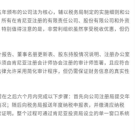
年颁布的公司法为核心，辅以税务局制定的实施细则和公
，所有在肯尼亚注册的有限责任公司、股份有限公司和外资
。特别值得注意的是，非营利组织虽然享受税收优惠，但仍
报告、董事名册更新表、股东持股情况说明、注册办公室
必须由肯尼亚注册会计师协会注册的审计师签署，且应符合
法律允许采用简化审计程序，但仍需保证财务信息的真实性
在之后六个月内完成以下步骤：首先向公司注册局提交年
情况；随后向税务局报送年度纳税申报表，并缴清应纳税
续证明。整个过程可通过肯尼亚投资局设立的单一窗口系统