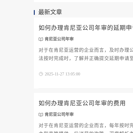
最新文章
如何办理肯尼亚公司年审的延期申
肯尼亚公司年审
对于在肯尼亚运营的企业而言，及时办理
法按时完成时，了解并正确提交延期申请
程、所需材料、常见风险及应对策略，帮
2025-11-27 13:05:00
险，确保业务平稳运行。
如何办理肯尼亚公司年审的费用
肯尼亚公司年审
对于在肯尼亚运营的企业而言，每年按时