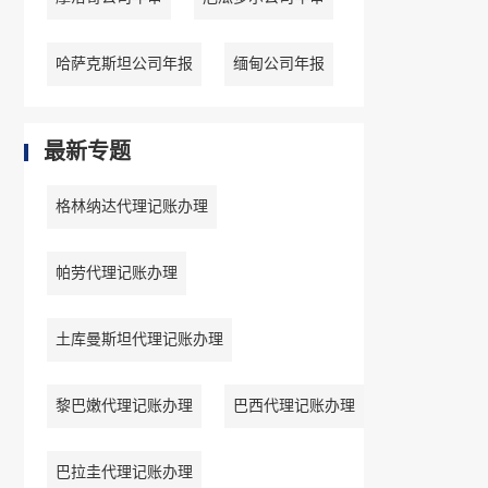
哈萨克斯坦公司年报
缅甸公司年报
最新专题
格林纳达代理记账办理
帕劳代理记账办理
土库曼斯坦代理记账办理
黎巴嫩代理记账办理
巴西代理记账办理
巴拉圭代理记账办理