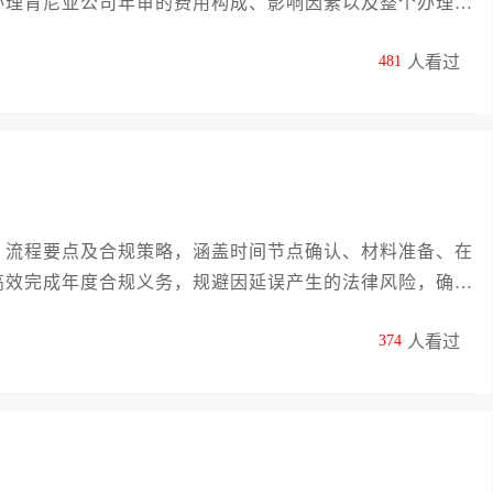
办理肯尼亚公司年审的费用构成、影响因素以及整个办理流
择服务机构到提交申请的每一个环节，帮助您清晰了解成本
481
人看过
。掌握这些知识，将使您的肯尼亚公司年审过程更为顺畅和
、流程要点及合规策略，涵盖时间节点确认、材料准备、在
高效完成年度合规义务，规避因延误产生的法律风险，确保
374
人看过