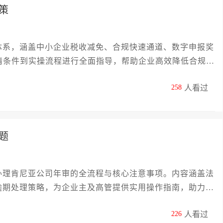
策
体系，涵盖中小企业税收减免、合规快速通道、数字申报奖
请条件到实操流程进行全面指导，帮助企业高效降低合规成
258
人看过
题
办理肯尼亚公司年审的全流程与核心注意事项。内容涵盖法
逾期处理策略，为企业主及高管提供实用操作指南，助力企
法律与财务风险。
226
人看过