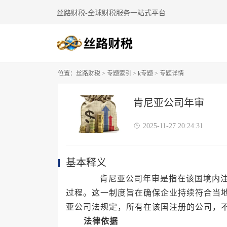
丝路财税-全球财税服务一站式平台
位置：
丝路财税
>
专题索引
>
k专题
> 专题详情
肯尼亚公司年审
2025-11-27 20:24:31
基本释义
肯尼亚公司年审是指在该国境内注册
过程。这一制度旨在确保企业持续符合当
亚公司法规定，所有在该国注册的公司，
法律依据