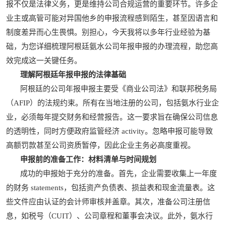
报不仅是法律义务，更是维持公司合规运营的重要环节。许多企
业主或高管可能对异国他乡的申报流程感到陌生，甚至因语言和
制度差异而心生畏惧。别担心，今天我将以多年行业经验为基
础，为您详细梳理阿根廷氨水公司年报申报的办理流程，助您高
效完成这一关键任务。
理解阿根廷年报申报的法律基础
阿根廷的公司年报申报主要受《商业公司法》和联邦税务局
（AFIP）的法规约束。所有在当地注册的公司，包括氨水行业企
业，必须每年提交财务和经营报告。这一要求旨在确保公司信息
的透明性，同时方便政府监管经济 activity。忽略申报可能导致
高额罚款甚至公司资质暂停，因此企业主务必高度重视。
申报前的准备工作：材料清单与时间规划
成功的申报始于充分的准备。首先，企业需要收集上一年度
的财务 statements，包括资产负债表、损益表和现金流量表。这
些文件应由认证的会计师审核并盖章。其次，准备公司注册信
息，如税号（CUIT）、公司章程和董事会决议。此外，氨水行