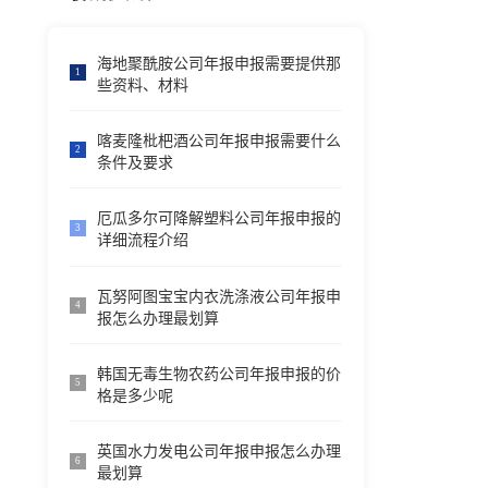
海地聚酰胺公司年报申报需要提供那
1
些资料、材料
喀麦隆枇杷酒公司年报申报需要什么
2
条件及要求
厄瓜多尔可降解塑料公司年报申报的
3
详细流程介绍
瓦努阿图宝宝内衣洗涤液公司年报申
4
报怎么办理最划算
韩国无毒生物农药公司年报申报的价
5
格是多少呢
英国水力发电公司年报申报怎么办理
6
最划算