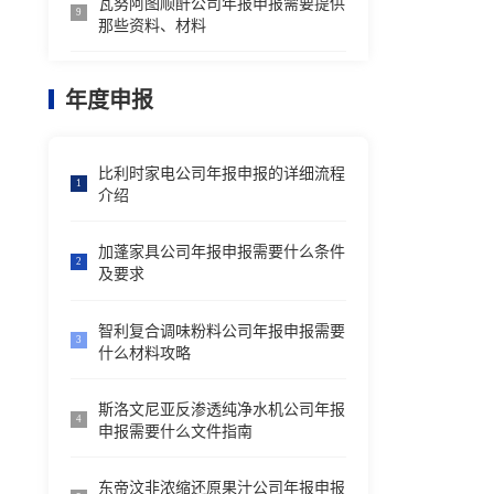
瓦努阿图顺酐公司年报申报需要提供
9
那些资料、材料
年度申报
比利时家电公司年报申报的详细流程
1
介绍
加蓬家具公司年报申报需要什么条件
2
及要求
智利复合调味粉料公司年报申报需要
3
什么材料攻略
斯洛文尼亚反渗透纯净水机公司年报
4
申报需要什么文件指南
东帝汶非浓缩还原果汁公司年报申报