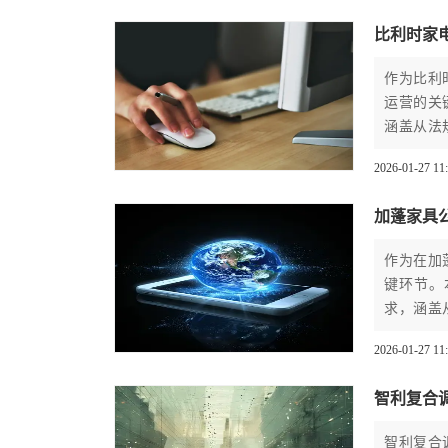
比利时家
作为比利
运营的关
涵盖从法
主及高管
2026-01-27 11
比利时公
加蓬家具
作为在加
键环节。
求，涵盖
为企业决
2026-01-27 11
规避潜在
序，对维
智利复合
智利复合