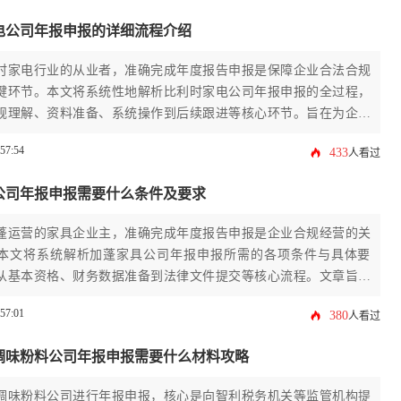
电公司年报申报的详细流程介绍
时家电行业的从业者，准确完成年度报告申报是保障企业合法合规
键环节。本文将系统性地解析比利时家电公司年报申报的全过程，
规理解、资料准备、系统操作到后续跟进等核心环节。旨在为企业
提供一份清晰、实用且具备操作性的行动指南，助力企业高效完成
:57:54
433
人看过
司年报申报的法定义务，规避潜在风险。
公司年报申报需要什么条件及要求
蓬运营的家具企业主，准确完成年度报告申报是企业合规经营的关
本文将系统解析加蓬家具公司年报申报所需的各项条件与具体要
从基本资格、财务数据准备到法律文件提交等核心流程。文章旨在
策者提供一份清晰、实用的操作指南，帮助您高效完成法定义务，
:57:01
380
人看过
风险，确保公司稳健发展。了解并遵循正确的加蓬公司年报申报程
护企业良好信誉至关重要。
调味粉料公司年报申报需要什么材料攻略
调味粉料公司进行年报申报，核心是向智利税务机关等监管机构提