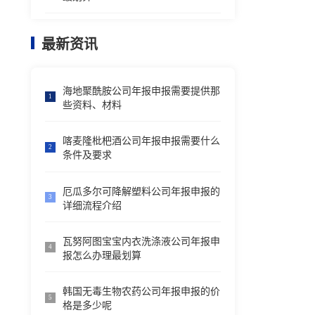
最新资讯
海地聚酰胺公司年报申报需要提供那
1
些资料、材料
喀麦隆枇杷酒公司年报申报需要什么
2
条件及要求
厄瓜多尔可降解塑料公司年报申报的
3
详细流程介绍
瓦努阿图宝宝内衣洗涤液公司年报申
4
报怎么办理最划算
韩国无毒生物农药公司年报申报的价
5
格是多少呢