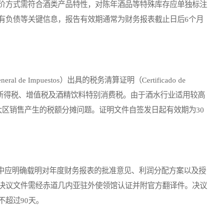
价方式需符合酒类产品特性，对陈年酒品等特殊库存应单独标注
有负债等关键信息，报告有效期通常为财务报表截止日后6个月
de Impuestos）出具的税务清算证明（Certificado de
已结清所有所得税、增值税及酒精饮料特别消费税。由于酒水行业适用较高
大区销售产生的税额分摊问题。证明文件自签发日起有效期为30
应明确载明对年度财务报表的批准意见、利润分配方案以及授
决议文件需经赤道几内亚驻外使领馆认证并附官方翻译件。决议
超过90天。