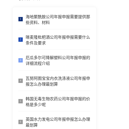
海地聚酰胺公司年报申报需要提供那
1
些资料、材料
喀麦隆枇杷酒公司年报申报需要什么
2
条件及要求
厄瓜多尔可降解塑料公司年报申报的
3
详细流程介绍
瓦努阿图宝宝内衣洗涤液公司年报申
4
报怎么办理最划算
韩国无毒生物农药公司年报申报的价
5
格是多少呢
英国水力发电公司年报申报怎么办理
6
最划算