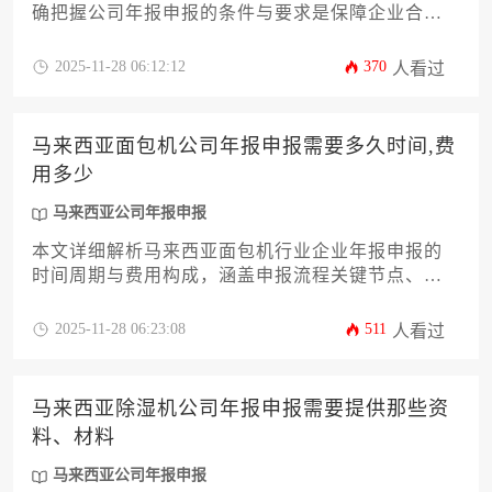
确把握公司年报申报的条件与要求是保障企业合规
经营的关键环节。本文将系统解析从企业资格确
认、财务数据准备、股东信息备案到审计报告提交
2025-11-28 06:12:12
370
人看过
等十二个核心环节的操作要点，深度剖析马来西亚
公司年报申报流程中容易被忽视的合规细节。文章
特别针对食品行业特有的生产许可、质量认证等申
马来西亚面包机公司年报申报需要多久时间,费
报要素提供专业指导，帮助企业主规避申报风险，
用多少
提升合规管理效率。
马来西亚公司年报申报
本文详细解析马来西亚面包机行业企业年报申报的
时间周期与费用构成，涵盖申报流程关键节点、合
规要求及成本优化策略。针对企业主关注的马来西
亚公司年报申报时效性与经济性痛点，提供从基础
2025-11-28 06:23:08
511
人看过
准备到风险规避的全方位实操指南，助力企业高效
完成法定合规义务。
马来西亚除湿机公司年报申报需要提供那些资
料、材料
马来西亚公司年报申报