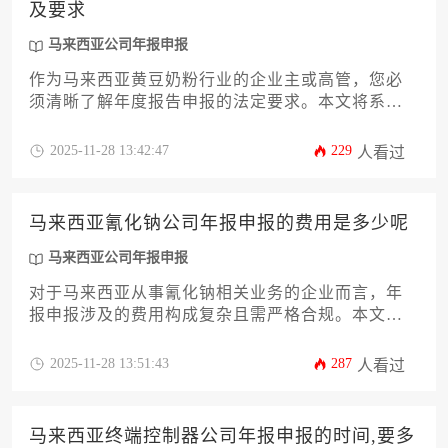
及要求
马来西亚公司年报申报
作为马来西亚黄豆奶粉行业的企业主或高管，您必
须清晰了解年度报告申报的法定要求。本文将系统
解析从公司法律状态、财务报表规范、董事责任到
行业特殊监管等十二个关键维度，帮助您高效合规
2025-11-28 13:42:47
229
人看过
地完成申报流程。透彻掌握这些要点，不仅能规避
法律风险，更能提升企业治理水平，确保企业在竞
争激烈的市场中稳健运营。马来西亚公司年报申报
马来西亚氰化钠公司年报申报的费用是多少呢
是企业维护良好信誉的基石。
马来西亚公司年报申报
对于马来西亚从事氰化钠相关业务的企业而言，年
报申报涉及的费用构成复杂且需严格合规。本文将
从基础申报费、行业专项附加费、逾期处罚机制等
12个核心维度，系统解析马来西亚公司年报申报的
2025-11-28 13:51:43
287
人看过
成本结构，帮助企业主精准规划年度合规预算，规
避潜在风险。
马来西亚终端控制器公司年报申报的时间,要多