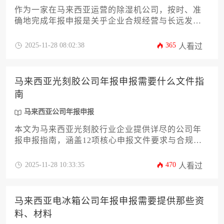
作为一家在马来西亚运营的除湿机公司，按时、准
确地完成年报申报是关乎企业合规经营与长远发展
的关键环节。本文将为您详细解析在马来西亚进行
公司年报申报时，需要准备的各类核心资料与材料
2025-11-28 08:02:38
365
人看过
清单。内容涵盖从基础公司信息、财务状况报告，
到董事与股东详情、公司秘书证明等十二个关键方
面，旨在为企业主及高管提供一份清晰、实用且具
马来西亚光刻胶公司年报申报需要什么文件指
有操作性的指南，助您高效完成这项重要的法定程
南
序，确保企业在当地市场的稳健运营。
马来西亚公司年报申报
本文为马来西亚光刻胶行业企业提供详尽的公司年
报申报指南，涵盖12项核心申报文件要求与合规流
程。内容包含财务报表编制规范、董事声明签署细
则、股东信息更新准则以及行业特殊资质文件清
2025-11-28 10:33:35
470
人看过
单，助力企业高效完成年度合规申报，规避潜在法
律风险。
马来西亚电冰箱公司年报申报需要提供那些资
料、材料