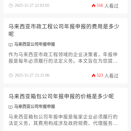
从资料准备、财务报表编制、董事报告撰写到通过
2025-11-27 22:03:05
516
人看过
SSM（Companies Commission of Malaysia，马来西
亚公司委员会）系统提交的全过程。同时，我们会
详细拆解其中涉及的政府规费、会计师审计费用以
马来西亚市政工程公司年报申报的费用是多少
及可能的代理服务成本，帮助您精准预算，避免逾
呢
期罚款。无论您选择自行办理还是委托专业机构，
本文旨在让您对马来西亚公司年报申报了如指掌，
马来西亚公司年报申报
确保企业合规运营无后顾之忧。
作为马来西亚市政工程领域的企业决策者，年报申
报是每年必须履行的法定义务。本文旨在为您提供
一份关于年报申报费用的全面指南，深入剖析影响
成本的诸多因素，例如公司规模、业务复杂度和是
2025-11-27 23:31:06
523
人看过
否借助专业服务机构。我们将系统性地为您梳理从
基础政府规费到潜在专业服务费用的构成，助您精
准规划年度合规预算，确保企业高效、顺利地完成
马来西亚箱包公司年报申报的价格是多少呢
马来西亚公司年报申报流程。
马来西亚公司年报申报
马来西亚箱包公司年报申报是每家企业必须履行的
法定义务，其费用构成涉及政府规费、代理服务费
及附加项目等多个维度。本文将从基础申报流程、