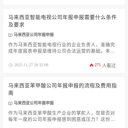
东名册等关键文档，并针对性解析化学行业特殊要
求，助力企业高效完成年度合规流程。
马来西亚智能电视公司年报申报需要什么条件
及要求
马来西亚公司年报申报
作为马来西亚智能电视行业的企业负责人，准确完
成年度报表申报是维持公司合法运营的基础。本文
将系统解析从申报资格、财务文档规范、股东信息
更新到截止日期等12个关键环节，帮助企业主规避
2025-11-27 20:32:08
275
人看过
常见合规风险。针对智能电视行业的特殊审计要
求，文章还将提供数据本地化存储等实用策略，确
保企业高效通过年度审查。理解马来西亚公司年报
马来西亚苯甲酸公司年报申报的流程及费用指
申报的具体流程，对企业的长期稳定发展至关重
南
要。
马来西亚公司年报申报
作为马来西亚苯甲酸生产企业的掌舵人，您是否对
每年一度的公司年报申报感到困惑或压力？这份指
南将为您提供一份详尽的路线图。本文将深入解析