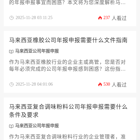
的年报申报事宜而困惑？本文将为您深度解析马来
西亚公司年报申报的全流程，彻底解答"需要多久时
间"和"费用多少"这两个核心问题。我们将从法规依
2025-11-28 03:11:25
237
人看过
据、时间周期细分、费用构成明细、逾期后果、高
效申报策略等十二个关键维度进行详尽阐述，并提
供一套切实可行的操作指南，帮助您规避风险、控
马来西亚橡胶公司年报申报需要什么文件指南
制成本，确保公司合规运营。
马来西亚公司年报申报
作为马来西亚橡胶行业的企业主或高管，您是否对
每年必须完成的公司年报申报感到困惑？这份指南
将详细解析申报所需的全部文件清单、关键注意事
项及合规策略。本文旨在为您提供一站式解决方
2025-11-28 04:01:06
530
人看过
案，帮助您高效完成马来西亚公司年报申报流程，
规避潜在风险，确保企业合规运营。无论您是初次
办理还是希望优化现有流程，本文都能提供实用参
马来西亚复合调味粉料公司年报申报需要什么
考。
条件及要求
马来西亚公司年报申报
作为马来西亚复合调味粉料行业的企业管理者，准