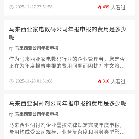
成本解析、合规风险及优化策略等12个核心层面，
2025-11-27 23:51:58
499
人看过
为企业主提供全面实用的申报指南，帮助企业高效
完成马来西亚公司年报申报任务。
马来西亚家电数码公司年报申报的费用是多少
呢
马来西亚公司年报申报
作为马来西亚家电数码行业的企业管理者，您是否
正在为年度报告申报的费用问题而困扰？本文将深
入解析马来西亚公司年报申报的成本构成，从政府
规费、会计服务、合规风险等多个维度，为企业主
2025-11-28 01:31:08
316
人看过
提供一份详尽的费用攻略。我们将探讨不同公司规
模、业务复杂度对申报费用的影响，并分享降低合
规成本的实用策略，帮助您精准规划财务预算，确
马来西亚洞衬剂公司年报申报的费用是多少呢
保企业高效完成马来西亚公司年报申报的法定义
务。
马来西亚公司年报申报
马来西亚洞衬剂企业需按法律规定完成年度申报，
费用构成受公司规模、业务复杂度和服务类型影
响。本文系统解析基础申报费、审计成本、合规咨