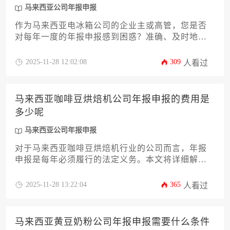
马来西亚公司年报申报
作为马来西亚电冰箱公司的企业主或高管，您是否
对每年一度的年报申报感到困惑？准确、及时地完
成马来西亚公司年报申报，不仅是法律规定的义
务，更是维护公司良好信誉、保障持续经营的关
2025-11-28 12:02:08
309
人看过
键。本文将为您深度解析申报所需的全套资料与材
料，涵盖从公司注册信息、财务报表、董事股东详
情到税务相关文件的每一个细节，并提供实用的准
马来西亚咖啡豆烘焙机公司年报申报的费用是
备攻略与常见问题应对方案，助您高效、合规地完
多少呢
成这一重要工作。
马来西亚公司年报申报
对于马来西亚咖啡豆烘焙机行业的公司而言，年报
申报是每年必须履行的法定义务。本文将详细解析
年报申报涉及的各项费用构成，包括政府规费、专
业服务成本以及潜在附加支出，帮助企业主精准预
2025-11-28 13:22:04
365
人看过
算并高效完成申报流程，确保合规经营。
马来西亚黄豆奶粉公司年报申报需要什么条件