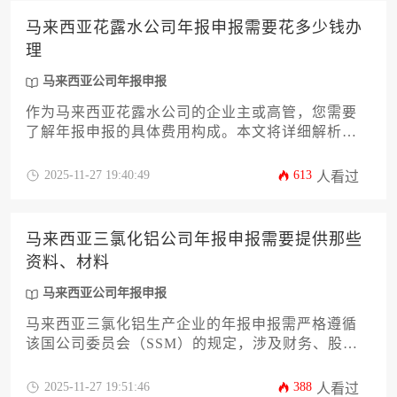
马来西亚花露水公司年报申报需要花多少钱办
理
马来西亚公司年报申报
作为马来西亚花露水公司的企业主或高管，您需要
了解年报申报的具体费用构成。本文将详细解析从
政府规费、会计师服务到潜在附加成本的全方位预
算方案，帮助您精准规划企业合规支出。我们将深
2025-11-27 19:40:49
613
人看过
入探讨12个关键成本因素，让您全面掌握马来西亚
公司年报申报的实际花费。
马来西亚三氯化铝公司年报申报需要提供那些
资料、材料
马来西亚公司年报申报
马来西亚三氯化铝生产企业的年报申报需严格遵循
该国公司委员会（SSM）的规定，涉及财务、股
权、合规等多维度材料。本文系统梳理了12项核心
申报要素，包括经审计财务报表、董事报告书、股
2025-11-27 19:51:46
388
人看过