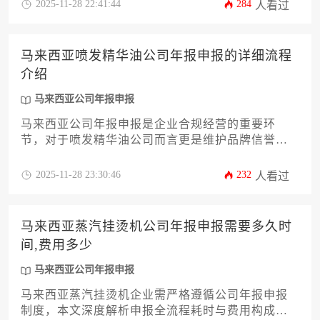
程，涵盖12个关键环节的操作要点与风险规避策
2025-11-28 22:41:44
284
人看过
略，助力企业高效完成年度合规工作。
马来西亚喷发精华油公司年报申报的详细流程
介绍
马来西亚公司年报申报
马来西亚公司年报申报是企业合规经营的重要环
节，对于喷发精华油公司而言更是维护品牌信誉的
关键步骤。本文将详细介绍从准备材料到提交审核
的全流程，帮助企业主高效完成年度申报，规避潜
2025-11-28 23:30:46
232
人看过
在风险，确保企业在当地市场的合法运营地位。
马来西亚蒸汽挂烫机公司年报申报需要多久时
间,费用多少
马来西亚公司年报申报
马来西亚蒸汽挂烫机企业需严格遵循公司年报申报
制度，本文深度解析申报全流程耗时与费用构成，