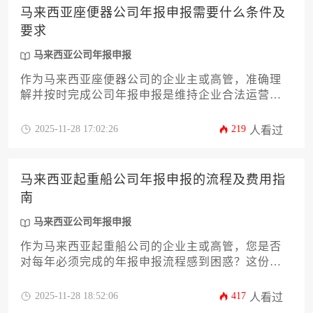
成申报流程，规避潜在的法律风险。
马来西亚座便器公司年报申报需要什么条件及
要求
马来西亚公司年报申报
作为马来西亚座便器公司的企业主或高管，准确理
解并按时完成公司年报申报是维持企业合法运营的
关键环节。本文将深入解析马来西亚公司年报申报
的具体条件、所需文件、财务数据要求、提交时限
2025-11-28 17:02:26
219
人看过
及常见误区，并提供实用操作建议。无论您是初创
企业还是成熟企业，掌握这些要点将助您高效合规
地完成年度申报义务，避免不必要的法律风险。
马来西亚起重船公司年报申报的流程及费用指
南
马来西亚公司年报申报
作为马来西亚起重船公司的企业主或高管，您是否
对每年必须完成的年报申报流程感到困惑？这份指
南将为您详细解析从准备材料、提交申报到应对逾
期处罚的全过程。我们将深入探讨针对起重船这一
2025-11-28 18:52:06
417
人看过
特殊行业的申报要点，包括合规性审查关键和费用