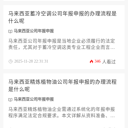
构成分析。通过系统了解马来西亚公司年报申报的
具体要求，您不仅能高效完成法定义务，更能为企
马来西亚蓄冷空调公司年报申报的办理流程是
业稳健运营奠定坚实基础。
什么呢
马来西亚公司年报申报
马来西亚公司年报申报是当地企业必须履行的法定
责任，尤其对于蓄冷空调这类专业工程企业而言，
合规申报关乎经营资质与市场信誉。本文将系统解
析从材料准备、系统提交到后续跟进的全流程，涵
2025-11-28 22:31:31
346
人看过
盖关键时间节点、常见风险及优化策略，帮助企业
高效完成年度申报，规避合规隐患。
马来西亚精炼植物油公司年报申报的办理流程
是什么呢
马来西亚公司年报申报
马来西亚精炼植物油企业需通过系统化的年报申报
程序满足法定合规要求。本文详解从资料准备、财
务报表编制、SSM在线系统提交到后期跟进的全流