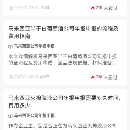
询等核心支出项，并提供优化成本的实操策略，助
2025-11-28 02:23:34
278
人看过
力企业高效完成马来西亚公司年报申报义务。
马来西亚半干白葡萄酒公司年报申报的流程及
费用指南
马来西亚公司年报申报
本文详细解析马来西亚半干白葡萄酒公司年报申报
的全流程及费用构成，涵盖法规依据、材料准备、
线上提交、常见问题应对及后续合规管理等关键环
节。针对企业主及高管关注的时效性、成本控制和
2025-11-28 02:42:27
238
人看过
风险规避提供实操建议，助您高效完成马来西亚公
司年报申报义务。
马来西亚火棉胶液公司年报申报需要多久时间,
费用多少
马来西亚公司年报申报
作为企业主，您是否正在为马来西亚火棉胶液公司