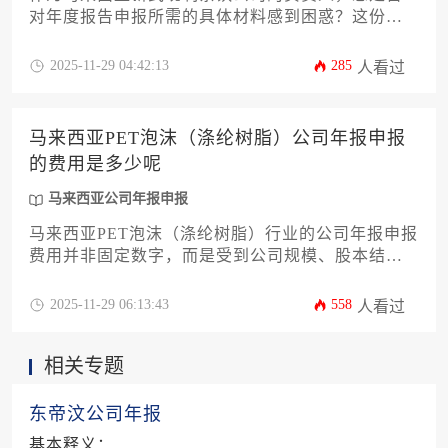
对年度报告申报所需的具体材料感到困惑？这份攻
略将为您提供一份详尽、专业的指南。我们将系统
梳理从基础公司文件、财务报告到特定经营许可等
2025-11-29 04:42:13
285
人看过
十二个关键材料类别，帮助您高效、准确地完成马
来西亚公司年报申报流程，确保企业合规运营，规
避潜在风险。
马来西亚PET泡沫（涤纶树脂）公司年报申报
的费用是多少呢
马来西亚公司年报申报
马来西亚PET泡沫（涤纶树脂）行业的公司年报申报
费用并非固定数字，而是受到公司规模、股本结
构、营业额及是否委托专业服务机构等多重因素影
响的动态区间。本文将系统解析费用的构成要素、
2025-11-29 06:13:43
558
人看过
官方收费标准、合规流程及优化成本的实用策略，
帮助企业主精准预算并高效完成法定申报义务，确
相关专题
保企业在马来西亚公司年报申报框架下稳健运营。
东帝汶公司年报
基本释义：