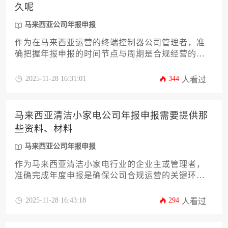
久呢
马来西亚公司年报申报
作为在马来西亚运营的终端控制器公司管理者，准
确把握年报申报的时间节点与周期是合规经营的关
键环节。本文将详细解析马来西亚公司年报申报的
法定截止时间、不同类型公司的申报周期差异、影
2025-11-28 16:31:01
344
人看过
响办理时长的核心因素，并提供一套优化申报流程
的实用策略，帮助企业主高效完成这项年度重要事
务，规避潜在的法律风险。
马来西亚清洁小家电公司年报申报需要提供那
些资料、材料
马来西亚公司年报申报
作为马来西亚清洁小家电行业的企业主或管理者，
准确完成年度申报是确保公司合规运营的关键环
节。本文将系统梳理马来西亚公司年报申报所需的
核心资料清单，涵盖从公司注册信息、财务报表到
2025-11-28 16:43:18
294
人看过
董事股东明细等关键材料。文章旨在为您提供一份
清晰、实用的操作指南，帮助您高效准备并顺利完