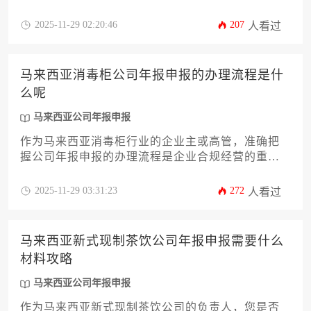
涵盖合规要点、加急处理方案及成本优化策略，助
力企业高效完成马来西亚公司年报申报义务，规避
2025-11-29 02:20:46
207
人看过
合规风险。
马来西亚消毒柜公司年报申报的办理流程是什
么呢
马来西亚公司年报申报
作为马来西亚消毒柜行业的企业主或高管，准确把
握公司年报申报的办理流程是企业合规经营的重要
环节。本文将系统解析从资料准备、平台操作到后
续跟进的全流程，涵盖财务报表编制、董事决议签
2025-11-29 03:31:23
272
人看过
署、线上系统提交等十二个关键环节，并针对行业
特殊性提供实用建议。帮助企业高效完成马来西亚
公司年报申报义务，规避因延误或错误可能引发的
马来西亚新式现制茶饮公司年报申报需要什么
法律风险，确保企业稳健发展。
材料攻略
马来西亚公司年报申报
作为马来西亚新式现制茶饮公司的负责人，您是否