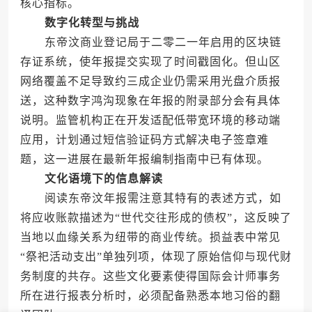
核心指标。
数字化转型与挑战
东帝汶商业登记局于二零二一年启用的区块链
存证系统，使年报提交实现了时间戳固化。但山区
网络覆盖不足导致约三成企业仍需采用光盘介质报
送，这种数字鸿沟现象在年报的附录部分会有具体
说明。监管机构正在开发适配低带宽环境的移动端
应用，计划通过短信验证码方式解决电子签章难
题，这一进展在最新年报编制指南中已有体现。
文化语境下的信息解读
阅读东帝汶年报需注意其特有的表述方式，如
将应收账款描述为“世代交往形成的债权”，这反映了
当地以血缘关系为纽带的商业传统。损益表中常见
“祭祀活动支出”单独列项，体现了原始信仰与现代财
务制度的共存。这些文化要素使得国际会计师事务
所在进行报表分析时，必须配备熟悉本地习俗的翻