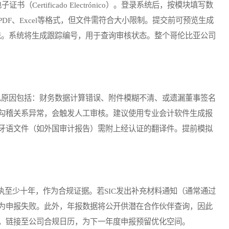
证书（Certificado Electrónico）。登录系统后，按模块填写数
DF、Excel等格式，但文件需符合大小限制。提交前可预览生成
后点击发送。系统将生成跟踪编号，用于查询审核状态。整个哥伦比亚公司
原因包括：财务数据计算错误、附件模糊不清、或遗漏董事签名
勾稽关系异常，会触发人工审核。建议使用专业会计软件生成报
牙语文件（如外国审计报告）需附上经认证的翻译件。提前模拟
少十年，作为合规证据。若SIC发出补充材料通知（通常通过
为申报失败。此外，年报数据将公开供潜在合作伙伴查询，因此
，链接至公司合规日历，为下一年度申报预留优化空间。