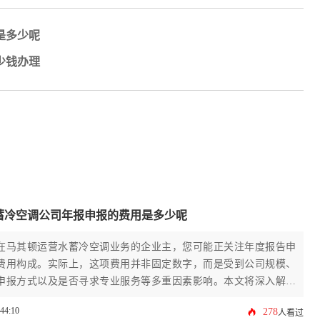
是多少呢
少钱办理
蓄冷空调公司年报申报的费用是多少呢
在马其顿运营水蓄冷空调业务的企业主，您可能正关注年度报告申
费用构成。实际上，这项费用并非固定数字，而是受到公司规模、
申报方式以及是否寻求专业服务等多重因素影响。本文将深入解析
司年报申报的成本细节，从官方规费到潜在服务费，并提供实用的
:44:10
278
人看过
策略，帮助您高效合规地完成这项重要义务，确保企业稳健运营。