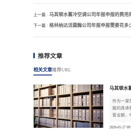
马其顿水蓄冷空调公司年报申报的费用
上一篇 :
格林纳达活菌酶公司年报申报需要花多
下一篇 :
推荐文章
相关文章
推荐URL
马其顿水
作为一家
报的具体
营业额、
马其顿公
2026-01-27 09
成本优化