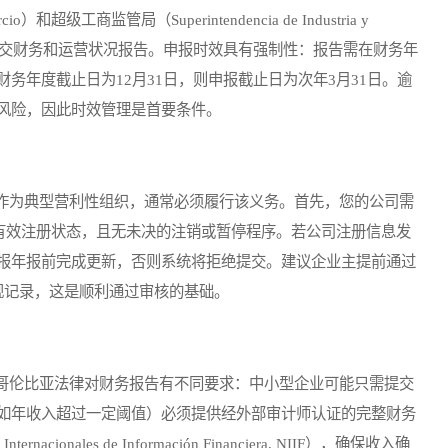
超级工商监管局（Superintendencia de Industria y
须每年提交财务和运营状况报告。申报时效具有强制性：报告需在财务年
务年度截止日为12月31日，则申报截止日为次年3月31日。逾
风险，因此时效管理是首要条件。
为典型营利性组织，通常必须履行该义务。首先，您的公司需
til）保持有效注册状态，且无未决的注销或暂停程序。若公司注册信息发
报年报前完成更新，否则系统将拒绝提交。建议企业主提前通过
规记录，这是顺利通过审核的基础。
伦比亚法律对财务报告有不同要求：中小型企业可能只需提交
如年收入超过一定阈值）必须提供经外部审计师认证的完整财务
onales de Información Financiera, NIIF），确保收入确