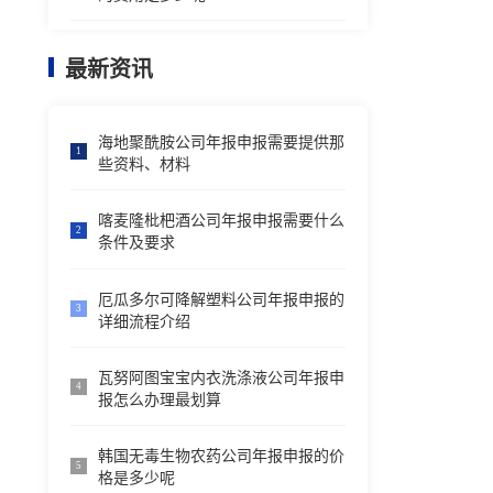
最新资讯
海地聚酰胺公司年报申报需要提供那
1
些资料、材料
喀麦隆枇杷酒公司年报申报需要什么
2
条件及要求
厄瓜多尔可降解塑料公司年报申报的
3
详细流程介绍
瓦努阿图宝宝内衣洗涤液公司年报申
4
报怎么办理最划算
韩国无毒生物农药公司年报申报的价
5
格是多少呢