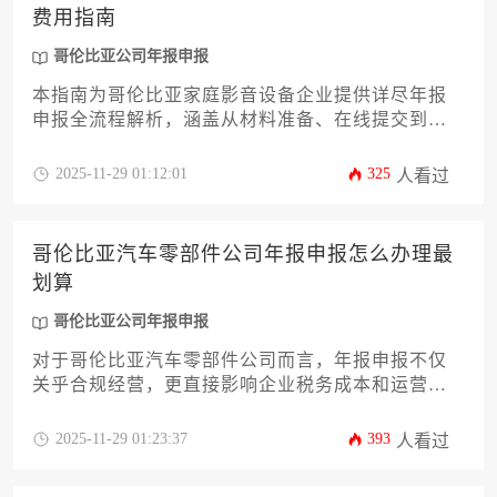
费用指南
哥伦比亚公司年报申报
本指南为哥伦比亚家庭影音设备企业提供详尽年报
申报全流程解析，涵盖从材料准备、在线提交到费
用核算的全方位操作指引。内容结合哥伦比亚商法
及税务条例最新修订，重点解析行业特殊申报要求
2025-11-29 01:12:01
325
人看过
与合规风险防范策略，助力企业高效完成法定义务
并优化合规成本管控。
哥伦比亚汽车零部件公司年报申报怎么办理最
划算
哥伦比亚公司年报申报
对于哥伦比亚汽车零部件公司而言，年报申报不仅
关乎合规经营，更直接影响企业税务成本和运营效
率。本文将从政策解读、成本优化、流程梳理等12
个核心维度，系统阐述如何通过合理规划申报策
2025-11-29 01:23:37
393
人看过
略、利用政策红利及优化财务流程，实现合规前提
下的最大价值回报。帮助企业主在完成哥伦比亚公