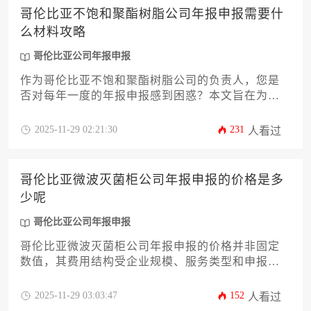
司年报申报时显著降低综合成本。
哥伦比亚不饱和聚酯树脂公司年报申报需要什
么材料攻略
哥伦比亚公司年报申报
作为哥伦比亚不饱和聚酯树脂公司的负责人，您是
否对每年一度的年报申报感到困惑？本文旨在为您
提供一份详尽、实用的材料准备攻略。我们将系统
梳理哥伦比亚公司年报申报所需的核心文件清单，
2025-11-29 02:21:30
231
人看过
从基础的公司注册信息、详尽的财务报表，到行业
特定的环保合规证明等。文章将深入解析每一类材
料的具体要求、准备要点及常见误区，帮助您高
哥伦比亚微波灭菌柜公司年报申报的价格是多
效、准确地完成申报流程，确保企业合规运营，规
少呢
避潜在风险。
哥伦比亚公司年报申报
哥伦比亚微波灭菌柜公司年报申报的价格并非固定
数值，其费用结构受企业规模、服务类型和申报复
杂度三重因素影响。本文将从基础申报费用、附加
服务成本、合规优化方案等12个维度深度解析价格
2025-11-29 03:03:47
152
人看过
体系，帮助企业主精准规划年报预算，实现合规与