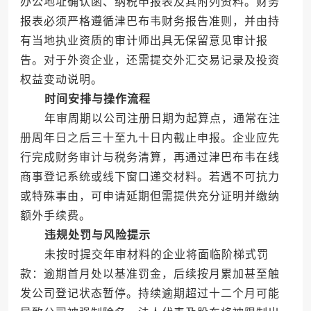
办公地址确认函、纳税申报表及其附列资料。财务
报表必须严格遵循津巴布韦财务报告准则，并由持
有当地执业资质的审计师出具无保留意见审计报
告。对于外资企业，还需提交外汇交易记录及投资
权益变动说明。
时间安排与操作流程
年审周期以公司注册日期为起算点，通常在注
册周年日之后三十至九十日内截止申报。企业应先
行完成财务审计与税务清算，再通过津巴布韦在线
商事登记系统或线下窗口递交材料。若遇不可抗力
或特殊事由，可申请延期但需提供充分证明并缴纳
额外手续费。
违规处罚与风险提示
未按时提交年审材料的企业将面临阶梯式罚
款：逾期首月处以基准罚金，后续按月累加甚至触
发公司登记状态暂停。持续逾期超过十二个月可能