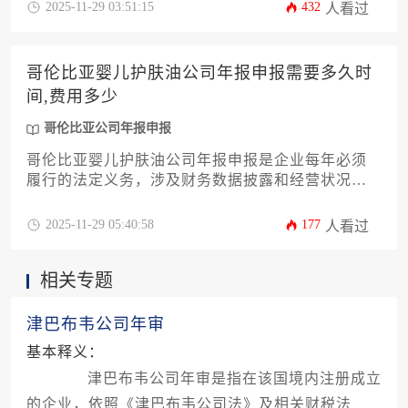
规模、资本结构、申报方式以及是否涉及审计报告
2025-11-29 03:51:15
432
人看过
等多种因素综合影响。本文将深入剖析哥伦比亚公
司年报申报的价格体系，为企业主提供一份详尽实
用的成本分析与申报攻略，帮助您精准规划财务预
哥伦比亚婴儿护肤油公司年报申报需要多久时
算，规避潜在风险。
间,费用多少
哥伦比亚公司年报申报
哥伦比亚婴儿护肤油公司年报申报是企业每年必须
履行的法定义务，涉及财务数据披露和经营状况说
明。申报时间通常需要15至30个工作日，具体取决
于企业规模和数据复杂度；费用方面因代理机构服
2025-11-29 05:40:58
177
人看过
务差异，大致在800至3000美元之间。企业需提前准
备审计报告、税务文件等材料，并关注截止日期避
相关专题
免逾期处罚。
津巴布韦公司年审
基本释义：
津巴布韦公司年审是指在该国境内注册成立
的企业，依照《津巴布韦公司法》及相关财税法