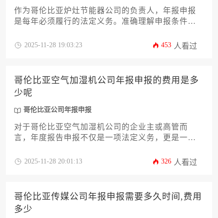
作为哥伦比亚炉灶节能器公司的负责人，年报申报
是每年必须履行的法定义务。准确理解申报条件与
要求，不仅能避免不必要的法律风险，更能体现公
司的规范运营水平。本文将系统解析哥伦比亚公司
2025-11-28 19:03:23
453
人看过
年报申报所需满足的各项条件，包括公司存续状
态、财务数据准备、股东及董事信息更新等核心要
素，并提供一份详尽的实操攻略，助您高效完成申
哥伦比亚空气加湿机公司年报申报的费用是多
报流程，确保企业合规经营。
少呢
哥伦比亚公司年报申报
对于哥伦比亚空气加湿机公司的企业主或高管而
言，年度报告申报不仅是一项法定义务，更是一项
涉及成本规划的管理工作。许多企业管理者在操作
前，最关心的问题便是“哥伦比亚公司年报申报的费
2025-11-28 20:01:13
326
人看过
用是多少呢”。实际上，这个费用并非一个固定数
字，它受到公司股本规模、是否选择代理服务、自
身经营复杂度以及申报及时性等多重因素的综合影
哥伦比亚传媒公司年报申报需要多久时间,费用
响。本文将深入剖析这些成本构成要素，并提供一
多少
份详尽的费用估算与优化攻略，帮助企业精准预