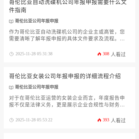
哥伦比亚自动洗碟机公司年报申报需要什么文
件指南
哥伦比亚公司年报申报
作为哥伦比亚自动洗碟机公司的企业主或高管，您
需要清晰了解年报申报的具体文件要求及流程。本
文将详细解析从基础材料到财务报告、税务证明等
12项核心内容，帮助您高效完成申报工作，确保企
2025-11-28 05:31:38
308
人看过
业合规运营并规避潜在风险。
哥伦比亚女装公司年报申报的详细流程介绍
哥伦比亚公司年报申报
对于在哥伦比亚运营的女装企业而言，年度报告申
报不仅是法律义务，更是展示企业合规性与财务健
康的关键环节。本文将系统性地解析从前期准备、
数据收集到在线提交与后续跟进的完整流程，帮助
2025-11-28 05:53:22
393
人看过
企业主高效完成这项重要的法定义务，确保公司在
当地市场的稳健运营。