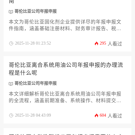
南
哥伦比亚公司年报申报
本文为哥伦比亚固化剂企业提供详尽的年报申报文
件指南，涵盖基础注册材料、财务审计报告、税务
合规证明等12类核心文件要求，结合哥伦比亚商业
监管局（Superintendencia de Sociedades）最新申报
2025-11-28 01:23:52
295
人看过
规范，帮助企业高效完成年度合规申报。文章深度
解析文件准备逻辑与常见规避方案，助力企业主降
低申报风险。
哥伦比亚离合系统用油公司年报申报的办理流
程是什么呢
哥伦比亚公司年报申报
本文详细解析哥伦比亚离合系统用油公司年报申报
的全流程，涵盖前期准备、系统操作、材料提交及
后续跟进等关键环节。针对企业主及高管关心的合
规要点与常见风险，提供实用策略和专业建议，助
2025-11-28 04:43:09
604
人看过
力企业高效完成哥伦比亚公司年报申报义务，确保
合规经营。