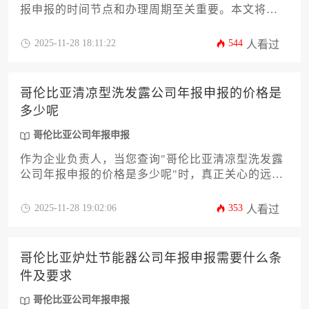
报申报的时间节点和办理周期至关重要。本文将从
法规依据、申报流程、材料准备、时间规划等12个
核心维度，深度解析年报申报全流程。您将了解到
2025-11-28 18:11:22
544
人看过
如何避开常见误区，高效完成这项法定义务，确保
企业合规经营。本文针对哥伦比亚公司年报申报的
实际需求，提供一套完整实用的操作指南。
哥伦比亚清凉型洗发露公司年报申报的价格是
多少呢
哥伦比亚公司年报申报
作为企业负责人，当您查询"哥伦比亚清凉型洗发露
公司年报申报的价格是多少呢"时，真正关心的远不
止一个简单的数字。本文将深入解析哥伦比亚公司
年报申报的完整成本构成，涵盖政府规费、代理服
2025-11-28 19:02:06
353
人看过
务、材料准备等隐藏环节。我们将从零开始，拆解
年报流程的十二个关键成本节点，帮助您精准预
算，避免因信息不对称导致的额外开支。无论企业
哥伦比亚炉灶节能器公司年报申报需要什么条
处于哪个发展阶段，这份攻略都将成为您控制合规
件及要求
成本、优化财务决策的实用指南。
哥伦比亚公司年报申报