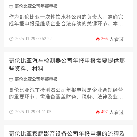
哥伦比亚公司年报申报
作为哥伦比亚一次性饮水杯公司的负责人，准确完
成年报申报是维系企业合法存续的关键环节。本文
将系统阐述申报所需满足的各项法定条件与具体要
求，涵盖从基础资质审核、财务状况披露到税务合
2025-11-29 00:52:22
266
人看过
规证明等核心流程。文章旨在为企业主提供一份清
晰、实用的操作指南，助力您高效完成哥伦比亚公
司年报申报，规避潜在的行政风险。
哥伦比亚汽车检测器公司年报申报需要提供那
些资料、材料
哥伦比亚公司年报申报
哥伦比亚汽车检测器公司年报申报是企业合规经营
的重要环节，需准备涵盖财务、税务、法律及业务
等多维度资料。本文系统梳理了申报所需的12类核
心材料及申报要点，帮助企业高效完成合规申报，
2025-11-29 01:11:05
497
人看过
规避潜在风险。
哥伦比亚家庭影音设备公司年报申报的流程及