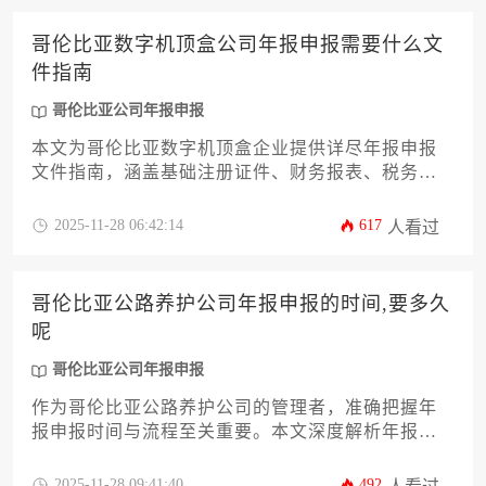
企业合法运营，更是维护市场信誉的基石。顺利推
进哥伦比亚公司年报申报工作，需要系统性的准备
哥伦比亚数字机顶盒公司年报申报需要什么文
和严谨的执行。
件指南
哥伦比亚公司年报申报
本文为哥伦比亚数字机顶盒企业提供详尽年报申报
文件指南，涵盖基础注册证件、财务报表、税务证
明等12类核心材料，解析申报流程关键节点与常见
风险防范措施，助力企业高效完成法定义务。针对
2025-11-28 06:42:14
617
人看过
哥伦比亚公司年报申报需求，提供系统化合规解决
方案。
哥伦比亚公路养护公司年报申报的时间,要多久
呢
哥伦比亚公司年报申报
作为哥伦比亚公路养护公司的管理者，准确把握年
报申报时间与流程至关重要。本文深度解析年报提
交的具体时段、耗时规律及常见风险，提供系统化
申报策略。帮助企业高效完成哥伦比亚公司年报申
2025-11-28 09:41:40
492