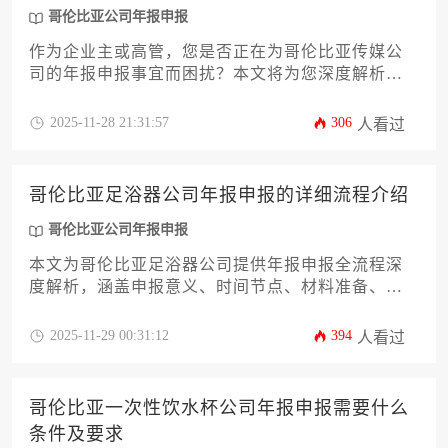
算，高效合规地完成这项重要工作。
哥伦比亚公司年报申报
作为企业主或高管，您是否正在为哥伦比亚传媒公
司的年报申报事宜而困扰？本文将为您深度解析年
报申报的全流程，从前期材料准备、官方申报时
限、常见费用构成，到影响办理周期的关键因素和
2025-11-28 21:31:57
306
人看过
高效申报的实用策略。无论您是初次办理还是希望
优化现有流程，这份关于哥伦比亚公司年报申报的
详尽指南都将提供专业、可操作的解决方案，助您
哥伦比亚足浴器公司年报申报的详细流程介绍
规避风险，确保企业合规运营。
哥伦比亚公司年报申报
本文为哥伦比亚足浴器公司提供年报申报全流程深
度解析，涵盖申报意义、时间节点、材料准备、系
统操作、常见问题及合规建议等关键环节，助力企
业高效完成哥伦比亚公司年报申报义务，规避经营
2025-11-29 00:31:12
394
人看过
风险，提升企业信用价值。
哥伦比亚一次性饮水杯公司年报申报需要什么
条件及要求