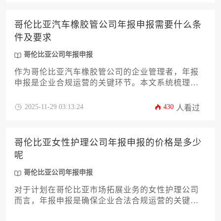
成本的最优平衡。
哥伦比亚汽车橡胶管公司年报申报需要什么条
件及要求
哥伦比亚公司年报申报
作为哥伦比亚汽车橡胶管公司的企业管理者，年报
申报是企业合规运营的关键环节。本文系统梳理了
申报所需满足的资质条件、财务规范、材料清单及
时间节点，并针对行业特殊性提出实操建议。掌握
2025-11-29 03:13:24
430
人看过
这些要点可帮助企业高效完成哥伦比亚公司年报申
报，规避法律风险，维护商业信誉。
哥伦比亚女性护理公司年报申报的价格是多少
呢
哥伦比亚公司年报申报
对于计划在哥伦比亚市场拓展业务的女性护理公司
而言，年报申报是确保企业合法合规运营的关键环
节。其费用构成并非单一固定数值，而是受到企业