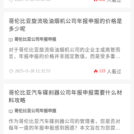
人看过
报义务，规避合规隐患，提升企业运营效率。
哥伦比亚旋流吸油烟机公司年报申报的价格是
多少呢
哥伦比亚公司年报申报
对于哥伦比亚旋流吸油烟机公司的企业主或高管而
言，年报申报的价格并非固定数值，而是受多重因
素影响的动态区间。本文将从政策框架、服务类
型、附加成本及合规策略等维度，深度解析报价构
2025-11-28 12:32:55
133
人看过
成机制，助您精准规划年报预算并高效完成哥伦比
亚公司年报申报流程。
哥伦比亚汽车碟刹器公司年报申报需要什么材
料攻略
哥伦比亚公司年报申报
作为哥伦比亚汽车碟刹器公司的管理者，您是否对
每年一度的年报申报感到困惑？本文旨在为您提供