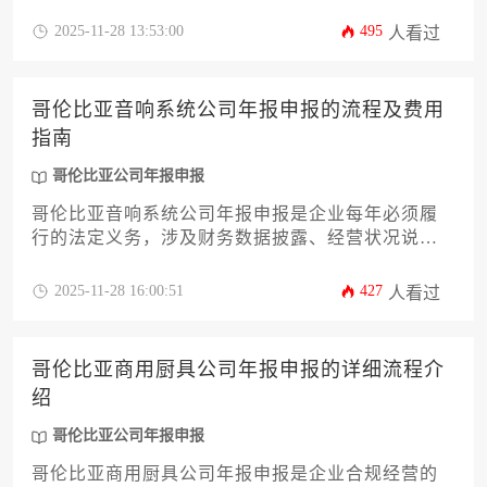
一份详尽、实用的材料准备攻略。我们将系统梳理
从基础公司文件到财务报告、从税务证明到董事会
2025-11-28 13:53:00
495
人看过
决议等十余项核心材料的准备要点与常见误区。通
过本指南，您将清晰掌握整个申报流程的关键节
点，有效规避因材料不全或格式错误导致的延误风
哥伦比亚音响系统公司年报申报的流程及费用
险，确保您的公司顺利完成哥伦比亚公司年报申报
指南
的合规义务。
哥伦比亚公司年报申报
哥伦比亚音响系统公司年报申报是企业每年必须履
行的法定义务，涉及财务数据披露、经营状况说明
及合规性审查。本文详细解析申报流程的12个关键
环节，涵盖时间节点、材料准备、线上提交及费用
2025-11-28 16:00:51
427
人看过
构成，帮助企业高效完成申报，避免合规风险。
哥伦比亚商用厨具公司年报申报的详细流程介
绍
哥伦比亚公司年报申报
哥伦比亚商用厨具公司年报申报是企业合规经营的