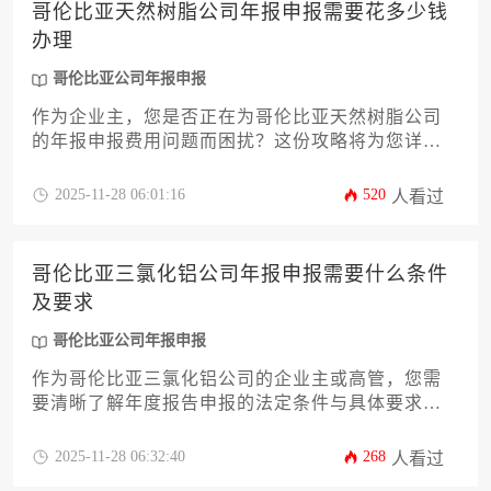
哥伦比亚天然树脂公司年报申报需要花多少钱
办理
哥伦比亚公司年报申报
作为企业主，您是否正在为哥伦比亚天然树脂公司
的年报申报费用问题而困扰？这份攻略将为您详细
拆解从官方规费到专业服务费的全套成本构成。我
们将深入分析影响总花费的关键因素，例如公司规
2025-11-28 06:01:16
520
人看过
模、业务复杂度和申报方式选择，并提供切实可行
的成本优化策略。无论您计划自主办理还是委托专
业机构，本文都将助您清晰规划预算，确保哥伦比
哥伦比亚三氯化铝公司年报申报需要什么条件
亚公司年报申报工作高效、合规且经济。
及要求
哥伦比亚公司年报申报
作为哥伦比亚三氯化铝公司的企业主或高管，您需
要清晰了解年度报告申报的法定条件与具体要求。
本文将深入解析从基础资格、财务数据规范到环境
合规证明等十二个核心环节，助您高效完成这项关
2025-11-28 06:32:40
268
人看过
键的法定义务。理解并遵循这些规定，不仅能确保