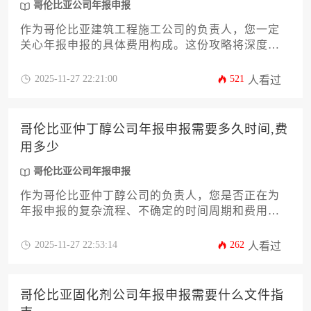
哥伦比亚公司年报申报
作为哥伦比亚建筑工程施工公司的负责人，您一定
关心年报申报的具体费用构成。这份攻略将深度解
析影响年报申报成本的12个关键因素，从政府规
费、会计审计、法律咨询到公司规模与业务复杂度
2025-11-27 22:21:00
521
人看过
等内部变量。我们将提供实用的成本控制策略与合
规建议，助您精准规划预算，高效完成哥伦比亚公
司年报申报义务，规避潜在风险。
哥伦比亚仲丁醇公司年报申报需要多久时间,费
用多少
哥伦比亚公司年报申报
作为哥伦比亚仲丁醇公司的负责人，您是否正在为
年报申报的复杂流程、不确定的时间周期和费用构
成而困扰？本文将为您提供一份详尽的攻略，深入
剖析哥伦比亚公司年报申报的全过程。我们将系统
2025-11-27 22:53:14
262
人看过
性地解答从时间规划、费用预算到操作步骤等一系
列核心问题，帮助企业主和高管清晰掌握申报要
点，规避潜在风险，确保合规高效地完成这项重要
哥伦比亚固化剂公司年报申报需要什么文件指
的法定义务。