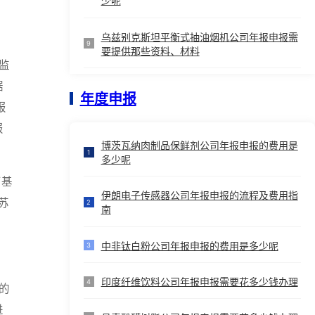
少呢
乌兹别克斯坦平衡式抽油烟机公司年报申报需
9
要提供那些资料、材料
监
据
年度申报
报
报
博茨瓦纳肉制品保鲜剂公司年报申报的费用是
1
多少呢
了基
伊朗电子传感器公司年报申报的流程及费用指
苏
2
南
中非钛白粉公司年报申报的费用是多少呢
3
印度纤维饮料公司年报申报需要花多少钱办理
4
的
进