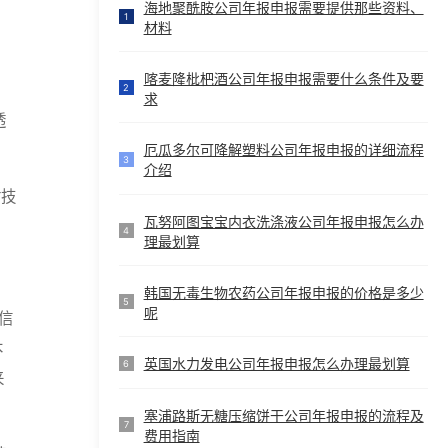
海地聚酰胺公司年报申报需要提供那些资料、
1
材料
喀麦隆枇杷酒公司年报申报需要什么条件及要
2
求
透
厄瓜多尔可降解塑料公司年报申报的详细流程
3
介绍
付技
瓦努阿图宝宝内衣洗涤液公司年报申报怎么办
4
理最划算
韩国无毒生物农药公司年报申报的价格是多少
5
呢
信
本
英国水力发电公司年报申报怎么办理最划算
6
来
塞浦路斯无糖压缩饼干公司年报申报的流程及
7
费用指南