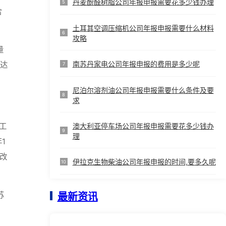
丹麦酚醛树脂公司年报申报需要花多少钱办理
5
含
土耳其空调压缩机公司年报申报需要什么材料
6
攻略
量
南苏丹家电公司年报申报的费用是多少呢
本达
7
尼泊尔溶剂油公司年报申报需要什么条件及要
8
求
澳大利亚停车场公司年报申报需要花多少钱办
工
9
理
1
改
伊拉克生物柴油公司年报申报的时间,要多久呢
10
苏
最新资讯