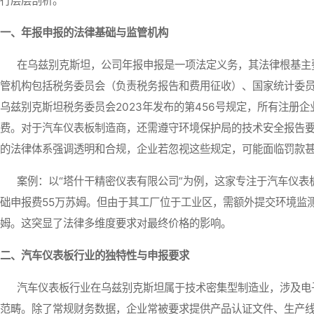
行层层剖析。
一、年报申报的法律基础与监管机构
在乌兹别克斯坦，公司年报申报是一项法定义务，其法律根基主要
管机构包括税务委员会（负责税务报告和费用征收）、国家统计委
乌兹别克斯坦税务委员会2023年发布的第456号规定，所有注册
费。对于汽车仪表板制造商，还需遵守环境保护局的技术安全报告
的法律体系强调透明和合规，企业若忽视这些规定，可能面临罚款
案例：以“塔什干精密仪表有限公司”为例，这家专注于汽车仪表板
础申报费55万苏姆。但由于其工厂位于工业区，需额外提交环境监测
姆。这突显了法律多维度要求对最终价格的影响。
二、汽车仪表板行业的独特性与申报要求
汽车仪表板行业在乌兹别克斯坦属于技术密集型制造业，涉及电子
范畴。除了常规财务数据，企业常被要求提供产品认证文件、生产