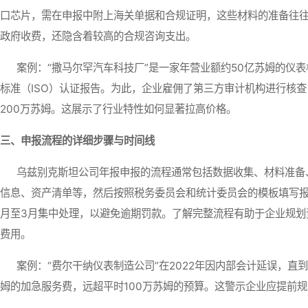
口芯片，需在申报中附上海关单据和合规证明，这些材料的准备往
政府收费，还隐含着较高的合规咨询支出。
案例：“撒马尔罕汽车科技厂”是一家年营业额约50亿苏姆的仪表
标准（ISO）认证报告。为此，企业雇佣了第三方审计机构进行核查
200万苏姆。这展示了行业特性如何显著拉高价格。
三、申报流程的详细步骤与时间线
乌兹别克斯坦公司年报申报的流程通常包括数据收集、材料准备、
信息、资产清单等，然后按照税务委员会和统计委员会的模板填写报
月至3月集中处理，以避免逾期罚款。了解完整流程有助于企业规划
费用。
案例：“费尔干纳仪表制造公司”在2022年因内部会计延误，直到
姆的加急服务费，远超平时100万苏姆的预算。这警示企业应提前