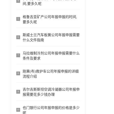
4
间,要多久呢
格鲁吉亚矿产公司年报申报的时间,
5
要多久呢
斯威士兰汽车板簧公司年报申报需要
6
什么文件指南
马拉维制冷剂公司年报申报需要什么
7
条件及要求
刚果(布)救护车公司年报申报的详细
8
流程介绍
吉尔吉斯斯坦空调冷凝器公司年报申
9
报需要花多少钱办理
也门银行公司年报申报的价格是多少
10
呢