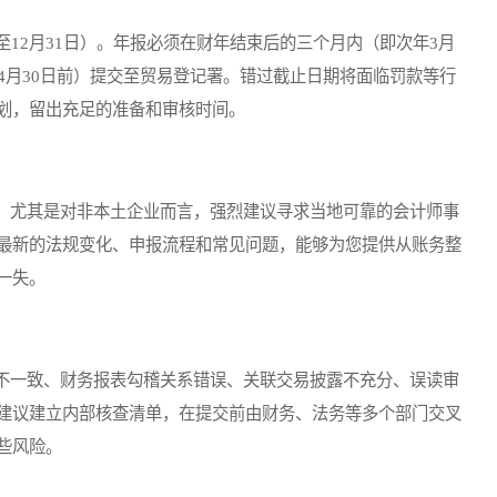
12月31日）。年报必须在财年结束后的三个月内（即次年3月
4月30日前）提交至贸易登记署。错过截止日期将面临罚款等行
划，留出充足的准备和审核时间。
尤其是对非本土企业而言，强烈建议寻求当地可靠的会计师事
最新的法规变化、申报流程和常见问题，能够为您提供从账务整
一失。
一致、财务报表勾稽关系错误、关联交易披露不充分、误读审
建议建立内部核查清单，在提交前由财务、法务等多个部门交叉
些风险。