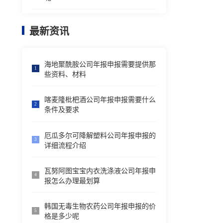
最新资讯
海地聚酰胺公司年报申报需要提供那
1
些资料、材料
喀麦隆枇杷酒公司年报申报需要什么
2
条件及要求
厄瓜多尔可降解塑料公司年报申报的
3
详细流程介绍
瓦努阿图宝宝内衣洗涤液公司年报申
4
报怎么办理最划算
韩国无毒生物农药公司年报申报的价
5
格是多少呢