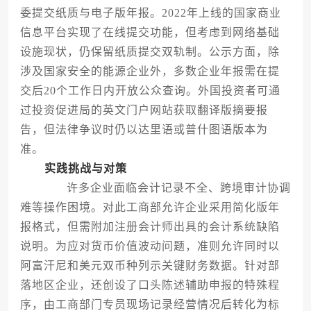
委提交纸质与电子版年报。2022年上线的国家商业
信息平台实现了在线提交功能，但考虑到网络基础
设施现状，仍保留纸质提交双轨制。公示方面，除
涉及国家安全的能源企业外，多数企业年报需在提
交后20个工作日内开放公众查询。外国投资者可通
过投资促进局的英文门户网站获取翻译版摘要报
告，但法律争议时仍以达里语或普什图语版本为
准。
实践挑战与对策
许多企业面临会计记录不全、跨境审计协调
难等操作困境。对此工商部允许企业采用简化版年
报格式，但需附加注册会计师出具的会计系统缺陷
说明。为应对货币价值波动问题，准则允许同时以
阿富汗尼和美元双币种列示关键财务数据。针对部
落地区企业，还创设了口头陈述辅助申报的特殊程
序，由工商部门专员现场记录经营情况后转化为标