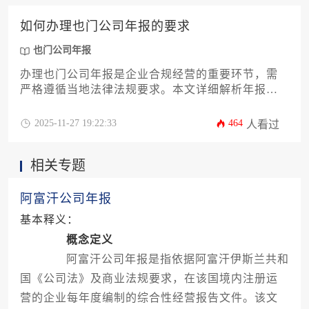
如何办理也门公司年报的要求
也门公司年报
办理也门公司年报是企业合规经营的重要环节，需
严格遵循当地法律法规要求。本文详细解析年报办
理的具体流程、材料准备、时间节点及注意事项，
帮助企业主高效完成申报工作，避免因延误或疏漏
2025-11-27 19:22:33
464
人看过
导致处罚风险。
相关专题
阿富汗公司年报
基本释义：
概念定义
阿富汗公司年报是指依据阿富汗伊斯兰共和
国《公司法》及商业法规要求，在该国境内注册运
营的企业每年度编制的综合性经营报告文件。该文