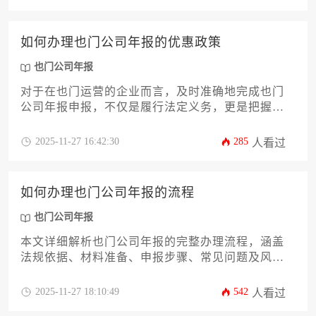
化策略及合规要点，帮助企业高效完成年报申报。
如何办理也门公司年报的优惠政策
也门公司年报
对于在也门运营的企业而言，及时准确地完成也门
公司年报申报，不仅是履行法定义务，更是把握潜
在财务优惠的关键环节。本文将深入解析也门政府
为鼓励企业合规申报而设立的各类优惠政策，系统
2025-11-27 16:42:30
285
人看过
梳理从资格预审、材料准备到正式提交的完整流
程，并提供一系列实用策略，旨在帮助企业主及高
管最大化降低合规成本，提升运营效益。
如何办理也门公司年报的流程
也门公司年报
本文详细解析也门公司年报的完整办理流程，涵盖
法规依据、材料准备、申报步骤、常见问题及风险
规避策略。旨在帮助企业主和高管系统掌握合规申
报要点，避免因操作失误导致行政处罚或经营受
2025-11-27 18:10:49
542
人看过
限，确保企业海外运营的合法性与连续性。