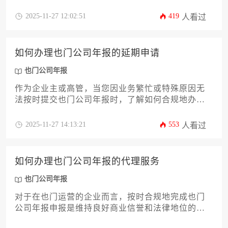
等环节。本文将系统解答办理过程中的常见问题，
包括材料准备、逾期处理、合规要求及风险防范，
2025-11-27 12:02:51
419
人看过
帮助企业高效完成申报，避免法律风险。
如何办理也门公司年报的延期申请
也门公司年报
作为企业主或高管，当您因业务繁忙或特殊原因无
法按时提交也门公司年报时，了解如何合规地办理
延期申请至关重要。本文将为您提供一份详尽、实
用的攻略，深入剖析延期申请的全流程，包括适用
2025-11-27 14:13:21
553
人看过
情形、申请时限、所需材料、具体操作步骤以及可
能遇到的风险与应对策略。掌握这些关键信息，不
仅能帮助您避免因逾期而产生的罚款和信誉损失，
如何办理也门公司年报的代理服务
更能确保公司在也门的合法经营地位，为企业的长
远发展保驾护航。
也门公司年报
对于在也门运营的企业而言，按时合规地完成也门
公司年报申报是维持良好商业信誉和法律地位的关
键环节。然而，其繁琐的流程、严格的要求以及语