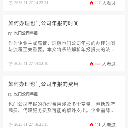
言文化差异，往往给企业主带来巨大挑战。本文将
2025-11-27 14:22:24
227
人看过
系统性地阐述如何通过专业的代理服务高效办理此
项业务，从核心价值剖析、服务商筛选标准到具体
办理流程与风险规避策略，为您提供一份详尽的行
如何办理也门公司年报的时间
动指南，确保您的企业顺利通过年度审查，专注核
心业务发展。
也门公司年报
作为企业主或高管，理解也门公司年报的办理时间
与流程至关重要。本文将系统解析年报提交的法定
周期、材料准备要点、常见风险及应对策略，帮助
企业高效完成合规义务。通过12个关键环节的深度
2025-11-27 14:52:10
523
人看过
剖析，为您提供切实可行的操作指南。
如何办理也门公司年报的费用
也门公司年报
也门公司年报的办理费用涉及多个变量，包括政府
规费、代理服务费及可能的额外支出。企业需综合
考虑公司规模、业务性质和办理渠道等因素，才能
准确估算总体成本。本文将详细解析费用构成、优
2025-11-27 16:21:11
441
人看过