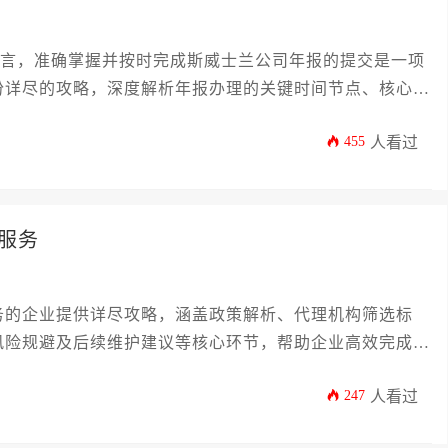
企业而言，准确掌握并按时完成斯威士兰公司年报的提交是一项
份详尽的攻略，深度解析年报办理的关键时间节点、核心步
险。文章旨在帮助企业主和高管系统性地规划相关工作，确
455
人看过
和经济损失，是您管理斯威士兰公司事务的实用指南。
服务
务的企业提供详尽攻略，涵盖政策解析、代理机构筛选标
风险规避及后续维护建议等核心环节，帮助企业高效完成年
247
人看过