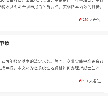
策办理全流程，涵盖政策依据、申请条件、材料准备、申报
握税收减免与合规申报的关键要点，实现降本增效的目标。
259
人看过
申请
交公司年报是基本的法定义务。然而，商业实践中难免会遇
完成申报。本文将为您系统性地解析如何办理斯威士兰公司
由、申请流程的关键步骤、所需准备的核心文件、潜在的费
494
人看过
在为企业主或高管提供一份切实可行的操作指南，助您合