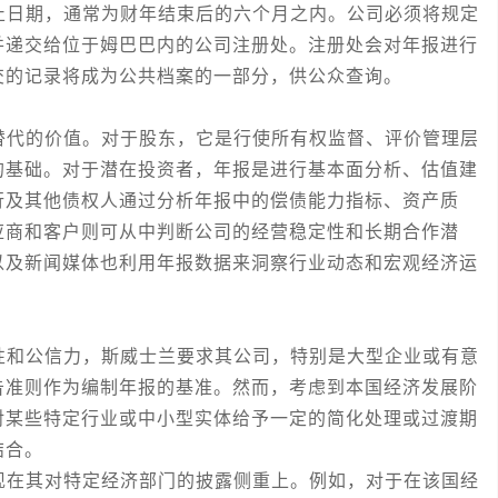
日期，通常为财年结束后的六个月之内。公司必须将规定
并递交给位于姆巴巴内的公司注册处。注册处会对年报进行
交的记录将成为公共档案的一部分，供公众查询。
代的价值。对于股东，它是行使所有权监督、评价管理层
的基础。对于潜在投资者，年报是进行基本面分析、估值建
行及其他债权人通过分析年报中的偿债能力指标、资产质
应商和客户则可从中判断公司的经营稳定性和长期合作潜
以及新闻媒体也利用年报数据来洞察行业动态和宏观经济运
和公信力，斯威士兰要求其公司，特别是大型企业或有意
告准则作为编制年报的基准。然而，考虑到本国经济发展阶
对某些特定行业或中小型实体给予一定的简化处理或过渡期
结合。
在其对特定经济部门的披露侧重上。例如，对于在该国经