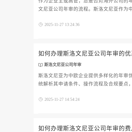
作为企业主或高管，您是否对海外公司的
文尼亚公司年审的流程。斯洛文尼亚作为
从年审的法律依据、核心材料准备、具体
2025-11-27 13:24:36
动指南，帮助您高效完成这项法定义务，
如何办理斯洛文尼亚公司年审的优
斯洛文尼亚公司年审
斯洛文尼亚为中欧企业提供多样化的年审
统解析其申请条件、操作流程及合规要点
提升企业年度审查效率与经济效益。
2025-11-27 14:54:24
如何办理斯洛文尼亚公司年审的费