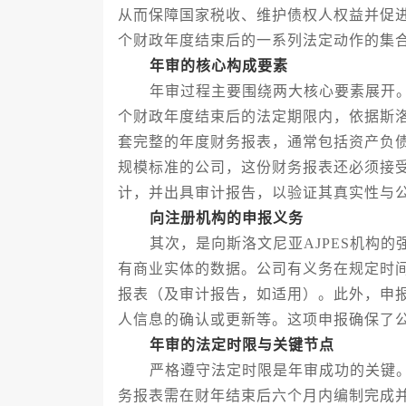
从而保障国家税收、维护债权人权益并促
个财政年度结束后的一系列法定动作的集
年审的核心构成要素
年审过程主要围绕两大核心要素展开。
个财政年度结束后的法定期限内，依据斯
套完整的年度财务报表，通常包括资产负
规模标准的公司，这份财务报表还必须接
计，并出具审计报告，以验证其真实性与
向注册机构的申报义务
其次，是向斯洛文尼亚AJPES机构的强
有商业实体的数据。公司有义务在规定时
报表（及审计报告，如适用）。此外，申
人信息的确认或更新等。这项申报确保了
年审的法定时限与关键节点
严格遵守法定时限是年审成功的关键。
务报表需在财年结束后六个月内编制完成