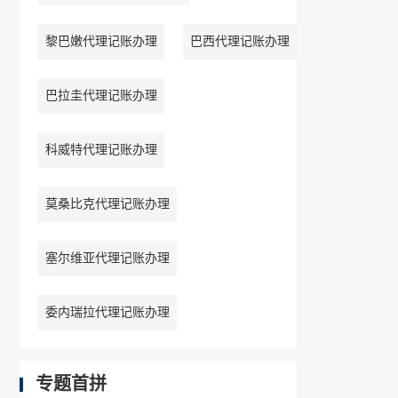
黎巴嫩代理记账办理
巴西代理记账办理
巴拉圭代理记账办理
科威特代理记账办理
莫桑比克代理记账办理
塞尔维亚代理记账办理
委内瑞拉代理记账办理
专题首拼