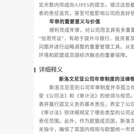
定天数内完成向AJPES的提交。错过这
表的责任追究，甚至可能影响公司的良好
年审的重要意义与价值
顺利完成年审，对公司而言具有多重重
“信用凭证”，有助于提升与银行、投资者
问题并进行战略调整的重要管理工具。从
环境和欧盟成员国经济融合的重要保障。
详细释义
斯洛文尼亚公司年审制度的法律
斯洛文尼亚的公司年审制度并非孤立存
受《公司法》和《审计法》的统领与规范
表并履行提交义务的基本责任，界定了公
《审计法》则详细规定了哪些类型的公司
责任范围。此外，作为欧盟成员国，斯洛
关指令，确保了其国内规则与欧盟统一市