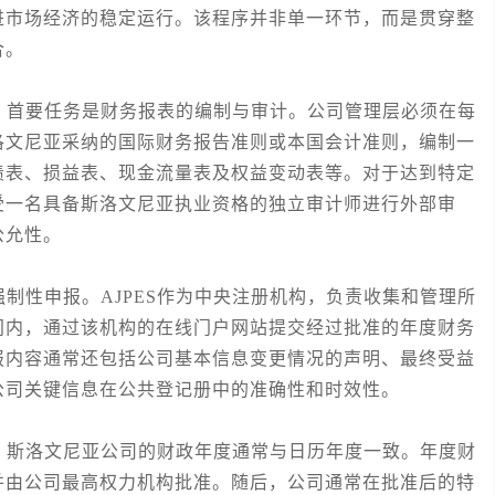
进市场经济的稳定运行。该程序并非单一环节，而是贯穿整
合。
首要任务是财务报表的编制与审计。公司管理层必须在每
洛文尼亚采纳的国际财务报告准则或本国会计准则，编制一
债表、损益表、现金流量表及权益变动表等。对于达到特定
受一名具备斯洛文尼亚执业资格的独立审计师进行外部审
公允性。
制性申报。AJPES作为中央注册机构，负责收集和管理所
间内，通过该机构的在线门户网站提交经过批准的年度财务
报内容通常还包括公司基本信息变更情况的声明、最终受益
公司关键信息在公共登记册中的准确性和时效性。
斯洛文尼亚公司的财政年度通常与日历年度一致。年度财
并由公司最高权力机构批准。随后，公司通常在批准后的特