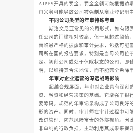
AJPES开具的罚金，罚金金额可能根据
审义务可能导致公司被强制从商业登记册
不同公司类型的年审特殊考量
斯洛文尼亚常见的公司形式，如有限责
任公司的门槛相对较高，但一旦超过阈值
面临最严格的披露和审计要求，包括可能
司所在国的报告要求，特别是当母公司位
定。初创公司或处于休眠状态的公司，即
明，以维持其合法地位，而不能完全免除
年审对企业运营的深远战略影响
超越合规层面，年审对企业具有深刻的
资、融资和经营决策的基础。它增强了银
要筹码。规范的年审记录构成了公司良好
形的资产。同时，审计师在审计过程中可
改进管理、防范风险宝贵的外部视角。因
非单纯的行政负担，主动利用其成果来提