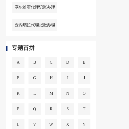
塞尔维亚代理记账办理
委内瑞拉代理记账办理
专题首拼
A
B
C
D
E
F
G
H
I
J
K
L
M
N
O
P
Q
R
S
T
U
V
W
X
Y