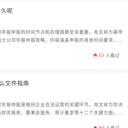
多久呢
握年报申报的时间节点和办理周期至关重要。本文将为美甲
瑞士公司年报申报攻略，内容涵盖申报的具体时间要求、所
的实用技巧。通过系统了解整个流程，企业可以避免因申报
321
人看过
司合规运营。
么文件指南
成年报申报是维持企业合法运营的关键环节。本文将为您详
盖财务报表、董事会报告、审计要求等十二个关键方面。文
地法规的办理指南，帮助您高效完成这项重要的法定义务，
303