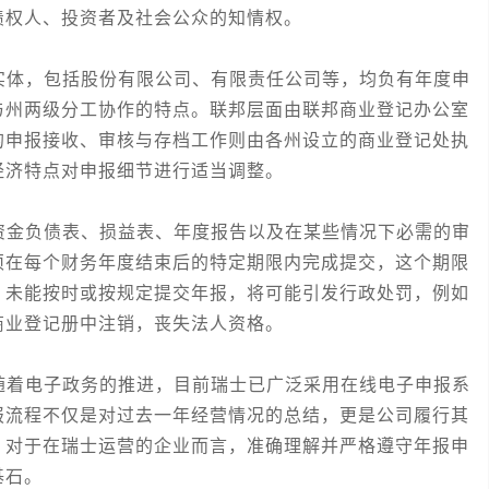
债权人、投资者及社会公众的知情权。
体，包括股份有限公司、有限责任公司等，均负有年度申
与州两级分工协作的特点。联邦层面由联邦商业登记办公室
的申报接收、审核与存档工作则由各州设立的商业登记处执
经济特点对申报细节进行适当调整。
金负债表、损益表、年度报告以及在某些情况下必需的审
须在每个财务年度结束后的特定期限内完成提交，这个期限
。未能按时或按规定提交年报，将可能引发行政处罚，例如
商业登记册中注销，丧失法人资格。
着电子政务的推进，目前瑞士已广泛采用在线电子申报系
报流程不仅是对过去一年经营情况的总结，更是公司履行其
。对于在瑞士运营的企业而言，准确理解并严格遵守年报申
基石。