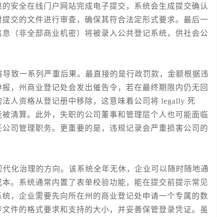
供的安全在线门户网站完成电子提交，系统会生成提交确认
对提交的文件进行审查，确保其符合法定形式要求。最后一
信息（非全部商业机密）将被录入公共登记系统，供社会公
导致一系列严重后果。最直接的是行政罚款，金额根据违
申报，州商业登记处会发出催告令，若在最终期限内仍无回
资格从登记册中移除，这意味着公司将 legally 死
能被清算。此外，失职的公司董事和管理层个人也可能面临
任公司管理职务。更重要的是，违规记录会严重损害公司的
。
代化治理的方向。该系统全年无休，企业可以随时随地通
成本。系统通常内置了表单校验功能，能在提交前提示常见
系统，企业需要先向所在州的商业登记处申请一个专属的数
传文件的格式要求和支持的大小，并妥善保管登录凭证。虽