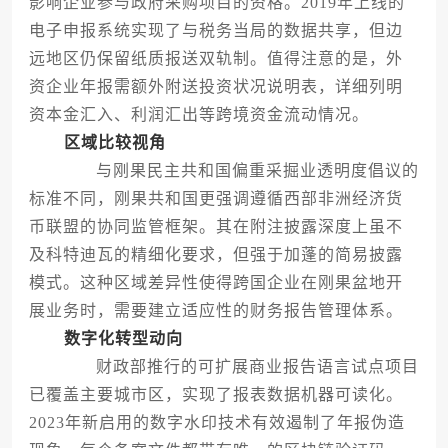
影响企业参与政府采购项目的资格。2019年上线的
电子申报系统实现了与税务当局的数据共享，但边
远地区仍保留纸质报送双轨制。值得注意的是，外
资企业年报需额外附送投资状况说明表，详细列明
资本金汇入、利润汇出等跨境资金流动情况。
区域比较视角
与刚果民主共和国偏重采掘业透明度倡议的
标准不同，刚果共和国更强调遵循西部非洲经济货
币联盟的协同监管框架。其在附注披露深度上虽不
及科特迪瓦的精细化要求，但强于加蓬的简易披露
模式。这种区域差异性使得跨国企业在刚果盆地开
展业务时，需要建立适应性的财务报告管理体系。
数字化转型动向
财政部推行的可扩展商业报告语言试点项目
已覆盖主要城市区，实现了报表数据机器可读化。
2023年新启用的数字水印技术有效遏制了年报伪造