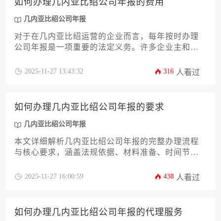
如何办理几内亚比绍公司年报的费用
业合规经营，更能有效优化税务支出，提升在几内
亚比绍市场的竞争力。
几内亚比绍公司年报
对于在几内亚比绍运营的企业而言，每年按时办理
公司年报是一项重要的法定义务。许多企业主和高
管最为关切的问题，便是办理几内亚比绍公司年报
的费用构成及其优化策略。本文将深入剖析年报费
2025-11-27 13:43:32
316
人看过
用的具体组成部分，从政府规费、专业服务费到潜
在的额外支出，并提供一套详尽的办理流程与成本
控制方案，旨在帮助企业清晰规划预算，高效合规
如何办理几内亚比绍公司年报的要求
地完成年度申报，规避因延误或疏漏而产生的罚款
风险。
几内亚比绍公司年报
本文详细解析几内亚比绍公司年报的完整办理流程
与核心要求，涵盖法规依据、材料准备、时间节点
及常见风险应对策略，助力企业主高效完成合规申
报，避免因延误或疏漏导致的法律处罚，确保海外
2025-11-27 16:00:59
438
人看过
业务稳健运营。
如何办理几内亚比绍公司年报的代理服务