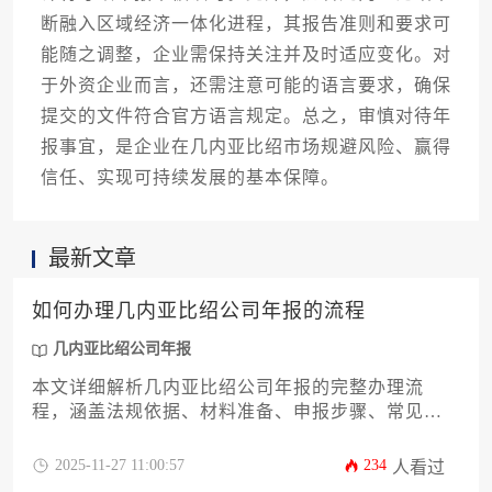
断融入区域经济一体化进程，其报告准则和要求可
能随之调整，企业需保持关注并及时适应变化。对
于外资企业而言，还需注意可能的语言要求，确保
提交的文件符合官方语言规定。总之，审慎对待年
报事宜，是企业在几内亚比绍市场规避风险、赢得
信任、实现可持续发展的基本保障。
最新文章
如何办理几内亚比绍公司年报的流程
几内亚比绍公司年报
本文详细解析几内亚比绍公司年报的完整办理流
程，涵盖法规依据、材料准备、申报步骤、常见问
题及风险规避策略。针对企业主和高管的实际需
求，提供系统化操作指南和合规建议，帮助企业高
2025-11-27 11:00:57
234
人看过
效完成年度合规义务，确保经营合法性。