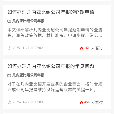
如何办理几内亚比绍公司年报的延期申请
几内亚比绍公司年报
本文详细解析几内亚比绍公司年报延期申请的全流
程，涵盖政策依据、材料准备、申请步骤、常见问
题及风险防范等关键环节，为企业提供合规高效的
延期办理指南，助力企业规避处罚并维护良好经营
2025-11-27 11:22:02
161
人看过
状态。
如何办理几内亚比绍公司年报的常见问题
几内亚比绍公司年报
对于在几内亚比绍开展业务的企业而言，按时合规
完成公司年报是维持良好运营状态的关键一环。本
文旨在深度解析几内亚比绍公司年报办理过程中常
见的各类问题，从法规依据、办理流程、材料准备
2025-11-27 11:42:09
454
人看过
到逾期处理及风险防范，提供一套系统化的实用攻
略，助力企业主或高管高效、顺利地完成此项重要