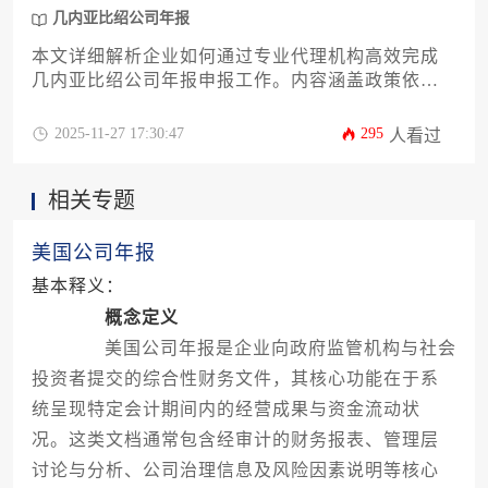
几内亚比绍公司年报
本文详细解析企业如何通过专业代理机构高效完成
几内亚比绍公司年报申报工作。内容涵盖政策依
据、材料准备、流程规划、风险规避及代理服务筛
选标准等核心环节，帮助企业在合规前提下优化海
2025-11-27 17:30:47
295
人看过
外业务管理效率，规避因年报延误导致的法律风
险。
相关专题
美国公司年报
基本释义：
概念定义
美国公司年报是企业向政府监管机构与社会
投资者提交的综合性财务文件，其核心功能在于系
统呈现特定会计期间内的经营成果与资金流动状
况。这类文档通常包含经审计的财务报表、管理层
讨论与分析、公司治理信息及风险因素说明等核心