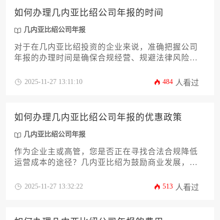
合规任务，规避潜在的法律与经营风险。
如何办理几内亚比绍公司年报的时间
几内亚比绍公司年报
对于在几内亚比绍投资的企业来说，准确把握公司
年报的办理时间是确保合规经营、规避法律风险的
关键环节。本文将为您提供一份详尽的办理攻略，
深入解析年报提交的具体时间窗口、核心材料清
2025-11-27 13:11:10
484
人看过
单、常见问题及应对策略，帮助企业主或高管高效
完成年度申报义务，保障公司在当地市场的稳健运
营。了解并严格遵守几内亚比绍公司年报的相关规
如何办理几内亚比绍公司年报的优惠政策
定，是企业管理者的重要职责。
几内亚比绍公司年报
作为企业主或高管，您是否正在寻找合法合规降低
运营成本的途径？几内亚比绍为鼓励商业发展，针
对企业年报申报推出了一系列具有吸引力的优惠政
策。本文将深入解析如何通过精准把握政策要点、
2025-11-27 13:32:22
513
人看过
准备关键材料、选择高效申报渠道以及规避常见误
区，成功办理几内亚比绍公司年报的税费减免或延
期缴纳等优惠。掌握这些策略，不仅能确保您的企