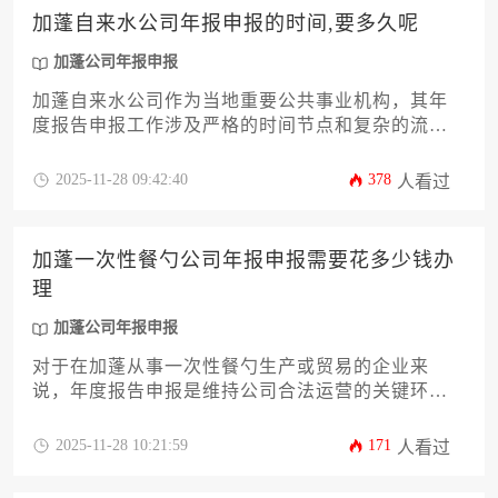
加蓬自来水公司年报申报的时间,要多久呢
加蓬公司年报申报
加蓬自来水公司作为当地重要公共事业机构，其年
度报告申报工作涉及严格的时间节点和复杂的流程
规范。本文将深入解析年报提交的具体期限、办理
周期及注意事项，帮助企业管理者掌握完整的操作
2025-11-28 09:42:40
378
人看过
流程。针对加蓬公司年报申报这一关键环节，我们
将从法律依据、材料准备、线上提交到后续跟进提
供全链条指导，助您高效完成合规义务。
加蓬一次性餐勺公司年报申报需要花多少钱办
理
加蓬公司年报申报
对于在加蓬从事一次性餐勺生产或贸易的企业来
说，年度报告申报是维持公司合法运营的关键环
节。许多企业主最关心的问题是办理加蓬公司年报
申报究竟需要多少费用。实际上，这项费用并非固
2025-11-28 10:21:59
171
人看过
定数字，它受到公司规模、营业额、是否委托专业
服务机构以及办理时效等多种因素的综合影响。本