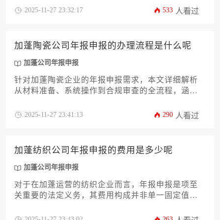
年报申报的具体办理流程，内容涵盖从前期准备、
2025-11-27 23:32:17
533
人看过
材料清单、提交申报到后续跟进的全方位操作指
引。文章旨在为企业主及高管提供一份详尽、专业
且实用的攻略，帮助您高效完成这项关键的加蓬公
加蓬陶瓷公司年报申报的办理流程是什么呢
司年报申报任务，规避潜在风险，确保企业在当地
市场的稳健运营。
加蓬公司年报申报
针对加蓬陶瓷企业的年报申报需求，本文详细解析
从材料准备、系统操作到合规审查的全流程，涵盖
加蓬公司年报申报的12个关键环节。内容包含法律
依据、常见风险规避及后续税务衔接，助力企业高
2025-11-27 23:41:13
290
人看过
效完成合规申报。
加蓬纺织公司年报申报的费用是多少呢
加蓬公司年报申报
对于在加蓬运营的纺织企业而言，年报申报是项至
关重要的法定义务，其费用构成并非单一固定值。
它受到公司规模、营收额、委托服务模式以及潜在
合规成本等多重因素影响。本攻略将系统解析加蓬
2025-11-27 23:43:02
263