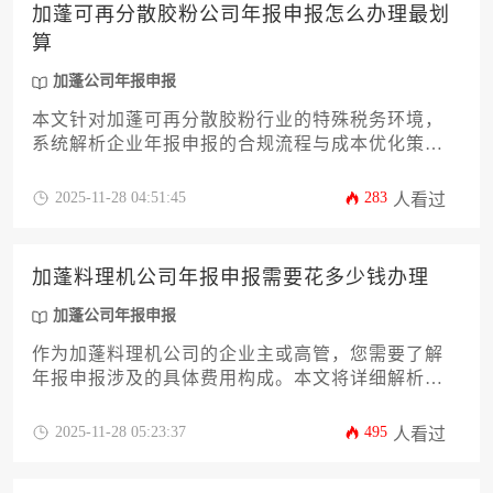
加蓬可再分散胶粉公司年报申报怎么办理最划
算
加蓬公司年报申报
本文针对加蓬可再分散胶粉行业的特殊税务环境，
系统解析企业年报申报的合规流程与成本优化策
略。从政策解读、材料准备、时间规划到跨境税务
协作，提供12项关键操作指南，帮助企业在降低申
2025-11-28 04:51:45
283
人看过
报成本的同时规避合规风险，实现高效完成加蓬公
司年报申报任务。
加蓬料理机公司年报申报需要花多少钱办理
加蓬公司年报申报
作为加蓬料理机公司的企业主或高管，您需要了解
年报申报涉及的具体费用构成。本文将详细解析加
蓬公司年报申报的预算规划，涵盖政府规费、专业
服务成本及潜在附加支出，助您高效完成合规申
2025-11-28 05:23:37
495
人看过
报。