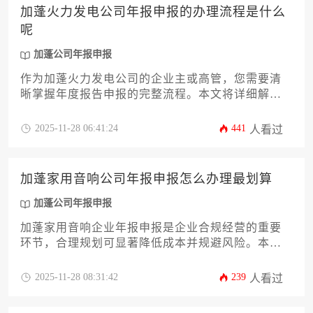
加蓬火力发电公司年报申报的办理流程是什么
呢
加蓬公司年报申报
作为加蓬火力发电公司的企业主或高管，您需要清
晰掌握年度报告申报的完整流程。本文将详细解析
从材料准备、数据核对、平台提交到后续跟进的全
套操作指南，涵盖加蓬投资促进署（ANPI）和税务
2025-11-28 06:41:24
441
人看过
机关等关键部门的协同申报要点。文章旨在帮助企
业高效完成合规义务，避免因流程疏漏导致经营风
险，其中对加蓬公司年报申报的核心环节将提供逐
加蓬家用音响公司年报申报怎么办理最划算
步说明。
加蓬公司年报申报
加蓬家用音响企业年报申报是企业合规经营的重要
环节，合理规划可显著降低成本并规避风险。本文
从政策解读、材料准备、流程优化到税务协同等12
个核心维度，系统阐述如何高效完成加蓬公司年报
2025-11-28 08:31:42
239
人看过
申报，帮助企业主在合规前提下实现费用最优化控
制。