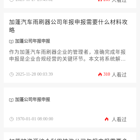
人看过
公司年报申报的成本结构，帮助企业主精准预算并
高效完成这项关键工作。
加蓬汽车雨刷器公司年报申报需要什么材料攻
略
加蓬公司年报申报
作为加蓬汽车雨刷器企业的管理者，准确完成年报
申报是企业合规经营的关键环节。本文将系统解析
加蓬公司年报申报所需的全部材料清单、申报流程
细节及常见问题应对策略，帮助企业高效通过年度
2025-11-28 00:03:39
310
人看过
审核，规避法律风险，确保商业活动顺利开展。
加蓬公司年报申报
1970-01-01 08:00:00
人看过