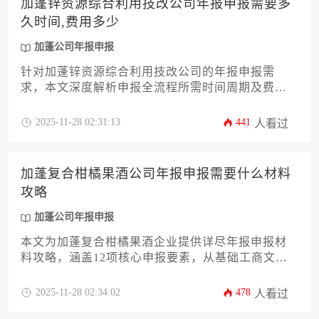
加蓬锌资源综合利用技改公司年报申报需要多
久时间,费用多少
加蓬公司年报申报
针对加蓬锌资源综合利用技改公司的年报申报需
求，本文深度解析申报全流程所需时间周期及费用
构成。从材料准备、合规审查到提交审批，系统梳
理12个关键环节，为企业提供可操作的加蓬公司年
2025-11-28 02:31:13
441
人看过
报申报策略，助力高效完成合规工作，控制成本。
加蓬复合柑橘果酒公司年报申报需要什么材料
攻略
加蓬公司年报申报
本文为加蓬复合柑橘果酒企业提供详尽年报申报材
料攻略，涵盖12项核心申报要素，从基础工商文
件、财务报表到税务证明、环保合规文书等专业内
容。针对加蓬地区特殊性，详解材料准备要点与常
2025-11-28 02:34:02
478
人看过
见误区，助力企业高效完成加蓬公司年报申报流