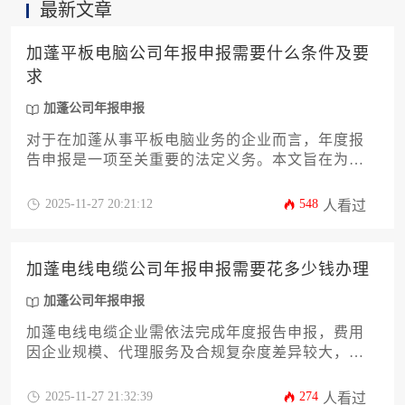
最新文章
加蓬平板电脑公司年报申报需要什么条件及要
求
加蓬公司年报申报
对于在加蓬从事平板电脑业务的企业而言，年度报
告申报是一项至关重要的法定义务。本文旨在为加
蓬平板电脑公司的企业主和高管提供一份详尽、实
用的年报申报攻略。内容将全面解析进行加蓬公司
2025-11-27 20:21:12
548
人看过
年报申报所需满足的各项条件与核心要求，涵盖从
公司合法性、财务状况、股东信息到具体申报流
程、关键时间节点以及合规风险规避等关键环节。
加蓬电线电缆公司年报申报需要花多少钱办理
通过系统性的指导，帮助企业高效、准确地完成申
报工作，确保企业在加蓬市场的合规经营与稳健发
加蓬公司年报申报
展。
加蓬电线电缆企业需依法完成年度报告申报，费用
因企业规模、代理服务及合规复杂度差异较大，通
常介于数千至数万人民币不等。本文详细解析费用
构成、申报流程及优化策略，帮助企业高效完成加
2025-11-27 21:32:39
274
人看过