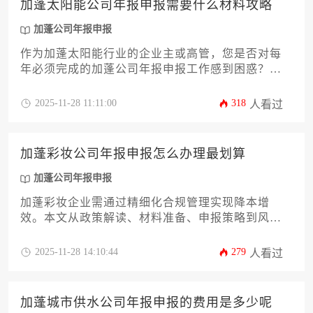
加蓬太阳能公司年报申报需要什么材料攻略
加蓬公司年报申报
作为加蓬太阳能行业的企业主或高管，您是否对每
年必须完成的加蓬公司年报申报工作感到困惑？这
份攻略将为您详细解析申报所需的全部材料清单、
加蓬相关法律法规要求以及高效准备的实用技巧。
2025-11-28 11:11:00
318
人看过
文章涵盖从基础证件、财务报告、股权结构到环保
合规证明等12个关键准备环节，帮助您系统化规避
常见申报风险，确保企业合规运营并提升海外市场
加蓬彩妆公司年报申报怎么办理最划算
信誉度。
加蓬公司年报申报
加蓬彩妆企业需通过精细化合规管理实现降本增
效。本文从政策解读、材料准备、申报策略到风险
规避，系统解析如何高效完成加蓬公司年报申报，
涵盖12项核心实操要点，助力企业主以最低成本满
2025-11-28 14:10:44
279
人看过
足合规要求的同时优化税务结构。
加蓬城市供水公司年报申报的费用是多少呢