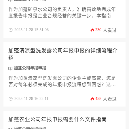
作为加蓬矿泉水公司的负责人，准确高效地完成年
度报告申报是企业合规经营的关键一步。本指南将
详细解析加蓬公司年报申报所需的全部核心文件、
办理流程、关键注意事项及常见误区。内容涵盖从
2025-11-28 15:51:06
230
人看过
财务报表准备、股东会决议到税务合规证明等十余
项必备材料，旨在为企业主提供一份清晰、实用、
可操作性强的行动路线图，助您顺利完成这项重要
加蓬清凉型洗发露公司年报申报的详细流程介
的法定义务，确保企业在加蓬市场的稳健运营。
绍
加蓬公司年报申报
作为加蓬清凉型洗发露公司的企业主或高管，您是
否对每年必须完成的年报申报流程感到困惑？这份
攻略将为您详细解析从材料准备、在线提交到后续
跟进的全过程，帮助您高效、合规地完成这项法定
2025-11-28 16:22:11
458
人看过
义务。文章深入剖析加蓬当地财税法规的特殊要
求，并提供实用技巧以规避常见风险。掌握正确的
加蓬公司年报申报方法，是确保企业稳健运营、维
加蓬农业公司年报申报需要什么文件指南
护良好商业信誉的关键一步。