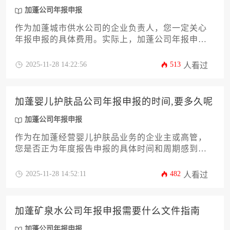
加蓬公司年报申报
作为加蓬城市供水公司的企业负责人，您一定关心
年报申报的具体费用。实际上，加蓬公司年报申报
的费用并非固定数值，它受到注册资本、营业额、
申报渠道、是否逾期、是否寻求专业代理服务以及
2025-11-28 14:22:56
513
人看过
当年政策调整等多重因素综合影响。本文将为您深
度剖析这些成本构成要素，提供一份详尽的费用预
估指南和合规申报流程攻略，帮助企业精准预算并
加蓬婴儿护肤品公司年报申报的时间,要多久呢
高效完成这项重要的法定义务。
加蓬公司年报申报
作为在加蓬经营婴儿护肤品业务的企业主或高管，
您是否正为年度报告申报的具体时间和周期感到困
惑？本文将为您详细解析加蓬公司年报申报的全流
程，从法定截止日期、材料准备清单到常见延误因
2025-11-28 14:52:11
482
人看过
素及应对策略，助您高效合规地完成这项关键任
务。掌握这些核心要点，不仅能规避潜在法律风
险，更能为企业在西非市场的稳健发展奠定坚实基
加蓬矿泉水公司年报申报需要什么文件指南
础。
加蓬公司年报申报