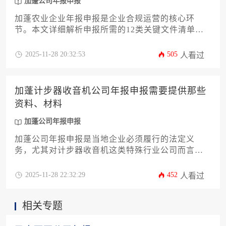
加蓬公司年报申报
加蓬农业企业年报申报是企业合规运营的核心环
节。本文详细解析申报所需的12类关键文件清单、
加蓬商法及税务法规的具体要求、常见材料缺失风
险及应对策略，并特别说明外资农业企业的额外文
2025-11-28 20:32:53
505
人看过
件准备要点。通过系统化的申报流程指导和实操建
议，帮助企业高效完成加蓬公司年报申报工作，规
避合规风险。
加蓬计步器收音机公司年报申报需要提供那些
资料、材料
加蓬公司年报申报
加蓬公司年报申报是当地企业必须履行的法定义
务，尤其对计步器收音机这类特殊行业公司而言，
材料准备需兼顾通用性与行业特性。本文系统梳理
了加蓬公司年报申报所需的12类核心材料，涵盖基
2025-11-28 22:32:29
452
人看过
础注册文件、财务报表、董事会决议、税务证明等
关键内容，并针对产品认证、进出口许可等行业特
相关专题
殊要求提供详细指导，帮助企业高效完成合规申
报。