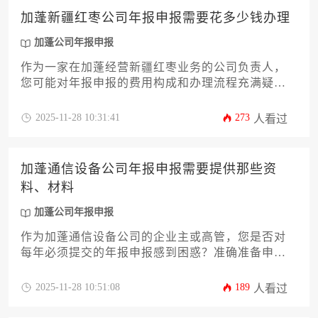
文将为您深入剖析费用的构成，并提供实用的办理
加蓬新疆红枣公司年报申报需要花多少钱办理
策略，帮助企业精准预算，高效合规地完成这项法
定义务。
加蓬公司年报申报
作为一家在加蓬经营新疆红枣业务的公司负责人，
您可能对年报申报的费用构成和办理流程充满疑
问。本文将深入剖析加蓬公司年报申报的成本结
构，从政府规费、专业服务费到潜在附加费用，提
2025-11-28 10:31:41
273
人看过
供一份详尽的预算规划指南。我们将探讨影响总成
本的多种因素，如公司规模、业务复杂度和申报方
式选择，并给出实用的成本优化建议。无论您选择
加蓬通信设备公司年报申报需要提供那些资
自主办理还是委托专业机构，本文都将助您清晰掌
料、材料
握加蓬公司年报申报的全部财务细节，确保合规的
同时实现成本可控。
加蓬公司年报申报
作为加蓬通信设备公司的企业主或高管，您是否对
每年必须提交的年报申报感到困惑？准确准备申报
材料不仅是遵守加蓬法律的基本要求，更是维护公
司信誉、保障业务连续性的关键。本文将为您详细
2025-11-28 10:51:08
189
人看过
解析加蓬通信设备公司年报申报所需的全套资料清
单，从基础的公司注册文件到行业特定的许可证，