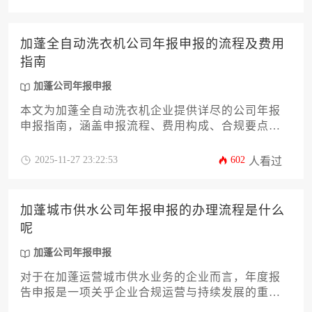
蓬公司年报申报，规避潜在风险。
加蓬全自动洗衣机公司年报申报的流程及费用
指南
加蓬公司年报申报
本文为加蓬全自动洗衣机企业提供详尽的公司年报
申报指南，涵盖申报流程、费用构成、合规要点及
风险防范措施。内容结合加蓬当地法律法规要求，
帮助企业主高效完成年度申报义务，避免因延误或
2025-11-27 23:22:53
602
人看过
错误申报产生额外成本。
加蓬城市供水公司年报申报的办理流程是什么
呢
加蓬公司年报申报
对于在加蓬运营城市供水业务的企业而言，年度报
告申报是一项关乎企业合规运营与持续发展的重要
法定程序。本文将系统性地阐述加蓬城市供水公司