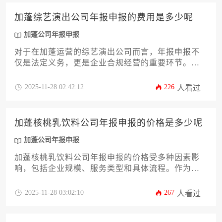
程，避免合规风险。
加蓬综艺演出公司年报申报的费用是多少呢
加蓬公司年报申报
对于在加蓬运营的综艺演出公司而言，年报申报不
仅是法定义务，更是企业合规经营的重要环节。其
费用构成并非单一固定，而是受到公司规模、业务
复杂度、是否寻求专业服务等多种因素影响。本文
2025-11-28 02:42:12
226
人看过
将深入剖析加蓬公司年报申报的费用组成、优化策
略及常见误区，为企业主提供一份详尽的决策参
考。
加蓬核桃乳饮料公司年报申报的价格是多少呢
加蓬公司年报申报
加蓬核桃乳饮料公司年报申报的价格受多种因素影
响，包括企业规模、服务类型和具体流程。作为企
业主或高管，需全面了解加蓬当地法规、申报要求
及成本构成，以确保合规并优化预算。本文将深入
2025-11-28 03:02:10
267
人看过
分析价格范围、关键步骤和实用建议，助您高效完
成加蓬公司年报申报任务。