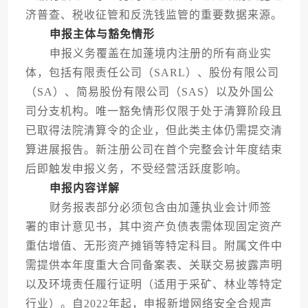
济普查、税收征管和反洗钱监管的重要数据来源。
申报主体与豁免情形
申报义务覆盖在加蓬境内注册的所有商业实
体，包括有限责任公司（SARL）、股份有限公司
（SA）、简易股份有限公司（SAS）以及外国公
司分支机构。唯一豁免情形仅限于处于清算阶段且
已取得法院清算令的企业，但此类主体仍需提交清
算进展报告。新注册公司在首个完整会计年度结束
后即触发申报义务，不受经营活跃度影响。
申报内容详解
财务报表部分必须包含由加蓬执业会计师签
署的审计意见书，其中资产负债表需体现固定资产
重估增值、无形资产摊销等特定科目。附属文件中
需提供本年度重大合同备案表、关联交易披露声明
以及环境责任履行证明（适用于采矿、林业等特定
行业）。自2022年起，申报新增网络安全合规声