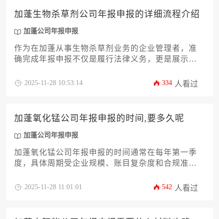
再到经过审计的财务报表，为您提供一份清晰、实
加蓬生物杀草剂公司年报申报的详细流程介绍
用的操作指南，助您高效合规地完成这项重要工
作。
加蓬公司年报申报
作为在加蓬从事生物杀草剂业务的企业管理者，准
确完成年报申报不仅是履行法律义务，更是展示公
司合规运营与财务健康的关键环节。本文将深入解
析从前期资料准备、在线系统填报到最终提交确认
2025-11-28 10:53:14
334
人看过
的完整流程，帮助企业高效通过年度审核。理解并
掌握规范的加蓬公司年报申报流程，能有效规避潜
在风险，确保企业在当地市场的稳健发展。
加蓬氧化锰公司年报申报的时间,要多久呢
加蓬公司年报申报
加蓬氧化锰公司年报申报的时间通常在每年第一季
度，具体周期受企业规模、账目复杂度和合规准备
情况影响。本文系统解析加蓬矿业企业年报申报的
关键时间节点、法定流程、常见延误因素及优化策
2025-11-28 11:01:01
542
人看过
略，帮助企业主精准规划财务工作，规避法律风
险。深入探讨加蓬公司年报申报的实操要点，为在
加蓬运营的矿业企业提供一站式合规解决方案。