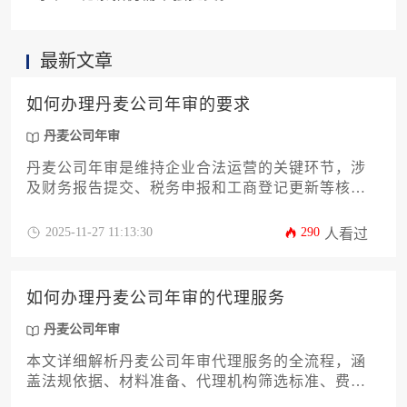
最新文章
如何办理丹麦公司年审的要求
丹麦公司年审
丹麦公司年审是维持企业合法运营的关键环节，涉
及财务报告提交、税务申报和工商登记更新等核心
事项。本文系统解析丹麦《公司法》和《税务法》
规定的年审流程、时间节点、常见风险及合规技
2025-11-27 11:13:30
290
人看过
巧，帮助企业高效完成年度审查，规避处罚风险。
如何办理丹麦公司年审的代理服务
丹麦公司年审
本文详细解析丹麦公司年审代理服务的全流程，涵
盖法规依据、材料准备、代理机构筛选标准、费用
构成等12个核心环节。针对企业主和高管群体，提