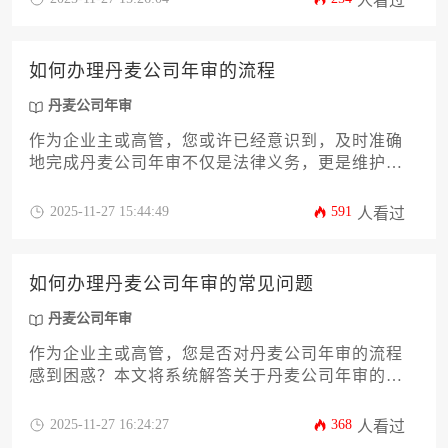
人看过
时效性要求下顺利完成延期操作，避免因逾期导致
的行政处罚和信用损失。
如何办理丹麦公司年审的流程
丹麦公司年审
作为企业主或高管，您或许已经意识到，及时准确
地完成丹麦公司年审不仅是法律义务，更是维护公
司良好信誉和持续运营的基石。本文将为您提供一
份详尽的攻略，深入解析从时间规划、材料准备到
2025-11-27 15:44:49
591
人看过
具体提交的每一个环节，帮助您清晰掌握整个流
程。无论您身处何地，都能通过本指南高效合规地
完成这项重要工作，确保您的企业在丹麦市场稳健
如何办理丹麦公司年审的常见问题
发展。
丹麦公司年审
作为企业主或高管，您是否对丹麦公司年审的流程
感到困惑？本文将系统解答关于丹麦公司年审的十
二个核心疑问，从法律依据到具体操作步骤，从常
见误区到风险规避策略。无论您是初次办理还是希
2025-11-27 16:24:27
368
人看过
望优化现有流程，这份涵盖时间节点、文件准备、