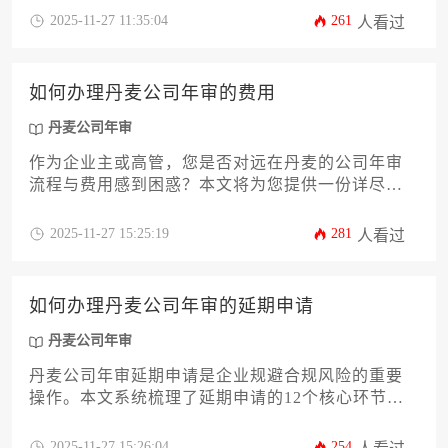
供规避合规风险、优化税务申报的实用策略，帮助
2025-11-27 11:35:04
261
人看过
企业高效完成丹麦公司年审的法定程序，确保海外
业务合规运营。
如何办理丹麦公司年审的费用
丹麦公司年审
作为企业主或高管，您是否对远在丹麦的公司年审
流程与费用感到困惑？本文将为您提供一份详尽的
攻略，深入剖析丹麦公司年审的完整流程、费用构
成、关键时间节点以及优化成本的实用策略。我们
2025-11-27 15:25:19
281
人看过
将系统性地解析从前期准备到最终完成的各个环
节，帮助您清晰规划预算，避免潜在的法律与财务
风险，确保您的丹麦公司合规运营，让您对这笔必
如何办理丹麦公司年审的延期申请
要支出心中有数。
丹麦公司年审
丹麦公司年审延期申请是企业规避合规风险的重要
操作。本文系统梳理了延期申请的12个核心环节，
涵盖法律依据、申请材料准备、线上提交流程、费
用缴纳标准及后续合规管理要点，帮助企业主在高
2025-11-27 15:26:04
254