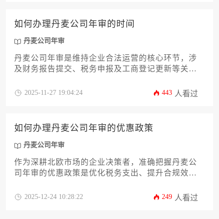
费用构成及后续事项的实用指南，都将助您高效合
规地完成年度审核，确保企业在丹麦市场的稳健运
如何办理丹麦公司年审的时间
营。
丹麦公司年审
丹麦公司年审是维持企业合法运营的核心环节，涉
及财务报告提交、税务申报及工商登记更新等关键
流程。本文系统解析丹麦公司年审的时间节点、办
理步骤及合规要点，帮助企业主高效完成年度审
2025-11-27 19:04:24
443
人看过
查，规避法律风险，确保商业活动顺畅进行。
如何办理丹麦公司年审的优惠政策
丹麦公司年审
作为深耕北欧市场的企业决策者，准确把握丹麦公
司年审的优惠政策是优化税务支出、提升合规效率
的关键环节。本文将系统解析丹麦税务管理局的减
免政策、中小企业专项扶持机制及数字化申报流
2025-12-24 10:28:22
249
人看过
程，帮助企业主在合规框架内实现成本优化。通过
详尽的申请步骤与风险预警，为您的企业提供一套