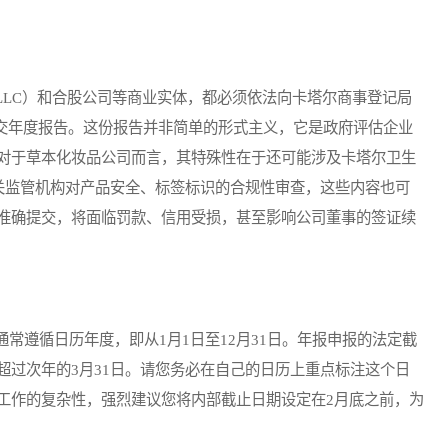
LC）和合股公司等商业实体，都必须依法向卡塔尔商事登记局
try， MOCI）提交年度报告。这份报告并非简单的形式主义，它是政府评估企业
对于草本化妆品公司而言，其特殊性在于还可能涉及卡塔尔卫生
MOPH）或其他相关监管机构对产品安全、标签标识的合规性审查，这些内容也可
准确提交，将面临罚款、信用受损，甚至影响公司董事的签证续
遵循日历年度，即从1月1日至12月31日。年报申报的法定截
超过次年的3月31日。请您务必在自己的日历上重点标注这个日
工作的复杂性，强烈建议您将内部截止日期设定在2月底之前，为