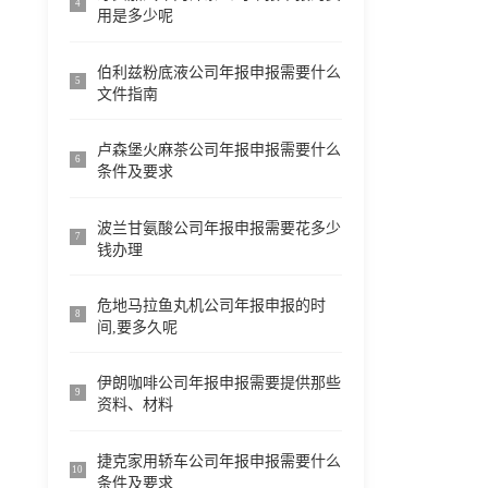
4
用是多少呢
伯利兹粉底液公司年报申报需要什么
5
文件指南
卢森堡火麻茶公司年报申报需要什么
6
条件及要求
波兰甘氨酸公司年报申报需要花多少
7
钱办理
危地马拉鱼丸机公司年报申报的时
8
间,要多久呢
伊朗咖啡公司年报申报需要提供那些
9
资料、材料
捷克家用轿车公司年报申报需要什么
10
条件及要求