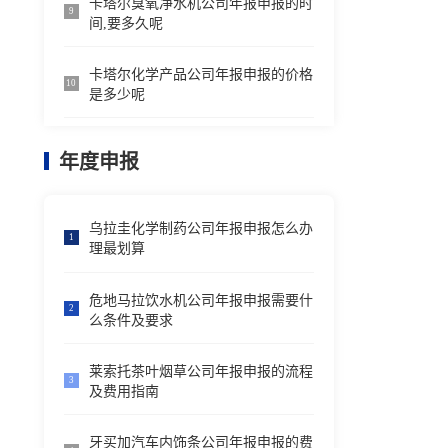
卡塔尔臭氧净水机公司年报申报的时
9
间,要多久呢
卡塔尔化学产品公司年报申报的价格
10
是多少呢
年度申报
乌拉圭化学制药公司年报申报怎么办
1
理最划算
危地马拉饮水机公司年报申报需要什
2
么条件及要求
莱索托茶叶烟草公司年报申报的流程
3
及费用指南
牙买加汽车内饰条公司年报申报的费