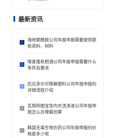
最新资讯
海地聚酰胺公司年报申报需要提供那
1
些资料、材料
喀麦隆枇杷酒公司年报申报需要什么
2
条件及要求
厄瓜多尔可降解塑料公司年报申报的
3
详细流程介绍
瓦努阿图宝宝内衣洗涤液公司年报申
4
报怎么办理最划算
韩国无毒生物农药公司年报申报的价
5
格是多少呢