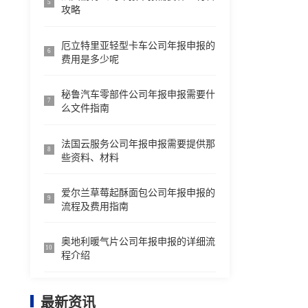
5
攻略
厄立特里亚轻型卡车公司年报申报的
6
费用是多少呢
秘鲁汽车零部件公司年报申报需要什
7
么文件指南
法国云服务公司年报申报需要提供那
8
些资料、材料
爱尔兰草莓起酥面包公司年报申报的
9
流程及费用指南
奥地利暖气片公司年报申报的详细流
10
程介绍
最新资讯