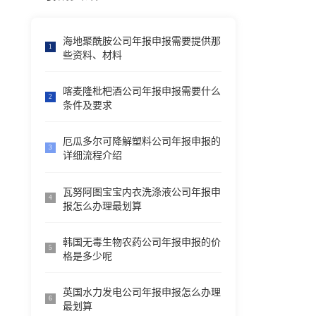
海地聚酰胺公司年报申报需要提供那
1
些资料、材料
喀麦隆枇杷酒公司年报申报需要什么
2
条件及要求
厄瓜多尔可降解塑料公司年报申报的
3
详细流程介绍
瓦努阿图宝宝内衣洗涤液公司年报申
4
报怎么办理最划算
韩国无毒生物农药公司年报申报的价
5
格是多少呢
英国水力发电公司年报申报怎么办理
6
最划算