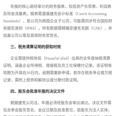
年报的核心是经审计的财务报表，包括资产负债表、利润表
及现金流量表。报表需遵循捷克会计标准（Czech Accounting
Standards），若公司为跨国企业子公司，可能需同步符合国际财
务报告准则（IFRS）。所有数据需精确至捷克克朗（CZK），并
加盖公司公章及首席财务官签名。
三、税务清算证明的获取时效
企业需提供税务局（Finanční úřad）出具的全年度纳税清算
证明，涵盖企业所得税、增值税及员工社保缴付记录。该证明有
效期为开具后30日内，逾期需重新申请。若存在税务争议或欠税
记录，需附上税务和解协议或分期付款证明。
四、股东会批准年报的决议文件
根据捷克公司法，年报必须经股东会审议通过。决议文件需
包含参会股东签名、会议日期及批准意见，若股东为法人实体，