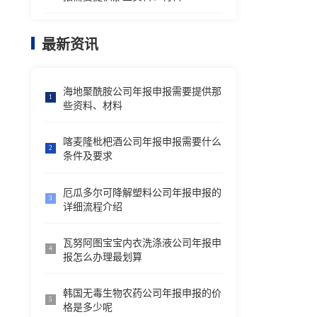
最新资讯
海地聚酰胺公司年报申报需要提供那
1
些资料、材料
喀麦隆枇杷酒公司年报申报需要什么
2
条件及要求
厄瓜多尔可降解塑料公司年报申报的
3
详细流程介绍
瓦努阿图宝宝内衣洗涤液公司年报申
4
报怎么办理最划算
韩国无毒生物农药公司年报申报的价
5
格是多少呢