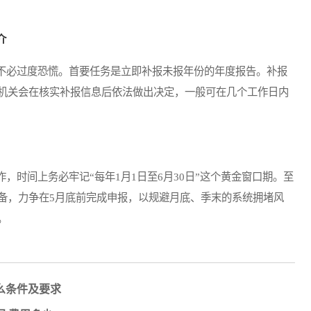
介
必过度恐慌。首要任务是立即补报未报年份的年度报告。补报
机关会在核实补报信息后依法做出决定，一般可在几个工作日内
时间上务必牢记“每年1月1日至6月30日”这个黄金窗口期。至
备，力争在5月底前完成申报，以规避月底、季末的系统拥堵风
。
么条件及要求