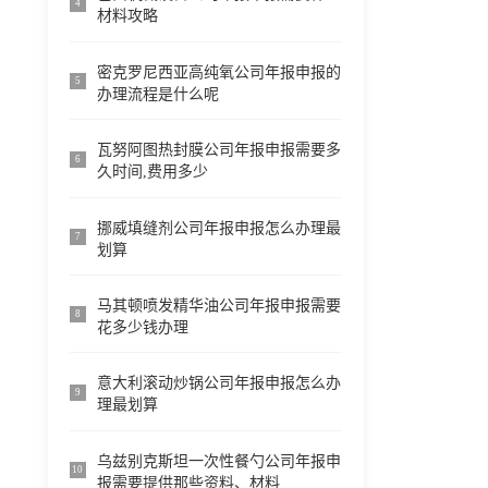
4
材料攻略
密克罗尼西亚高纯氧公司年报申报的
5
办理流程是什么呢
瓦努阿图热封膜公司年报申报需要多
6
久时间,费用多少
挪威填缝剂公司年报申报怎么办理最
7
划算
马其顿喷发精华油公司年报申报需要
8
花多少钱办理
意大利滚动炒锅公司年报申报怎么办
9
理最划算
乌兹别克斯坦一次性餐勺公司年报申
10
报需要提供那些资料、材料