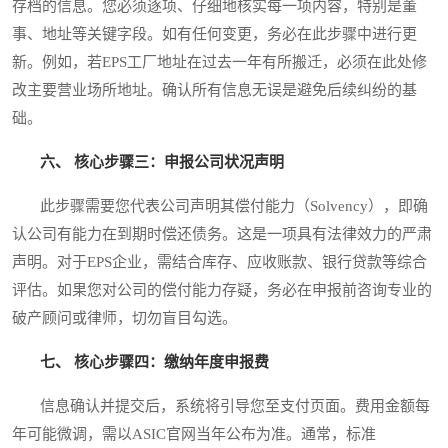
存档的信息。您必须逐项、仔细地核实每一项内容，特别是董
事、地址等关键字段。如有任何变更，务必在此步骤中进行更
新。例如，若EPS工厂地址在过去一年有所搬迁，必须在此处修
改主要营业场所地址。确认所有信息无误是避免后续纠纷的基
础。
六、 核心步骤三：申报公司状况声明
此步骤需要您代表公司声明其偿付能力（Solvency），即确
认公司有能力在到期时偿还债务。这是一项具有法律效力的严肃
声明。对于EPS企业，需结合库存、应收账款、银行贷款等综合
评估。如果您对公司的偿付能力存疑，务必在申报前咨询专业的
破产顾问或律师，切勿盲目勾选。
七、 核心步骤四：缴纳年度申报费
信息确认并提交后，系统将引导您至支付页面。费用金额每
年可能微调，需以ASIC官网当年公布为准。通常，标准