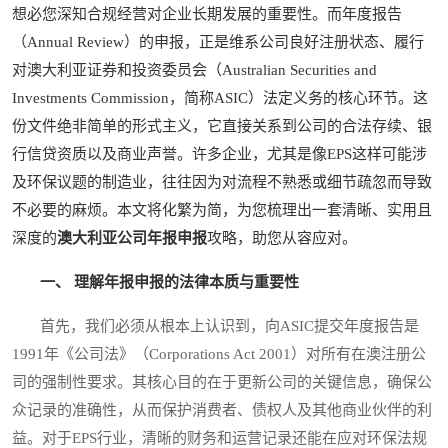
想必您深知合规经营对企业长期发展的重要性。而年度报告
（Annual Review）的申报，正是维系公司良好注册状态、履行
对澳大利亚证券和投资委员会（Australian Securities and
Investments Commission，简称ASIC）法定义务的核心环节。这
份文件绝非简单的形式主义，它直接关系到公司的合法存续、银
行信贷资质以及商业声誉。许多企业，尤其是像EPS这样可能涉
及环保议题的制造业，往往因为对流程不熟悉或细节疏忽而导致
不必要的麻烦。本文将化繁为简，为您梳理出一套清晰、实用且
深度的
澳大利亚公司年报申报
攻略，助您从容应对。
一、 理解年报申报的法律本质与重要性
首先，我们必须从根本上认识到，向ASIC提交年度报告是
1991年《公司法》（Corporations Act 2001）对所有在澳注册公
司的强制性要求。其核心目的在于更新公司的关键信息，确保公
众记录的准确性，从而保护消费者、债权人及其他商业伙伴的利
益。对于EPS行业，清晰的财务和运营记录还能在应对环保法规