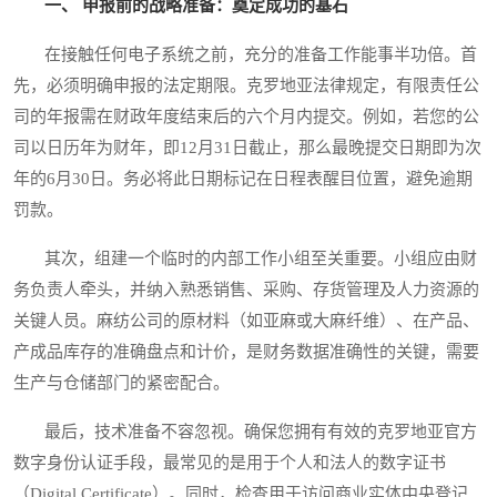
一、 申报前的战略准备：奠定成功的基石
在接触任何电子系统之前，充分的准备工作能事半功倍。首
先，必须明确申报的法定期限。克罗地亚法律规定，有限责任公
司的年报需在财政年度结束后的六个月内提交。例如，若您的公
司以日历年为财年，即12月31日截止，那么最晚提交日期即为次
年的6月30日。务必将此日期标记在日程表醒目位置，避免逾期
罚款。
其次，组建一个临时的内部工作小组至关重要。小组应由财
务负责人牵头，并纳入熟悉销售、采购、存货管理及人力资源的
关键人员。麻纺公司的原材料（如亚麻或大麻纤维）、在产品、
产成品库存的准确盘点和计价，是财务数据准确性的关键，需要
生产与仓储部门的紧密配合。
最后，技术准备不容忽视。确保您拥有有效的克罗地亚官方
数字身份认证手段，最常见的是用于个人和法人的数字证书
（Digital Certificate）。同时，检查用于访问商业实体中央登记