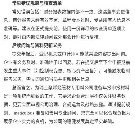
常见错误规避与核查清单
常见错误包括：财务报表数据内部不一致、遗漏董事变更信
息、审计报告未经有效签署、章程版本过时、受益所有人信息不
准确等。建议在正式提交前，使用一份详尽的核查清单逐项比
对，最好由内部法律顾问或外部会计师进行复核。
后续问询与资料更新义务
提交年报后，登记机关或审计师可能就某些内容提出问询。
企业有义务及时、准确地予以回复。若在提交后至下个申报期前
发生重大事件（如控制权变更、核心资产出售），可能触发临时
报告义务，需立即通知当局并更新相关信息。
总而言之，为瑞士聚烯烃管材专用料公司准备年报申报材料
是一项系统而细致的工作，它要求企业管理层不仅关注财务数
据，更要全面审视公司治理、合规运营及战略披露。通过提前规
划、 meticulous 准备和善用专业顾问，您完全可以化合规负担为
展示企业实力的良机，为公司的稳健发展奠定坚实基础。