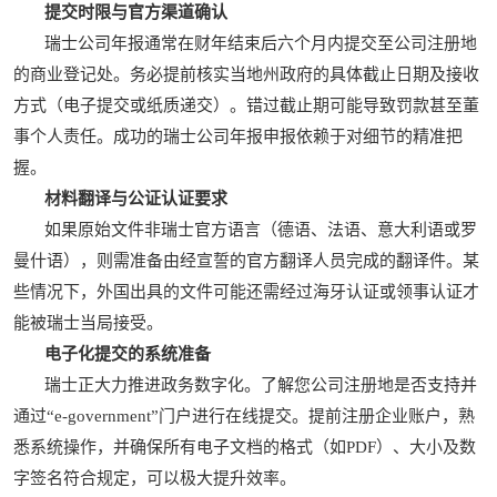
提交时限与官方渠道确认
瑞士公司年报通常在财年结束后六个月内提交至公司注册地
的商业登记处。务必提前核实当地州政府的具体截止日期及接收
方式（电子提交或纸质递交）。错过截止期可能导致罚款甚至董
事个人责任。成功的瑞士公司年报申报依赖于对细节的精准把
握。
材料翻译与公证认证要求
如果原始文件非瑞士官方语言（德语、法语、意大利语或罗
曼什语），则需准备由经宣誓的官方翻译人员完成的翻译件。某
些情况下，外国出具的文件可能还需经过海牙认证或领事认证才
能被瑞士当局接受。
电子化提交的系统准备
瑞士正大力推进政务数字化。了解您公司注册地是否支持并
通过“e-government”门户进行在线提交。提前注册企业账户，熟
悉系统操作，并确保所有电子文档的格式（如PDF）、大小及数
字签名符合规定，可以极大提升效率。