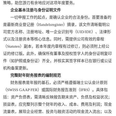
策略，助您游刃有余地应对这项年度要务。
企业基本注册与身份证明文件
一切申报工作的起点，是确认企业的合法身份。首要准备的
是最新商业登记册（Handelsregister）摘录，该文件清晰载明公
司官方名称、注册地址、唯一企业识别号（UID/IDE）、法律形
式以及注册资本等核心信息。同时，需提供公司有效的章程
（Statuten）副本，若本年度内章程有过修订，则必须附上经公
证的修订版。此外，确保所有董事及授权签字人的身份证明复印
件（如护照或身份证）齐全，并核实其签字样本已在银行或公证
机构备案更新。
完整财年财务报表的编制规范
财务报表是年报的基石，必须严格遵循瑞士公认会计原则
（SWISS GAAP FER）或国际财务报告准则（IFRS）。具体包
括：资产负债表，需清晰反映报告期末资产、负债及权益状况；
损益表，应完整列示整个财年的收入、成本、费用及利润；现金
流量表，展现企业经营、投资与融资活动的现金流入流出；以及