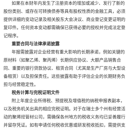
如果在本财年内发生了注册资本的增加或减少、发行了新的
股份类别、或存在可转换债券等具有股权性质的金融工具，必须
提供详细的变动记录及相关股东大会决议、商业登记变更证明的
复印件。任何资本变动都需确保已获得必要的授权并完成法定登
记程序。
重要合同与法律承诺披露
年报需披露对企业经营有重大影响的长期承诺，例如关键的
原材料（如聚乙烯、聚丙烯）长期供应协议、大额产品销售合
同、重要的银行贷款协议、租赁合同（尤其是生产厂房与大型设
备租赁）以及担保责任。这些披露有助于评估企业的长期财务负
担与经营稳定性。
税务计算与完税证明文件
附上年度企业所得税、预提税及增值税的纳税申报表副本，
以及税务机关出具的相应完税证明。对于在瑞士多个州有经营活
动的聚烯烃管材公司，需确保各州地方的税收义务均已妥善履行
并留存凭证。如有申请任何税收优惠或研发税收抵扣，需提供支