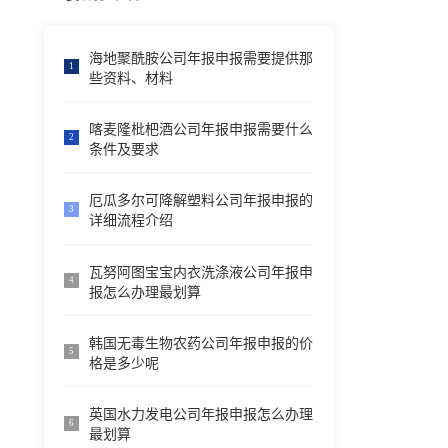
海地聚酰胺公司年报申报需要提供那
1
些资料、材料
喀麦隆枇杷酒公司年报申报需要什么
2
条件及要求
厄瓜多尔可降解塑料公司年报申报的
3
详细流程介绍
瓦努阿图宝宝内衣洗涤液公司年报申
4
报怎么办理最划算
韩国无毒生物农药公司年报申报的价
5
格是多少呢
英国水力发电公司年报申报怎么办理
6
最划算