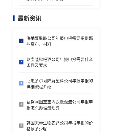
最新资讯
海地聚酰胺公司年报申报需要提供那
1
些资料、材料
喀麦隆枇杷酒公司年报申报需要什么
2
条件及要求
厄瓜多尔可降解塑料公司年报申报的
3
详细流程介绍
瓦努阿图宝宝内衣洗涤液公司年报申
4
报怎么办理最划算
韩国无毒生物农药公司年报申报的价
5
格是多少呢