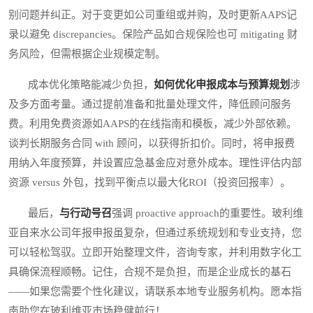
别问题并纠正。对于变更如公司重组或并购，及时更新AAPS记
录以避免 discrepancies。保险产品如合规保险也可 mitigating 财
务风险，但需根据企业规模定制。
成本优化策略能减少负担，
如何优化申报成本与预算规划
涉
及多方面考量。通过提前准备和批量处理文件，降低顾问服务
费。利用免费资源如AAPS的在线指南和模板，减少外部依赖。
谈判长期服务合同 with 顾问，以获得折扣价。同时，将申报费
用纳入年度预算，并设置应急基金应对意外成本。理性评估内部
资源 versus 外包，找到平衡点以最大化ROI（投资回报率）。
最后，
与行动号召
强调 proactive approach的重要性。玻利维
亚自来水公司年报申报虽复杂，但通过系统规划和专业支持，您
可以轻松驾驭。立即开始整理文件，咨询专家，并利用数字化工
具确保流程顺畅。记住，合规不是负担，而是企业成长的基石
——如果您需要个性化建议，请联系本地专业服务机构。愿本指
南助您在玻利维亚市场稳健前行！