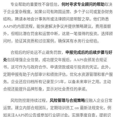
专业帮助的重要性不容低估，
何时寻求专业顾问的帮助
取决
于企业复杂程度。如果公司有跨国运营、多个子公司或复杂财务
结构，聘请本地会计事务所或法律顾问是明智之举。他们熟悉
AAPS的内部流程，能快速解决争议并提供策略建议。费用虽额
外，但相比潜在罚金和运营中断，这是一笔值得的投资。选择顾
问时，验证其资质和过往案例，确保其有水务行业经验。
合规后的好处远不止避免罚款，
申报完成后的后续步骤与好
处
包括增强企业信誉。成功提交年报后，AAPS会颁发合规证
书，这可作为与政府合作、申请贷款或吸引投资的凭证。此外，
定期申报有助于内部审计和绩效评估，优化水资源管理和客户服
务。企业还应归档所有记录至少5年，以备未来审计之用。主动
合规还能提升品牌形象，显示对社会责任的承诺。
风险防控是持续过程，
风险管理与合规策略
应融入企业日常
运营。建立内部合规团队，定期培训员工 on 最新法规变化，例
如关注AAPS的公告或参加行业研讨会。实施季度自查，提前识