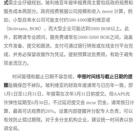
式
需企业仔细规划。玻利维亚年报申报费用主要包括政府规费和
服务成本两部分。政府规费根据公司规模和收入 tiered 计算，例
如，小型自来水公司可能支付约500-1000玻利维亚诺
（Boliviano, BOB），而大型企业可能达到5000 BOB以上。此
外，若聘请专业顾问，服务费通常在2000-5000 BOB之间，涵盖
文件准备、提交和跟进。支付可通过银行转账或在线支付平台完
成，并务必保留收据作为凭证。提前预算这些费用，有助于避免
现金流压力。
时间管理和截止日期不容忽视，
申报时间线与截止日期的提
醒
能确保您不掉队。玻利维亚的财政年度通常与日历年一致，即
1月1日至12月31日，年报需在次年3月31日前提交。但AAPS允
许弹性延期至6月30日，不过延迟提交会 incur 罚金，通常按日计
算，最高可达规费的20%。设置内部提醒并分配专人负责，可以
有效防止错过期限。对于多分支机构企业，建议统一时间表以协
调全局。