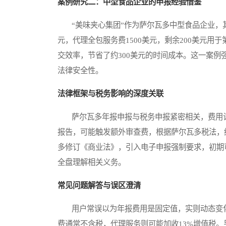
案例研究二：中型食品企业的申报经验借鉴
“美味夹心集团”作为萨尔瓦多中型食品企业，其年报
元，代理全包服务费1500美元，剩余200美元
交效率，节省了约300美元的时间成本。这一案
法律安全性。
法律框架与税务影响的深度关联
萨尔瓦多年报申报与税务申报紧密相关，费用计
报告，可能触发额外审查费，根据萨尔瓦多税法，约
多修订《商业法》，引入电子申报强制要求，初期可
全盘理解相关义务。
常见问题解答与误区澄清
用户常误以为年报费用是固定值，实则动态变化
费通常不含税，代理服务则可能加收13%增值税