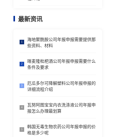
最新资讯
海地聚酰胺公司年报申报需要提供那
1
些资料、材料
喀麦隆枇杷酒公司年报申报需要什么
2
条件及要求
厄瓜多尔可降解塑料公司年报申报的
3
详细流程介绍
瓦努阿图宝宝内衣洗涤液公司年报申
4
报怎么办理最划算
韩国无毒生物农药公司年报申报的价
5
格是多少呢