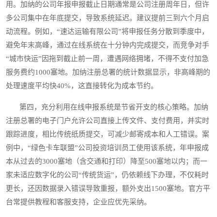
用。加纳的公司年报申报截止日期通常是公司注册周年日，但许
多公司集中在年底提交，导致系统延迟。建议提前三到六个月启
动流程。例如，“速达运输有限公司”将申报任务分散到季度中，
避免年末高峰，通过在线系统在十分钟内完成提交，而竞争对手
“城市快运”因拖到截止前一周，遭遇网络拥堵，不得不支付加急
服务费约1000塞地。加纳注册总署的统计数据显示，非高峰期的
处理速度平均快40%，这直接转化为成本节约。
第四，充分利用在线申报系统是节省开支的核心策略。加纳
注册总署的电子门户允许公司直接上传文件、支付费用，并实时
跟踪进度，相比传统纸质提交，可减少邮寄成本和人工错误。案
例中，“绿色卡车联盟”公司投资培训员工使用该系统，年申报成
本从过去的3000塞地（含交通和打印）降至500塞地以内；而一
家未适应数字化的公司“传统货运”，仍依赖线下办理，不仅耗时
更长，还因数据录入错误导致重报，额外支出1500塞地。官方平
台常提供教程和客服支持，企业应优先采纳。