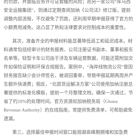
的罚款，并面临业务许可证暂缓的风险；而另一家公司“库马西
安全运输集团”，则通过定期查阅加纳《公司法》修订版，提前
调整内部流程，不仅避免了罚款，还利用早期申报获得了官方的
小额费用减免。这凸显了熟知法律要求对控制成本的重要性。
其次，准备齐全的申报材料能显著降低返工和延迟成本。材
料通常包括经审计的财务报表、公司注册证书副本、董事和股东
名单等。轻型卡车公司由于涉及车辆运营数据，可能还需附加文
件如保险证明和环保合规报告。案例中，“海岸线物流公司”曾因
财务报告缺少会计师签名，被退回重审，导致申报延期两周并产
生额外快递费；相反，“北部货运解决方案”公司使用加纳注册总
署提供的标准化模板，提前一个月整理文档，确保一次通过，节
省了约20%的处理时间。官方资源如加纳税务局（Ghana
Revenue Authority）的在线指南，常提供免费清单，可帮助避免
遗漏。
第三，选择最佳申报时间窗口能规避高峰期拥堵和加急费