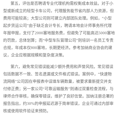
第五，评估是否聘请专业代理机构需权衡成本效益。对于小
型或新成立的轻型卡车公司，代理服务能节省内部人力资源，但
费用可能较高；大型公司则可建立内部团队处理。例如，“小型
起步货运公司”由于缺乏会计专长，聘请本地会计师事务所代理
年报申报，支付了2000塞地服务费，但避免了可能高达5000塞地
的罚款，总体划算；而“中型车队管理公司”则培训一名员工专责
合规，年成本仅800塞地，长期更经济。参考加纳商业协会的建
议，企业应根据规模和复杂度决策。
第六，避免常见错误能减少额外费用和声誉风险。常见错误
包括数据不一致、签名遗漏或文件格式错误。案例中，“快速物
流网络”公司因在申报表中误填车辆数量，被要求重新提交并支
付修正费；另一家公司“可靠运输服务”则通过双重检查流程，与
律师合作审核，确保零错误，维护了良好信誉。加纳注册总署的
报告指出，约30%的申报延迟源于简单错误，企业可通过内部审
核或使用软件验证来预防。