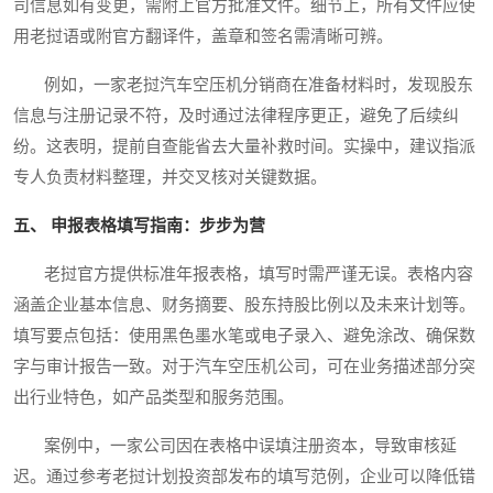
司信息如有变更，需附上官方批准文件。细节上，所有文件应使
用老挝语或附官方翻译件，盖章和签名需清晰可辨。
例如，一家老挝汽车空压机分销商在准备材料时，发现股东
信息与注册记录不符，及时通过法律程序更正，避免了后续纠
纷。这表明，提前自查能省去大量补救时间。实操中，建议指派
专人负责材料整理，并交叉核对关键数据。
五、 申报表格填写指南：步步为营
老挝官方提供标准年报表格，填写时需严谨无误。表格内容
涵盖企业基本信息、财务摘要、股东持股比例以及未来计划等。
填写要点包括：使用黑色墨水笔或电子录入、避免涂改、确保数
字与审计报告一致。对于汽车空压机公司，可在业务描述部分突
出行业特色，如产品类型和服务范围。
案例中，一家公司因在表格中误填注册资本，导致审核延
迟。通过参考老挝计划投资部发布的填写范例，企业可以降低错