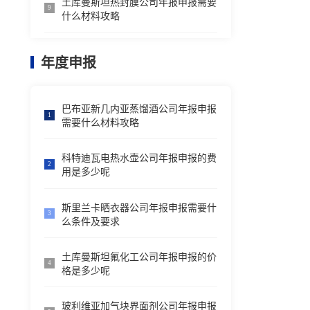
土库曼斯坦热封膜公司年报申报需要
9
什么材料攻略
年度申报
巴布亚新几内亚蒸馏酒公司年报申报
1
需要什么材料攻略
科特迪瓦电热水壶公司年报申报的费
2
用是多少呢
斯里兰卡晒衣器公司年报申报需要什
3
么条件及要求
土库曼斯坦氟化工公司年报申报的价
4
格是多少呢
玻利维亚加气块界面剂公司年报申报