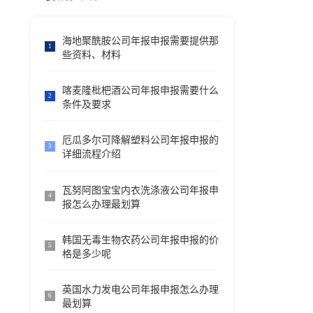
海地聚酰胺公司年报申报需要提供那
1
些资料、材料
喀麦隆枇杷酒公司年报申报需要什么
2
条件及要求
厄瓜多尔可降解塑料公司年报申报的
3
详细流程介绍
瓦努阿图宝宝内衣洗涤液公司年报申
4
报怎么办理最划算
韩国无毒生物农药公司年报申报的价
5
格是多少呢
英国水力发电公司年报申报怎么办理
6
最划算