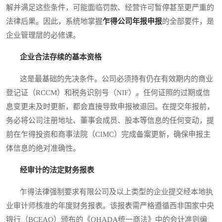
解并满足这些条件，可能面临罚款、经营许可暂停甚至更严重的
法律后果。因此，系统地掌握
乍得公司年报申报
的全部要件，是
企业管理层的必修课。
企业合法存续的基本资格
这是最基础的先决条件。公司必须持有仍在有效期内的商业
登记证（RCCM）和税务识别号（NIF）。任何证照的过期或信
息变更未及时更新，都会直接导致申报被退回。在提交年报前，
务必将公司注册地址、董事会成员、股本等信息的任何变动，提
前在乍得投资和商事法院（CIMC）完成备案更新，确保申报主
体信息的绝对准确性。
经审计的法定财务报表
乍得法律强制要求有限公司及以上类型的企业提交经本地执
业审计师核准的年度财务报表。该报表需严格遵循西非国家中央
银行（BCEAO）颁布的《OHADA统一商法》中的会计准则编