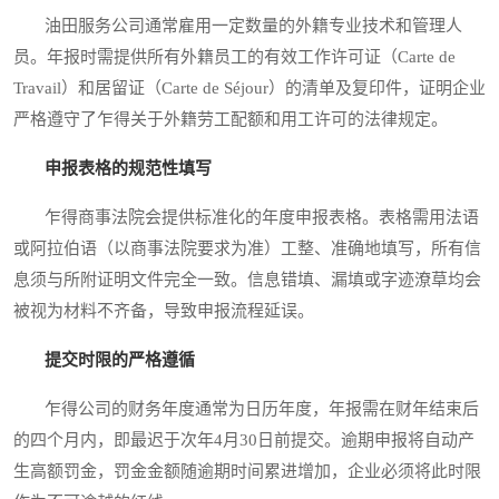
油田服务公司通常雇用一定数量的外籍专业技术和管理人
员。年报时需提供所有外籍员工的有效工作许可证（Carte de
Travail）和居留证（Carte de Séjour）的清单及复印件，证明企业
严格遵守了乍得关于外籍劳工配额和用工许可的法律规定。
申报表格的规范性填写
乍得商事法院会提供标准化的年度申报表格。表格需用法语
或阿拉伯语（以商事法院要求为准）工整、准确地填写，所有信
息须与所附证明文件完全一致。信息错填、漏填或字迹潦草均会
被视为材料不齐备，导致申报流程延误。
提交时限的严格遵循
乍得公司的财务年度通常为日历年度，年报需在财年结束后
的四个月内，即最迟于次年4月30日前提交。逾期申报将自动产
生高额罚金，罚金金额随逾期时间累进增加，企业必须将此时限