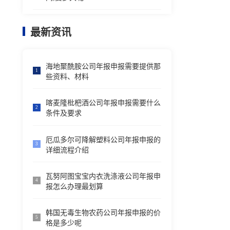
最新资讯
海地聚酰胺公司年报申报需要提供那
1
些资料、材料
喀麦隆枇杷酒公司年报申报需要什么
2
条件及要求
厄瓜多尔可降解塑料公司年报申报的
3
详细流程介绍
瓦努阿图宝宝内衣洗涤液公司年报申
4
报怎么办理最划算
韩国无毒生物农药公司年报申报的价
5
格是多少呢