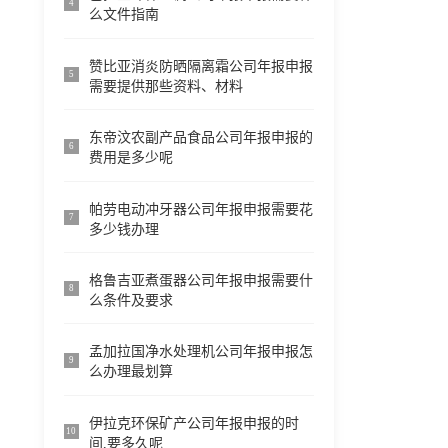
4
么文件指南
赞比亚消炎防晒隔离霜公司年报申报
5
需要提供那些资料、材料
东帝汶农副产品食品公司年报申报的
6
费用是多少呢
帕劳电动冲牙器公司年报申报需要花
7
多少钱办理
格鲁吉亚煮蛋器公司年报申报需要什
8
么条件及要求
孟加拉国净水处理机公司年报申报怎
9
么办理最划算
伊拉克环保矿产公司年报申报的时
10
间,要多久呢