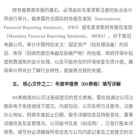
财务报表是年报的基石，必须由在毛里求斯注册的执业会计
师进行审计。报表需符合国际财务报告准则（International
Financial Reporting Standards， IFRS）或毛里求斯财务报告准则
（Mauritius Financial Reporting Standards， MFRS）。对于废旧
电器公司，审计中需特别关注：固定资产（如处理设备）的折
旧、库存（回收的废旧电器及拆解产物）的估值、政府环保补贴
或税费减免的会计处理、以及可能存在的环境修复负债计提。确
保审计师充分了解行业特性，是报表合规的关键。
五、 核心文件之二：年度申报表（B9表格）填写详解
B9表格是向公司注册局提交的官方表格，需在线通过公司注
册局电子系统或线下提交。内容包括：公司名称与注册号、注册
办公地址、财政年度起止日期、股东详细信息及持股变化、董事
详细信息及变更情况、公司秘书信息（如适用）、已发行股本详
情等。填写时必须确保所有信息与公司内部记录及之前提交的文