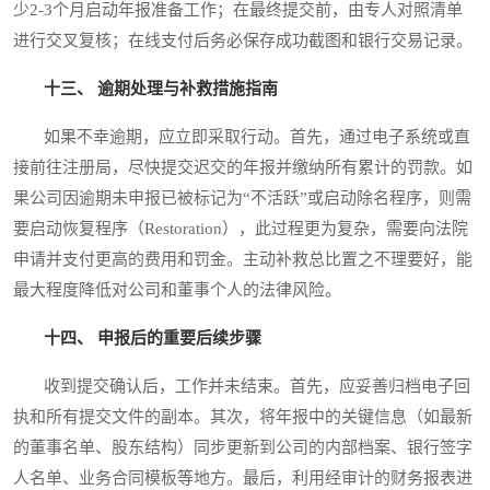
少2-3个月启动年报准备工作；在最终提交前，由专人对照清单
进行交叉复核；在线支付后务必保存成功截图和银行交易记录。
十三、 逾期处理与补救措施指南
如果不幸逾期，应立即采取行动。首先，通过电子系统或直
接前往注册局，尽快提交迟交的年报并缴纳所有累计的罚款。如
果公司因逾期未申报已被标记为“不活跃”或启动除名程序，则需
要启动恢复程序（Restoration），此过程更为复杂，需要向法院
申请并支付更高的费用和罚金。主动补救总比置之不理要好，能
最大程度降低对公司和董事个人的法律风险。
十四、 申报后的重要后续步骤
收到提交确认后，工作并未结束。首先，应妥善归档电子回
执和所有提交文件的副本。其次，将年报中的关键信息（如最新
的董事名单、股东结构）同步更新到公司的内部档案、银行签字
人名单、业务合同模板等地方。最后，利用经审计的财务报表进