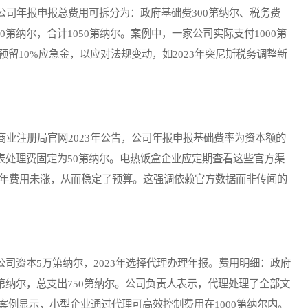
年报申报总费用可拆分为：政府基础费300第纳尔、税务费
00第纳尔，合计1050第纳尔。案例中，一家公司实际支付1000第
预留10%应急金，以应对法规变动，如2023年突尼斯税务调整新
注册局官网2023年公告，公司年报申报基础费率为资本额的
报表处理费固定为50第纳尔。电热饭盒企业应定期查看这些官方渠
4年费用未涨，从而稳定了预算。这强调依赖官方数据而非传闻的
司资本5万第纳尔，2023年选择代理办理年报。费用明细：政府
00第纳尔，总支出750第纳尔。公司负责人表示，代理处理了全部文
案例显示，小型企业通过代理可高效控制费用在1000第纳尔内。