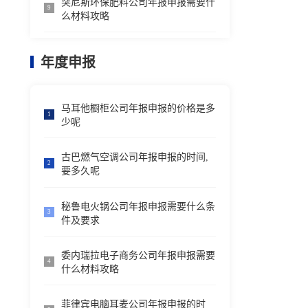
突尼斯环保肥料公司年报申报需要什
9
么材料攻略
年度申报
马耳他橱柜公司年报申报的价格是多
1
少呢
古巴燃气空调公司年报申报的时间,
2
要多久呢
秘鲁电火锅公司年报申报需要什么条
3
件及要求
委内瑞拉电子商务公司年报申报需要
4
什么材料攻略
菲律宾电脑耳麦公司年报申报的时