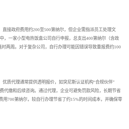
接政府费用约200至500第纳尔，但企业需指派员工处理文
例中，一家小型电热饭盒公司自行申报，总支出400第纳尔（含政
但耗时两周。对于复杂公司，自行办理可能因错误导致重报费约100
优质代理通常提供透明报价，如突尼斯认证机构“合规伙伴”
纳尔，包含政府费代缴和后续咨询。通过代理，企业可避免罚款风险，长期节省
用700第纳尔，较自行办理节省了约15%的时间成本，并确保零