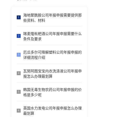
海地聚酰胺公司年报申报需要提供那
1
些资料、材料
喀麦隆枇杷酒公司年报申报需要什么
2
条件及要求
厄瓜多尔可降解塑料公司年报申报的
3
详细流程介绍
瓦努阿图宝宝内衣洗涤液公司年报申
4
报怎么办理最划算
韩国无毒生物农药公司年报申报的价
5
格是多少呢
英国水力发电公司年报申报怎么办理
6
最划算