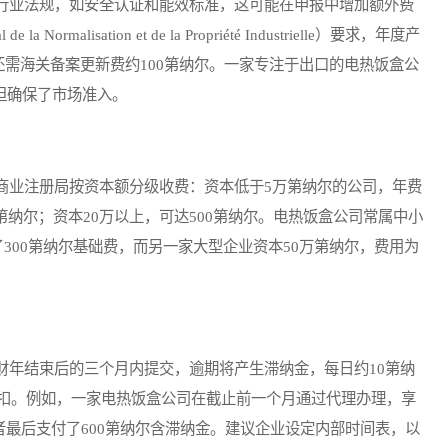
业法规，如安全认证和能效标准，这可能在申报中增加额外费
Normalisation et de la Propriété Industrielle）要求，年度产
还需海关备案更新费约100第纳尔。一家专注于出口的电热饭盒公
，但确保了市场准入。
业注册局按资本额分级收费：资本低于5万第纳尔的公司，年费
0第纳尔；资本20万以上，可达500第纳尔。电热饭盒公司常属中小
300第纳尔基础费，而另一家大型企业资本50万第纳尔，费用为
年结束后的三个月内提交，逾期将产生滞纳金，每日约10第纳
扣。例如，一家电热饭盒公司在截止前一个月通过代理办理，享
延者最后支付了600第纳尔含滞纳金。建议企业设定内部时间表，以