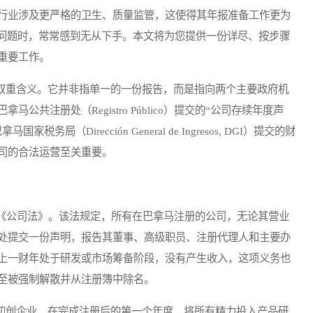
行业涉及更严格的卫生、质量监管，这使得其年报准备工作更为
一问题时，常常感到无从下手。本文将为您提供一份详尽、按步骤
重要工作。
双重含义。它并非指单一的一份报告，而是指向两个主要政府机
共注册处（Registro Público）提交的“公司存续年度声
（Dirección General de Ingresos, DGI）提交的财
司的合法运营至关重要。
公司法》。该法规定，所有在巴拿马注册的公司，无论其营业
处提交一份声明，报告其董事、高级职员、注册代理人和主要办
上一财年处于研发或市场筹备阶段，没有产生收入，这项义务也
至被强制解散并从注册簿中除名。
初创企业，在完成注册后的第一个年度，将所有精力投入产品研