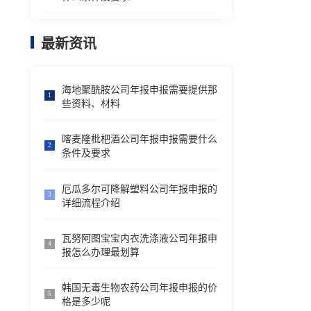
最新资讯
海地聚酰胺公司年报申报需要提供那
1
些资料、材料
喀麦隆枇杷酒公司年报申报需要什么
2
条件及要求
厄瓜多尔可降解塑料公司年报申报的
3
详细流程介绍
瓦努阿图宝宝内衣洗涤液公司年报申
4
报怎么办理最划算
韩国无毒生物农药公司年报申报的价
5
格是多少呢