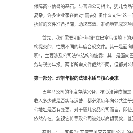
保障商业信誉的基石。与普通公司相比，婴儿食品
复杂。许多企业家在面对“需要准备什么文件”这
拆解的文件准备指南，助您高效、准确地完成这项
首先，我们需要明确“年报”在巴拿马语境下的
构提交的、性质不同的年度合规文件。其一是面向巴拿马公
明”，主要涉及公司法律结构的披露；其二是面向巴拿马国家税务局
务与税务年报。两者所需文件截然不同，但都对公
第一部分：理解年报的法律本质与核心要求
巴拿马公司的年度存续义务，核心法律依据是《
收入多少或是否实际运营，都必须每年向公共注册
公地址是否有变更。对于婴儿食品公司而言，即使
依然存在。忽视它将导致公司被处以高额罚款，甚
案例一：一家名为“安康宝贝营养有限公司”的