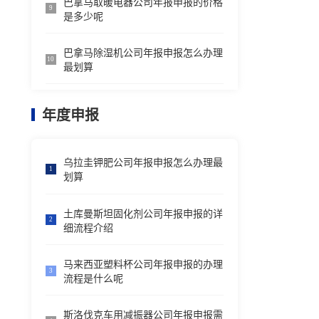
巴拿马取暖电器公司年报申报的价格
9
是多少呢
巴拿马除湿机公司年报申报怎么办理
10
最划算
年度申报
乌拉圭钾肥公司年报申报怎么办理最
1
划算
土库曼斯坦固化剂公司年报申报的详
2
细流程介绍
马来西亚塑料杯公司年报申报的办理
3
流程是什么呢
斯洛伐克车用减振器公司年报申报需