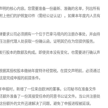
声明的核心内容。您需要准备一份最新、准确的名单，列出所有
附上他们的护照复印件（需经公证认证）。如果本年度内人员有
律要求公司必须拥有一个位于巴拿马境内的注册办事处，并由持
任注册代理人处获取一份确认函，证明其仍在为您提供服务。
发行股本的数额及构成。即使资本没有变化，也需要进行确认声
根据其授权股本缴纳年度特许经营税。在提交声明前，必须通过
这是完成申报的前提条件。
年申报时，新增了一位来自欧洲的董事。公司秘书在准备文件
还额外准备了一份其接受任命的同意书公证文件。当公共注册处
这份额外的文件迅速解决了问题，避免了申报进程被延误。