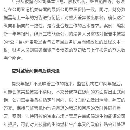
年报所披露的公司基本信息、股权结构、经营范围等，必须
与在公司登记机关备案的最新公司章程保持一致。同时，财务数
据需与上一年的报告进行衔接，对重大差异做出解释。确保这种
纵向和横向的一致性，是专业合规工作的基本要求。案例：编制
新一年年报时，绿洲生物能源公司的法务人员需核对报告中披露
的“公司目标”条款是否与去年因业务扩展而修改过的章程文本一
致；财务人员则需确保资产负债表的期初数与上年报告的期末数
完全吻合。
应对监管问询与后续沟通
提交年报并不意味着工作的结束。监管机构在审阅年报后，
可能会就某些披露不清晰、不充分或存在疑问的方面提出正式问
询。公司需要准备在指定时间内，以书面形式做出清晰、翔实的
答复。保持与监管机构沟通渠道的畅通和回应的及时性同样重
要。案例：沙特阿拉伯资本市场监管局在审阅绿洲生物能源公司
年报后，可能对其披露的生物燃料生产享受的政府补贴会计处理