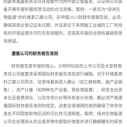
的副本或最新状态往往需要作为附件提交或备查，以证明公司具
备开展年报所载经营活动的合法资格。案例：一家名为“绿洲生
物能源”的纤维素乙醇公司，在申报2023财政年度报告前，必须
确保其商业登记证未过期，并且其位于朱拜勒工业城的工厂所持
有的环境运营许可仍在有效期内，否则其年报的合规性基础将受
到质疑。
遵循认可的财务报告准则
财务报告是年报的核心。沙特阿拉伯的上市公司及大型有限
责任公司被要求采用国际财务报告准则进行编制。对于纤维素燃
料乙醇公司而言，这意味着其收入确认（如乙醇销售、副产品销
售）、资产计量（如特种生产设备、预处理装置）、研发支出资
本化还是费用化、以及存货计价等所有会计处理，都必须严格遵
循国际财务报告准则的规定。这套全球通用的准则确保了财务信
息在不同国家和地区间的可比性与透明度。案例：绿洲生物能源
公司在处理其从农业废弃物中提取纤维素并进行酶解糖化的研发