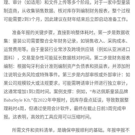
理、审计（如适用）和文件上传等多个阶段。对于一家中型童装
制造商，从收集销售数据、核对库存到编制财务报表，整个过程
可能需要2到3个月，因此建议在财年结束后立即启动准备工作。
准备年报的关键步骤，直接影响整体耗时。第一步是数据收
集：童装公司需要整合全年财务记录，如销售收入、采购成本、
运营费用等。由于童装行业常涉及跨境供应链（例如从亚洲进口
面料），交易复杂性可能延长数据核对时间。第二步是财务报表
编制：根据匈牙利会计准则编制资产负债表和损益表，并添加附
注说明业务风险或特殊事件。第三步是内部审核或外部审计：如
果公司规模较大或法规要求，可能需聘请审计师进行独立审计，
这通常增加1到2周时间。案例支撑：例如，“布达佩斯童装品牌
BabaStyle Kft.”在2022年申报时，因库存盘点延误，导致数据整
理耗时4周，但通过使用会计软件，最终在截止日前3周完成申
报。这表明，高效的工具应用可以压缩时间。
所需文件和资料清单，是确保申报顺利的基础。年报申报不