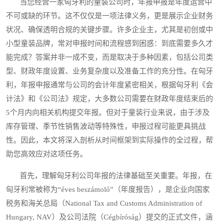
当您经营一家匈牙利的童装公司时，年报申报是年度运营中
不可或缺的环节。这不仅仅是一项法律义务，更是展示企业财务
状况、确保透明合规的关键步骤。许多企业主，尤其是初创或中
小型童装品牌，常对申报时间和流程感到困惑：到底需要多久才
能完成？答案并非一成不变，而是取决于多种因素，包括公司类
型、财政年度设置、业务复杂度以及准备工作的充分性。在匈牙
利，年报申报通常与公司的会计年度紧密相关，根据匈牙利《会
计法》和《公司法》规定，大多数公司需要在财政年度结束后的
5个月内向相关机构提交年报。但对于童装行业来说，由于涉及
库存管理、季节性销售波动等特殊性，申报过程可能更具挑战
性。因此，本文将深入剖析从时间框架到实际操作的全过程，帮
助您高效应对这项任务。
首先，理解匈牙利公司年报的法律基础至关重要。年报，在
匈牙利常被称为“éves beszámoló”（年度报告），是企业向国家
税务和海关总局（National Tax and Customs Administration of
Hungary, NAV）及公司法院（Cégbíróság）提交的正式文件，涵