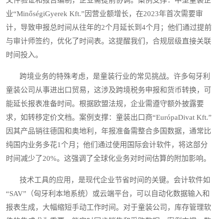
业“MinőségiGyerek Kft.”因营业额增长，在2023年首次需要审
计，导致申报总时间从往年的2个月延长到4个月；他们通过提前
与审计师签约，优化了时间表。这提醒我们，合规层级直接关联
时间投入。
跨境业务的特殊考虑，是童装行业的常见挑战。许多匈牙利
童装公司从事进出口贸易，这涉及跨境税务申报和货币转换，可
能延长报表准备时间。根据欧盟法规，企业需遵守额外披露要
求，如转移定价文档。案例支撑：童装出口商“EurópaDivat Kft.”
因其产品销往德国和奥地利，年报准备需整合多国数据，通常比
纯国内业务多花1个月；他们通过使用国际会计软件，将这部分
时间减少了20%。这强调了全球化业务对时间估算的附加影响。
技术工具的应用，是现代企业节省时间的关键。会计软件如
“SAV”（匈牙利本地系统）或云端平台，可以自动化数据输入和
报表生成，大幅缩短手动工作时间。对于童装公司，库存管理软