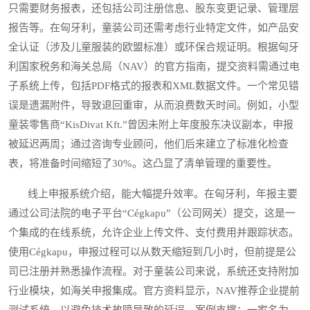
只需要财务报表，还包括公司注册信息、股东变更记录、管理层
报告等。在匈牙利，童装公司还需考虑行业特定文件，如产品安
全认证（涉及儿童服装的欧盟标准）或环保合规证明。根据匈牙
利国家税务和海关总局（NAV）的官方指南，提交资料需通过电
子系统上传，包括PDF格式的报表和XML数据文件。一个常见错
误是遗漏附件，导致退回重审，从而浪费数天时间。例如，小型
童装零售商“KisDivat Kft.”曾因未附上年度股东决议副本，申报
被延迟两周；通过咨询专业顾问，他们后来建立了标准化检查
表，将准备时间缩短了30%。这凸显了清单管理的重要性。
线上申报系统介绍，能大幅提升效率。在匈牙利，年报主要
通过公司法院的电子平台“Cégkapu”（公司网关）提交，这是一
个集成的在线系统，允许企业上传文件、支付费用并跟踪状态。
使用Cégkapu，申报过程可以从数天缩短到几小时，但前提是公
司已注册并熟悉操作流程。对于童装公司来说，系统还支持附加
行业模块，如海关申报集成。官方资料显示，NAV推荐企业提前
测试系统，以避免技术故障导致的延误。案例支撑：一家名为