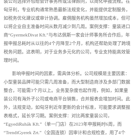
装公司选择外包给会计事务所或法律顾问，以简化申报流程。在
匈牙利，专业机构通常熟悉最新法规变化，并能提供定制服务，
如税务优化建议或审计协调。雇佣服务机构虽然增加成本，但可
以将企业自主准备时间从数月减少到几周。案例支撑：童装进口
商“GyermekDivat Kft.”与布达佩斯一家会计师事务所合作后，年
报申报总耗时从以往的4个月降至2个月，机构还帮助处理了跨境
税务问题。这表明，对于业务多元化的公司，专业支持能高效管
理时间。
影响申报时间的因素，需具体分析。公司规模是主要因素：
小型童装品牌可能只需几周准备，而大型制造商涉及多部门数据
整合，可能需3个月以上。业务复杂度也起作用，例如，如果童
装公司有海外子公司或电商平台销售，合并报表会增加时间。此
外，法规变动，如匈牙利近年更新的会计标准，可能要求调整报
表格式，延长学习期。案例支撑：对比两家童装公司，
“EgyediRuhák Kft.”（单一门店）在2023年申报耗时6周，而
“TrendiGyerek Zrt.”（全国连锁）因审计和合规检查，用了4个