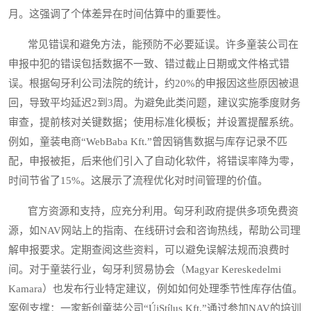
月。这强调了个体差异在时间估算中的重要性。
常见错误和避免方法，能预防不必要延误。许多童装公司在
申报中犯的错误包括数据不一致、错过截止日期或文件格式错
误。根据匈牙利公司法院的统计，约20%的申报因这些原因被退
回，导致平均延迟2到3周。为避免此类问题，建议实施季度财务
审查，提前核对关键数据；使用标准化模板；并设置提醒系统。
例如，童装电商“WebBaba Kft.”曾因销售数据与库存记录不匹
配，申报被拒，后来他们引入了自动化软件，将错误率降为零，
时间节省了15%。这展示了流程优化对时间管理的价值。
官方资源和支持，应充分利用。匈牙利政府提供多项免费资
源，如NAV网站上的指南、在线研讨会和咨询热线，帮助公司理
解申报要求。定期查阅这些资料，可以避免误解法规而浪费时
间。对于童装行业，匈牙利贸易协会（Magyar Kereskedelmi
Kamara）也发布行业特定建议，例如如何处理季节性库存估值。
案例支撑：一家新创童装公司“ÚjStílus Kft.”通过参加NAV的培训