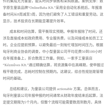
件的集成尤为重要，能实时同步销售和采购数据。案例支撑：数
字原生童装品牌“OnlineBaba Kft.”采用全自动化系统后，年报准
备时间从8周减至3周，因为他们避免了人工错误和重复劳动。这
显示，技术投资在长期能显著提升效率。
成本和时间估算，需平衡现实预期。申报年报除了时间，还
涉及直接成本如政府费用、专业服务费，以及间接成本如员工工
时。企业应提前预算，以避免最后一刻匆忙增加时间压力。根据
匈牙利商业协会的调查，中小型童装公司平均花费50到100小时
在年报准备上，折合数周工作量。例如，一家手工童装店
“Kézműves Kft.”通过精确估算，将资源集中在高峰期，使申报过
程平稳完成，总耗时控制在预期内。这建议，综合性规划是管理
时间的基础。
总结和建议，为童装公司提供 actionable 方案。总体而言，
匈牙利童装公司年报申报的时间通常从财政年度结束后起算，法
定提交期限为5个月内，但整个流程可能需要数周到数月，具体