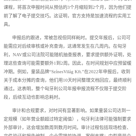
课程，将首次申报时间从预估的3个月缩短到2个月，因为他们提
前了解了电子提交技巧。这证明，官方支持是加速流程的实用工
具。
申报后的跟进，常被忽视但同样耗时。提交年报后，公司可
能需应对后续审核或补充查询，这通常发生在几周内。在匈牙
利，NAV或公司法院可能随机抽查报表，要求提供额外证明，处
理这些查询可能需要额外1到2周。因此，在时间规划中应预留缓
冲期。例如，童装品牌“SzínesVilág Kft.”在2022年申报后，收到
关于成本分摊的查询，他们用10天时间整理文档回应，最终顺利
通过。这表明，整个匈牙利公司年报申报流程不仅限于提交阶
段，后续互动也影响总耗时。
审计和合规要求，对时间有显著影响。如果童装公司达到一
定规模（如年营业额超过特定阈值），匈牙利法律可能强制要求
外部审计，这会增加数周到数月时间。审计过程包括现场检查、
文件验证和报告编制，企业需提前协调。案例支撑：中型童装企