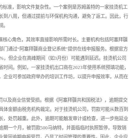
亚经济联盟”）的标准，影响文件复杂性。一个案例是苏姆盖特的一家挂烫机工
长到八周，但通过提前与环保机构沟通，避免了返工。因此，行
规。
核心角色，其效率直接影响所需时长。主要机构包括阿塞拜疆
部门通过“阿塞拜疆商业登记系统”提供在线申报服务。根据官方
30%，但企业在高峰期间（如3月份）可能遇到延迟。挂烫机公司
时间。例如，一家挂烫机出口商在2023年使用系统预填功能，
，企业可参加政府举办的培训工作坊，以提升申报效率，从而在
以及商业信誉受损。根据《阿塞拜疆共和国税法》，逾期提交
具体金额由税务机构裁定。对于挂烫机公司，罚款可能从数百到
长，处罚越重。此外，逾期可能触发审计或检查，进一步拖延业
逾期一个月，被罚款500马纳特，并面临临时执照暂停，导致销
企业曾因逾期申报受罚，凸显了时间管理的重要性。因此，企业应