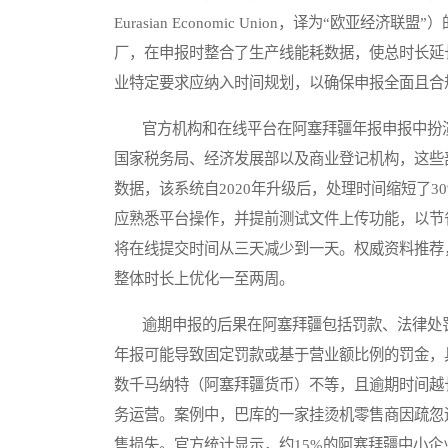
Eurasian Economic Union，译为“欧
厂，在申报时整合了生产线能耗数据，使总时长延
业特定要求应纳入时间规划，以确保申报全面且合
官方机构和在线平台在阿塞拜疆年报申报中扮演
国家税务局、经济发展部以及商业登记机构，这些
数据，该系统自2020年升级后，处理时间缩短了
应熟悉平台操作，并提前测试文件上传功能，以节省
将在线提交时间从三天减少到一天。权威资料推荐
整体时长上优化一至两周。
逾期申报的后果在阿塞拜疆包括罚款、法律处罚
年报可能导致固定罚款或基于营业额比例的罚金，
数千马纳特（阿塞拜疆货币）不等，且逾期时间越
务运营。案例中，巴库的一家挂烫机零售商因疏忽
售损失。官方统计显示，约15%的阿塞拜疆中小