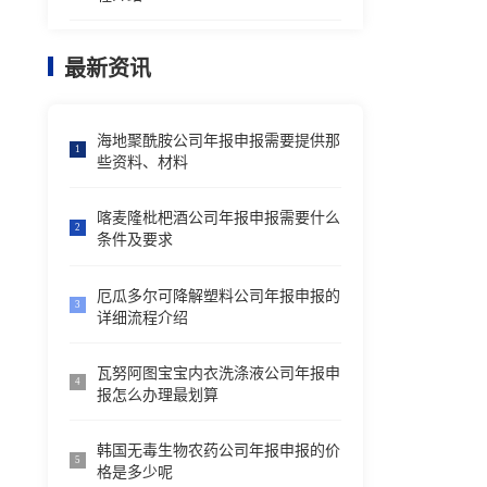
最新资讯
海地聚酰胺公司年报申报需要提供那
1
些资料、材料
喀麦隆枇杷酒公司年报申报需要什么
2
条件及要求
厄瓜多尔可降解塑料公司年报申报的
3
详细流程介绍
瓦努阿图宝宝内衣洗涤液公司年报申
4
报怎么办理最划算
韩国无毒生物农药公司年报申报的价
5
格是多少呢