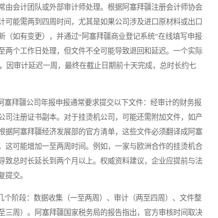
常由会计团队或外部审计师处理。根据阿塞拜疆注册会计师协会
计可能需两到四周时间，尤其是如果公司涉及进口原材料或出口
新（如有变更），并通过“阿塞拜疆商业登记系统”在线填写申报
至两个工作日处理，但文件不全可能导致退回和延迟。一个实际
时，因审计延迟一周，最终在截止日期前十天完成，总时长约七
塞拜疆公司年报申报通常要求提交以下文件：经审计的财务报
公司注册证书副本。对于挂烫机公司，可能还需附加文件，如产
根据阿塞拜疆经济发展部的官方清单，这些文件必须翻译成阿塞
，这可能增加一至两周时间。例如，一家与欧洲合作的挂烫机合
导致总时长延长到两个月以上。权威资料建议，企业应提前与法
复提交。
个阶段：数据收集（一至两周）、审计（两至四周）、文件整
至三周）。阿塞拜疆国家税务局的报告指出，官方审核时间取决