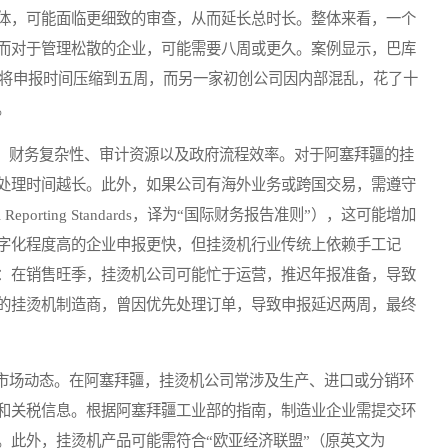
体，可能面临更细致的审查，从而延长总时长。整体来看，一个
而对于管理松散的企业，可能需要八周或更久。案例显示，巴库
，将申报时间压缩到五周，而另一家初创公司因内部混乱，花了十
。
财务复杂性、审计资源以及政府流程效率。对于阿塞拜疆的挂
处理时间越长。此外，如果公司有海外业务或跨国交易，需遵守
ial Reporting Standards，译为“国际财务报告准则”），这可能增加
字化程度高的企业申报更快，但挂烫机行业传统上依赖手工记
：在销售旺季，挂烫机公司可能忙于运营，推迟年报准备，导致
的挂烫机制造商，曾因优先处理订单，导致申报延迟两周，最终
场动态。在阿塞拜疆，挂烫机公司常涉及生产、进口或分销环
和关税信息。根据阿塞拜疆工业部的指南，制造业企业需提交环
。此外，挂烫机产品可能需符合“欧亚经济联盟”（原英文为