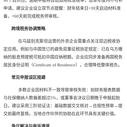
90个自然日。逾期申报将自动适用标准税率，且本年度内不可补
申请。建议企业设立双节点提醒：财年结束日+30天启动材料准
备，+60天前完成税务师审核。
跨境税务协调策略
在乌兹别克斯坦运营的外资企业需重点关注双边税收协
定应用。例如与中国签订的避免双重征税协定规定：已在乌方缴
纳的股息预提税可抵扣中国应纳税额。企业应同步准备两国税务
居民身份证明（Certificate of Residence），合理降低整体税负。
常见申报误区规避
多数企业因材料不一致导致审核失败：如财务报表数据
与社保缴纳人数偏差超过5%，或董事会决议日期晚于申报起始
日。建议采用三阶验证法：基础数据交叉核对→合规性预审→提
交前最终复核。当地合作伙伴的协助在此环节具有关键价值。
争议解决与申诉通道