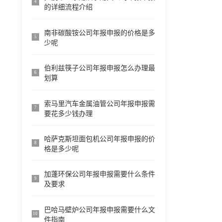
4
的详细流程介绍
南非碳酸铵公司年报申报的价格是多
5
少呢
伯利兹筷子公司年报申报怎么办理最
6
划算
索马里汽车金属油管公司年报申报需
7
要花多少钱办理
哈萨克斯坦面包机公司年报申报的价
8
格是多少呢
加蓬环保公司年报申报需要什么条件
9
及要求
巴哈马壁炉公司年报申报需要什么文
10
件指南