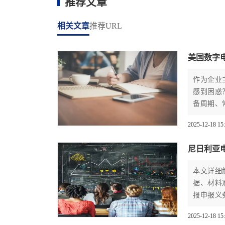
推荐文章
相关文章
推荐URL
美国数字
作为企业
感到困惑
备周期、
机构（如
2025-12-18 15
险，确保
信誉的关
尼日利亚
本文详细
据、材料
报申报义
2025-12-18 15