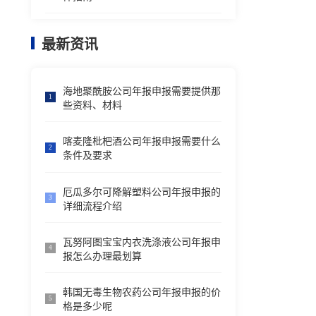
最新资讯
海地聚酰胺公司年报申报需要提供那
1
些资料、材料
喀麦隆枇杷酒公司年报申报需要什么
2
条件及要求
厄瓜多尔可降解塑料公司年报申报的
3
详细流程介绍
瓦努阿图宝宝内衣洗涤液公司年报申
4
报怎么办理最划算
韩国无毒生物农药公司年报申报的价
5
格是多少呢