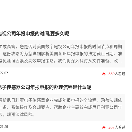
电视公司年报申报的时间,要多久呢
主或高管，您是否对美国数字电视公司年报申报的时间节点和周期
？这份攻略将为您详细解析美国各州年报申报的法定截止日期、准
常见延误因素及高效申报策略。我们将深入探讨从文件准备、政府
国务卿办公室）流程到应对逾期处罚的全套方案，帮助您规避风
:22:02
339
人看过
公司合规运营。理解美国公司年报申报的复杂性，是维护企业良好
键。
电子传感器公司年报申报的办理流程是什么呢
解析尼日利亚电子传感器企业完成年报申报的全流程，涵盖法规依
准备、系统操作及合规要点，帮助企业主高效完成尼日利亚公司年
务，规避法律风险。
:21:56
267
人看过