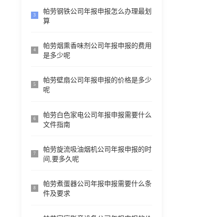
帕劳钢铁公司年报申报怎么办理最划
3
算
帕劳烟熏香味剂公司年报申报的费用
4
是多少呢
帕劳壁扇公司年报申报的价格是多少
5
呢
帕劳白色家电公司年报申报需要什么
6
文件指南
帕劳旋流吸油烟机公司年报申报的时
7
间,要多久呢
帕劳煮蛋器公司年报申报需要什么条
8
件及要求