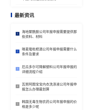
最新资讯
海地聚酰胺公司年报申报需要提供那
1
些资料、材料
喀麦隆枇杷酒公司年报申报需要什么
2
条件及要求
厄瓜多尔可降解塑料公司年报申报的
3
详细流程介绍
瓦努阿图宝宝内衣洗涤液公司年报申
4
报怎么办理最划算
韩国无毒生物农药公司年报申报的价
5
格是多少呢