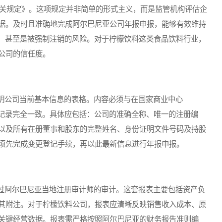
相关规定》。这项规定并非简单的形式主义，而是监管机构评估企
据。及时且准确地完成阿尔巴尼亚公司年报申报，能够有效维持
罚，甚至是被强制注销的风险。对于柠檬饮料这类食品饮料行业，
公司的信任度。
公司当前基本信息的表格。内容必须与在国家商业中心
QKB）的最新注册记录完全一致。具体应包括：公司的准确全称、唯一的注册编
以及所有在册董事和股东的完整姓名、身份证明文件号码及持股
须先完成变更登记手续，再以此最新信息进行年报申报。
阿尔巴尼亚当地注册审计师的审计。这套报表主要包括资产负
其附注。对于柠檬饮料公司，报表应清晰反映销售收入成本、原
关键经营数据。报表需严格按照阿尔巴尼亚的财务报告准则编