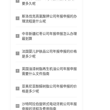
4
要多久呢
斯洛伐克高氯酸钾公司年报申报的办
5
理流程是什么呢
中非新疆红枣公司年报申报怎么办理
6
最划算
法国婴儿护肤品公司年报申报的价格
7
是多少呢
英国油漆树脂再生机油公司年报申报
8
需要什么文件指南
亚美尼亚酚醛树脂公司年报申报的价
9
格是多少呢
沙特阿拉伯旋转式电动牙刷公司年报
10
申报的流程及费用指南