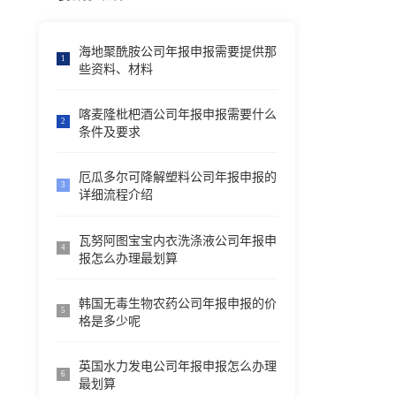
海地聚酰胺公司年报申报需要提供那
1
些资料、材料
喀麦隆枇杷酒公司年报申报需要什么
2
条件及要求
厄瓜多尔可降解塑料公司年报申报的
3
详细流程介绍
瓦努阿图宝宝内衣洗涤液公司年报申
4
报怎么办理最划算
韩国无毒生物农药公司年报申报的价
5
格是多少呢
英国水力发电公司年报申报怎么办理
6
最划算