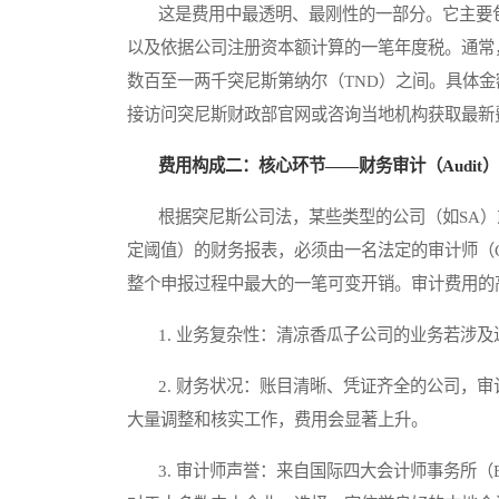
这是费用中最透明、最刚性的一部分。它主要包括向商业注
以及依据公司注册资本额计算的一笔年度税。通常
数百至一两千突尼斯第纳尔（TND）之间。具体金额需参
接访问突尼斯财政部官网或咨询当地机构获取最新
费用构成二：核心环节——财务审计（Audit
根据突尼斯公司法，某些类型的公司（如SA）
定阈值）的财务报表，必须由一名法定的审计师（Commi
整个申报过程中最大的一笔可变开销。审计费用的
1. 业务复杂性：清凉香瓜子公司的业务若涉及
2. 财务状况：账目清晰、凭证齐全的公司，审
大量调整和核实工作，费用会显著上升。
3. 审计师声誉：来自国际四大会计师事务所（Bi