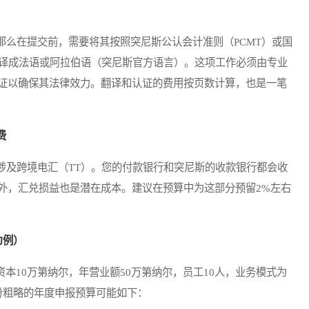
在提交前，需要将其按照突尼斯公认会计准则（PCMT）或国
翻译成法语或阿拉伯语（突尼斯官方语言）。这项工作必须由专业
证以确保其法律效力。翻译和认证的费用按页数计算，也是一笔
费
及跨境电汇（TT）。您的付款银行和突尼斯的收款银行都会收
外，汇兑损益也是潜在成本。建议在预算中为这部分预留2%左右
为例）
10万第纳尔，年营业额50万第纳尔，员工10人，业务模式为
份粗略的年度申报预算可能如下：