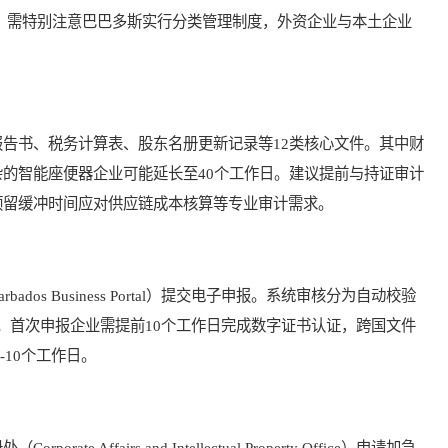
0日。需特别注意巴巴多斯实行分类管理制度，外资企业与本土企业
书、税务计算表、股东名册更新记录等12类核心文件。其中财
复杂的智能座便器企业可能延长至40个工作日。建议提前与持证审计
签订服务协议，预留缓冲时间应对供应链成本核算等专业审计需求。
s Business Portal）提交电子申报。系统审核分为自动校验
段。首次申报企业需提前10个工作日完成数字证书认证，跨国文件
7-10个工作日。
ffairs and Intellectual Property Office）申请加急