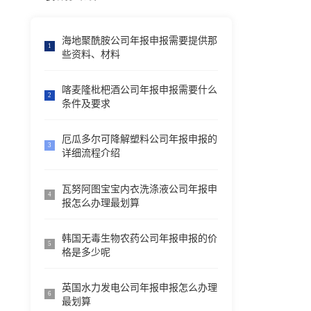
海地聚酰胺公司年报申报需要提供那
1
些资料、材料
喀麦隆枇杷酒公司年报申报需要什么
2
条件及要求
厄瓜多尔可降解塑料公司年报申报的
3
详细流程介绍
瓦努阿图宝宝内衣洗涤液公司年报申
4
报怎么办理最划算
韩国无毒生物农药公司年报申报的价
5
格是多少呢
英国水力发电公司年报申报怎么办理
6
最划算