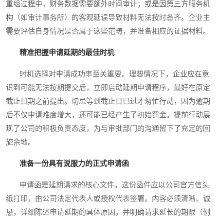
重组过程中，财务数据需要额外时间审计；或是因第三方服务机
构（如审计事务所）的客观延误导致材料无法按时备齐。企业主
需要评估自身情况是否属于这些范畴，并准备相应的证据材料。
精准把握申请延期的最佳时机
时机选择对申请成功率至关重要。理想情况下，企业应在意
识到可能无法按期提交后，立即启动延期申请程序，最好在原定
截止日期之前提出。切忌等到截止日已过才匆忙行动，因为逾期
后不仅申请难度增大，还可能已经产生了初始罚金。提前行动展
现了公司的积极负责态度，为与审批部门的沟通留下了充足的回
旋余地。
准备一份具有说服力的正式申请函
申请函是延期请求的核心文件。这份函件应以公司官方信头
纸打印，由公司法定代表人或授权代表签署。内容必须清晰、诚
恳，详细陈述申请延期的具体原因，并明确请求延长的期限（例