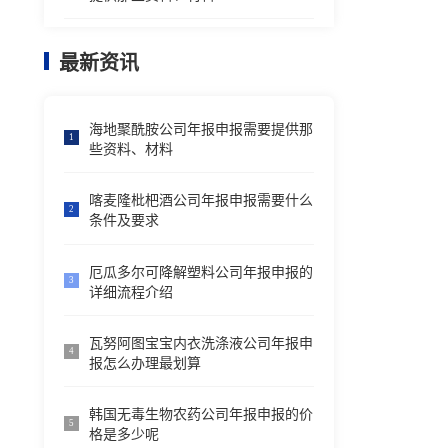
最新资讯
海地聚酰胺公司年报申报需要提供那
1
些资料、材料
喀麦隆枇杷酒公司年报申报需要什么
2
条件及要求
厄瓜多尔可降解塑料公司年报申报的
3
详细流程介绍
瓦努阿图宝宝内衣洗涤液公司年报申
4
报怎么办理最划算
韩国无毒生物农药公司年报申报的价
5
格是多少呢