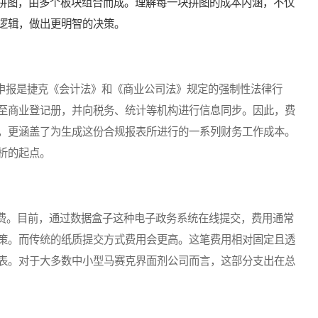
个拼图，由多个板块组合而成。理解每一块拼图的成本内涵，不仅
逻辑，做出更明智的决策。
申报是捷克《会计法》和《商业公司法》规定的强制性法律行
至商业登记册，并向税务、统计等机构进行信息同步。因此，费
，更涵盖了为生成这份合规报表所进行的一系列财务工作成本。
析的起点。
。目前，通过数据盒子这种电子政务系统在线提交，费用通常
策。而传统的纸质提交方式费用会更高。这笔费用相对固定且透
表。对于大多数中小型马赛克界面剂公司而言，这部分支出在总